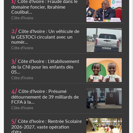
1/
Côte d'Ivoire : Fraude dans le
domaine foncier, Ibrahime
Coulibal...
Côte d'Ivoire
2/
Côte d'Ivoire : Un véhicule de
la GESTOCI circulant avec un
numér...
Côte d'Ivoire
3/
Côte d'Ivoire : L'établissement
de la CNI pour les enfants dès
05...
Côte d'Ivoire
4/
Côte d'Ivoire : Présumé
détournement de 39 milliards de
FCFA à la...
Côte d'Ivoire
5/
Côte d'Ivoire : Rentrée Scolaire
2026-2027, vaste opération
d'éta...