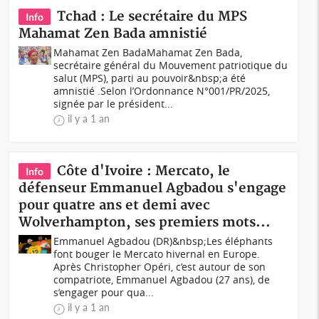
Tchad : Le secrétaire du MPS
Info
Mahamat Zen Bada amnistié
Mahamat Zen BadaMahamat Zen Bada,
secrétaire général du Mouvement patriotique du
salut (MPS), parti au pouvoir&nbsp;a été
amnistié .Selon l’Ordonnance N°001/PR/2025,
signée par le président...
il y a 1 an
Côte d'Ivoire : Mercato, le
Info
défenseur Emmanuel Agbadou s'engage
pour quatre ans et demi avec
Wolverhampton, ses premiers mots...
Emmanuel Agbadou (DR)&nbsp;Les éléphants
font bouger le Mercato hivernal en Europe.
Après Christopher Opéri, c’est autour de son
compatriote, Emmanuel Agbadou (27 ans), de
s’engager pour qua...
il y a 1 an