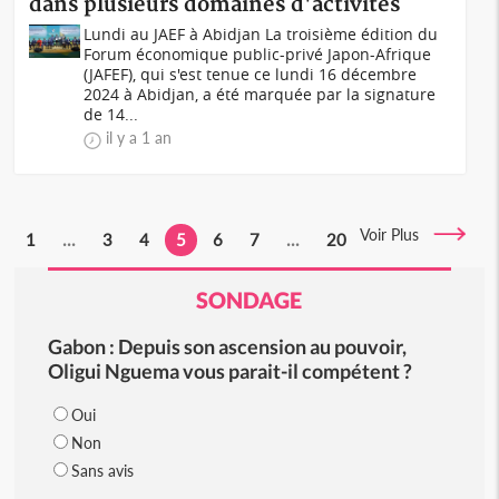
dans plusieurs domaines d'activités
Lundi au JAEF à Abidjan La troisième édition du
Forum économique public-privé Japon-Afrique
(JAFEF), qui s'est tenue ce lundi 16 décembre
2024 à Abidjan, a été marquée par la signature
de 14...
il y a 1 an
Voir Plus
1
...
3
4
5
6
7
...
20
SONDAGE
Gabon : Depuis son ascension au pouvoir,
Oligui Nguema vous parait-il compétent ?
Oui
Non
Sans avis