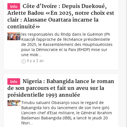
Côte d'Ivoire : Depuis Duekoué,
Info
Arlette Badou «En 2025, notre choix est
clair : Alassane Ouattara incarne la
continuité»
les responsables du Rhdp dans le Guémon (Ph
Koaci)À l’approche de l’échéance présidentielle
de 2025, le Rassemblement des Houphouëtistes
pour la Démocratie et la Paix (RHDP) mise sur
une mob...
il y a 1 an
Nigeria : Babangida lance le roman
Info
de son parcours et fait un aveu sur la
présidentielle 1993 annulée
Tinubu saluant Obasanjo sous le regard de
Babangida lors du lancement de son livre (ph)
L'ancien chef d’Etat militaire, le Général Ibrahim
Badamasi Babangida (IBB), a lancé le jeudi 20
févri...