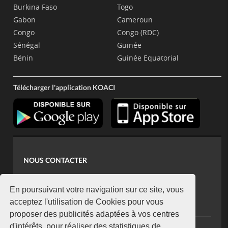
Burkina Faso
Togo
Gabon
Cameroun
Congo
Congo (RDC)
Sénégal
Guinée
Bénin
Guinée Equatorial
Télécharger l'application KOACI
NOUS CONTACTER
contact@koaci.com
koaci@yahoo.fr
En poursuivant votre navigation sur ce site, vous
+225 07 08 85 52 93
acceptez l'utilisation de Cookies pour vous
proposer des publicités adaptées à vos centres
d'intérêts, pour réaliser des statistiques de