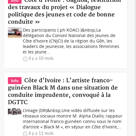
Côte d'Ivoire : Gagnoa, restitution
Info
des travaux du projet « Dialogue
politique des jeunes et code de bonne
conduite »
Des participants (.ph KOACI.)&nbsp;La
délégation du Conseil National des Jeunes de
Côte d'Ivoire (CNJCI) de la région du Gôh, les
leaders de jeunesse, les associations féminines
et les jeune...
il y a 10 mois
Côte d'Ivoire : L'artiste franco-
Info
guinéen Black M dans une situation de
conduite imprudente, convoqué à la
DGTTC
L’image (DR)&nbsp;Une vidéo diffusée sur les
réseaux sociaux montre M. Alpha Diallo, rappeur
international franco-guinéen connu sous le nom
d'artiste « Black M », en séjour en Côte d'Ivoire,...
il y a 11 mois