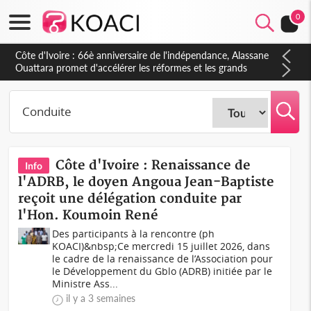
0
Côte d'Ivoire : À Abidjan, Amadou Oury Bah admire le modèle
ivoirien et veut s'en inspirer pour accélérer le développement
de la Guinée
Côte d'Ivoire : Renaissance de
Info
l'ADRB, le doyen Angoua Jean-Baptiste
reçoit une délégation conduite par
l'Hon. Koumoin René
Des participants à la rencontre (ph
KOACI)&nbsp;Ce mercredi 15 juillet 2026, dans
le cadre de la renaissance de l’Association pour
le Développement du Gblo (ADRB) initiée par le
Ministre Ass...
il y a 3 semaines