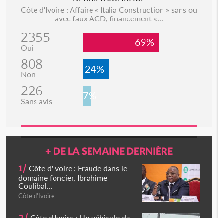
Côte d'Ivoire : Affaire « Italia Construction » sans ou
avec faux ACD, financement «...
2355
69%
Oui
808
24%
Non
226
7%
Sans avis
+ DE LA SEMAINE DERNIÈRE
1/
Côte d'Ivoire : Fraude dans le
domaine foncier, Ibrahime
Coulibal...
Côte d'Ivoire
2/
Côte d'Ivoire : Un véhicule de