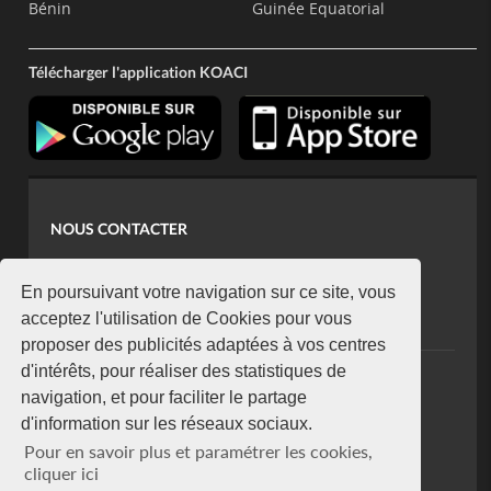
Bénin
Guinée Equatorial
Télécharger l'application KOACI
NOUS CONTACTER
contact@koaci.com
koaci@yahoo.fr
En poursuivant votre navigation sur ce site, vous
+225 07 08 85 52 93
acceptez l'utilisation de Cookies pour vous
proposer des publicités adaptées à vos centres
d'intérêts, pour réaliser des statistiques de
NEWSLETTER
navigation, et pour faciliter le partage
Restez connecté via notre newsletter
d'information sur les réseaux sociaux.
S'abonner
Pour en savoir plus et paramétrer les cookies,
Se désabonner
cliquer ici