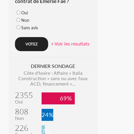
contrat de Emerse Faé ?
Oui
Non
Sans avis
+ Voir les resultats
DERNIER SONDAGE
Côte d'Ivoire : Affaire « Italia
Construction » sans ou avec faux
ACD, financement «...
2355
69%
Oui
808
24%
Non
226
7%