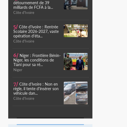
détournement de 39
milliards de FCFA à la...
Côte d'Ivoire
5/
Côte d'Ivoire : Rentrée
Scolaire 2026-2027, vaste
opération d'éta...
Côte d'Ivoire
6/
Niger : Frontière Bénin-
Niger, les conditions de
Tiani pour sa ré...
Niger
7/
Côte d'Ivoire : Non en
règle, il tente d'insérer son
véhicule dan...
Côte d'Ivoire