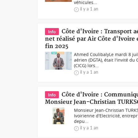
véhicules...
il y a 1 an
Côte d'Ivoire : Transport a
Info
net réalisé par Air Côte d'Ivoire
fin 2025
Ahmed CoulibalyLe mardi 8 juil
aérien (DGTA), était l'invité 
(CICG) lors...
il y a 1 an
Côte d'Ivoire : Communiqué
Info
Monsieur Jean-Christian TURKSO
Monsieur Jean-Christian TURKS
Ivoirienne d'Electricité, entrep
depu...
il y a 1 an