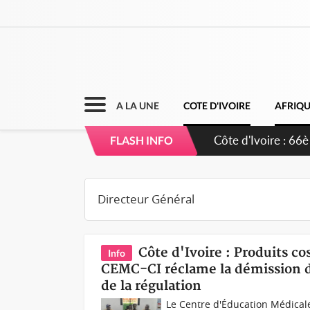
A LA UNE
COTE D'IVOIRE
AFRIQ
Côte d'Ivoire : À 
FLASH INFO
développement de
Côte d'Ivoire : Produits co
Info
CEMC-CI réclame la démission du
de la régulation
Le Centre d'Éducation Médicale