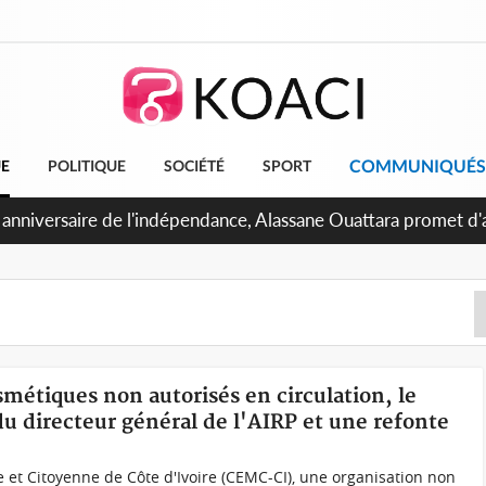
COMMUNIQUÉS
UE
POLITIQUE
SOCIÉTÉ
SPORT
Abidjan, Amadou Oury Bah admire le modèle ivoirien et veut s'e
 la Guinée
smétiques non autorisés en circulation, le
 directeur général de l'AIRP et une refonte
 et Citoyenne de Côte d'Ivoire (CEMC-CI), une organisation non