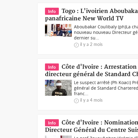
Togo : L'ivoirien Aboubaka
Info
panafricaine New World TV
Aboubakar Coulibaly (ph)La ch
nouveau nouveau Directeur géné
dernier su...
il y a 2 mois
Côte d'Ivoire : Arrestatio
Info
directeur général de Standard C
Le suspect arrêté (Ph Koaci) P
général de Standard Chartered 
franc...
il y a 4 mois
Côte d'Ivoire : Nominatio
Info
Directeur Général du Centre Sui