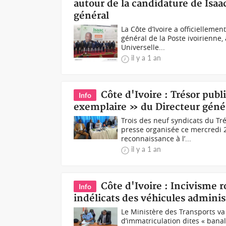
autour de la candidature de Isa
général
La Côte d’Ivoire a officielleme
général de la Poste ivoirienne,
Universelle...
il y a 1 an
Côte d'Ivoire : Trésor publ
Info
exemplaire » du Directeur géné
Trois des neuf syndicats du Tré
presse organisée ce mercredi 2
reconnaissance à l’...
il y a 1 an
Côte d'Ivoire : Incivisme r
Info
indélicats des véhicules administ
Le Ministère des Transports va
d’immatriculation dites « banal