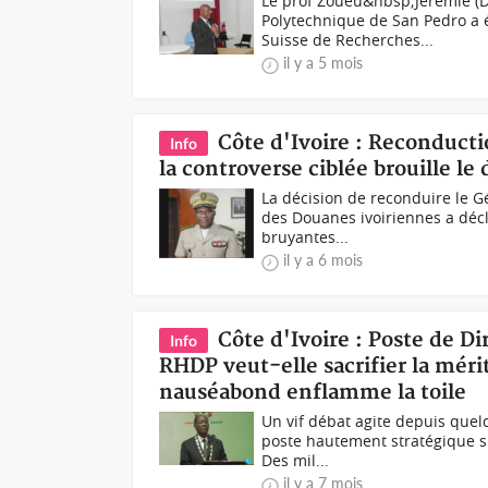
Le prof Zoueu&nbsp;Jérémie (D
Polytechnique de San Pedro a
Suisse de Recherches...
il y a 5 mois
Côte d'Ivoire : Reconduct
Info
la controverse ciblée brouille le
La décision de reconduire le Gé
des Douanes ivoiriennes a déc
bruyantes...
il y a 6 mois
Côte d'Ivoire : Poste de Di
Info
RHDP veut-elle sacrifier la méri
nauséabond enflamme la toile
Un vif débat agite depuis que
poste hautement stratégique su
Des mil...
il y a 7 mois