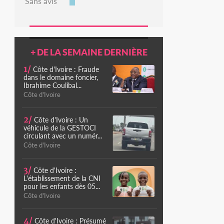
Sans avis
+ DE LA SEMAINE DERNIÈRE
1/
Côte d'Ivoire : Fraude
dans le domaine foncier,
Ibrahime Coulibal...
Côte d'Ivoire
2/
Côte d'Ivoire : Un
véhicule de la GESTOCI
circulant avec un numér...
Côte d'Ivoire
3/
Côte d'Ivoire :
L'établissement de la CNI
pour les enfants dès 05...
Côte d'Ivoire
4/
Côte d'Ivoire : Présumé