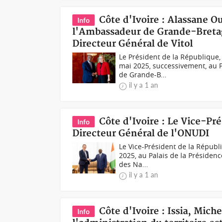
Côte d'Ivoire : Alassane O
Info
l'Ambassadeur de Grande-Bretagn
Directeur Général de Vitol
Le Président de la République,
mai 2025, successivement, au P
de Grande-B...
il y a 1 an
Côte d'Ivoire : Le Vice-Pr
Info
Directeur Général de l'ONUDI
Le Vice-Président de la Républ
2025, au Palais de la Présidenc
des Na...
il y a 1 an
Côte d'Ivoire : Issia, Mich
Info