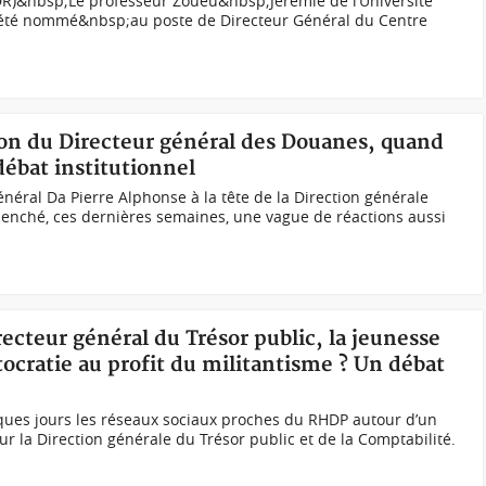
R)&nbsp;Le professeur Zoueu&nbsp;Jérémie de l’Université
 été nommé&nbsp;au poste de Directeur Général du Centre
ion du Directeur général des Douanes, quand
 débat institutionnel
néral Da Pierre Alphonse à la tête de la Direction générale
lenché, ces dernières semaines, une vague de réactions aussi
recteur général du Trésor public, la jeunesse
tocratie au profit du militantisme ? Un débat
lques jours les réseaux sociaux proches du RHDP autour d’un
r la Direction générale du Trésor public et de la Comptabilité.