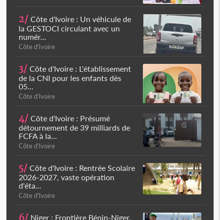
2/
Côte d'Ivoire : Un véhicule de
la GESTOCI circulant avec un
numér...
Côte d'Ivoire
3/
Côte d'Ivoire : L'établissement
de la CNI pour les enfants dès
05...
Côte d'Ivoire
4/
Côte d'Ivoire : Présumé
détournement de 39 milliards de
FCFA à la...
Côte d'Ivoire
5/
Côte d'Ivoire : Rentrée Scolaire
2026-2027, vaste opération
d'éta...
Côte d'Ivoire
6/
Niger : Frontière Bénin-Niger,