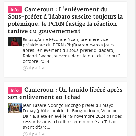
Cameroun : L'enlèvement du
Info
Sous-préfet d'Idabato suscite toujours la
polémique, le PCRN fustige la réaction
tardive du gouvernement
&nbsp;Anne Féconde Noah, première vice-
présidente du PCRN (Ph)Quarante-trois jours
après l'enlèvement du sous-préfet d'Idabato,
Roland Ewane, survenu dans la nuit du 1er au 2
octobre 2024, l...
il y a 1 an
Cameroun : Un lamido libéré après
Info
son enlèvement au Tchad
Jean Lazare Ndongo Ndongo préfet du Mayo-
Danay (ph)Le lamido de Bougoudoum, Voutsou
Dairia, a été enlevé le 19 novembre 2024 par des
ressortissants tchadiens et emmené au Tchad
avant d'être...
il y a 1 an