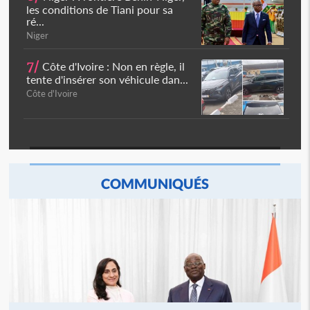
les conditions de Tiani pour sa
ré...
Niger
7/
Côte d'Ivoire : Non en règle, il
tente d'insérer son véhicule dan...
Côte d'Ivoire
COMMUNIQUÉS