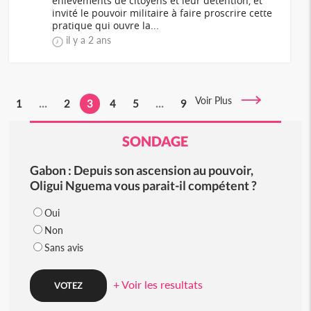
enlèvements de citoyens et leur détention, et
invité le pouvoir militaire à faire proscrire cette
pratique qui ouvre la...
il y a 2 ans
Voir Plus
1
...
2
3
4
5
...
9
SONDAGE
Gabon : Depuis son ascension au pouvoir,
Oligui Nguema vous parait-il compétent ?
Oui
Non
Sans avis
+ Voir les resultats