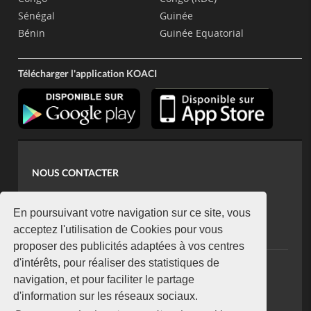
Sénégal
Guinée
Bénin
Guinée Equatorial
Télécharger l'application KOACI
NOUS CONTACTER
contact@koaci.com
koaci@yahoo.fr
En poursuivant votre navigation sur ce site, vous
+225 07 08 85 52 93
acceptez l'utilisation de Cookies pour vous
proposer des publicités adaptées à vos centres
d'intérêts, pour réaliser des statistiques de
NEWSLETTER
navigation, et pour faciliter le partage
Restez connecté via notre newsletter
d'information sur les réseaux sociaux.
S'abonner