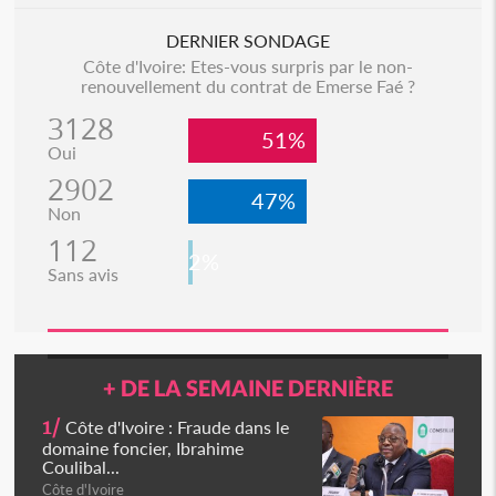
DERNIER SONDAGE
Côte d'Ivoire: Etes-vous surpris par le non-
renouvellement du contrat de Emerse Faé ?
3128
51%
Oui
2902
47%
Non
112
2%
Sans avis
+ DE LA SEMAINE DERNIÈRE
1/
Côte d'Ivoire : Fraude dans le
domaine foncier, Ibrahime
Coulibal...
Côte d'Ivoire