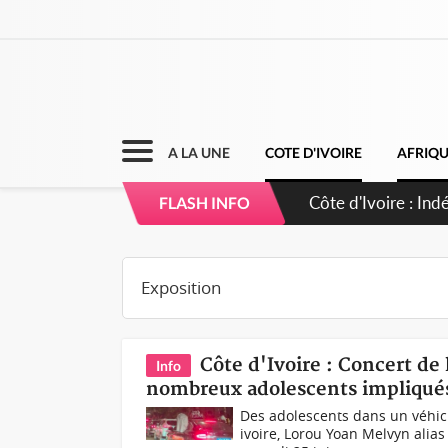
A LA UNE
COTE D'IVOIRE
AFRIQ
Côte d'Ivoire : C
FLASH INFO
Côte d'Ivoire : Concert de
Info
nombreux adolescents impliqués
Des adolescents dans un véhic
ivoire, Lorou Yoan Melvyn alia