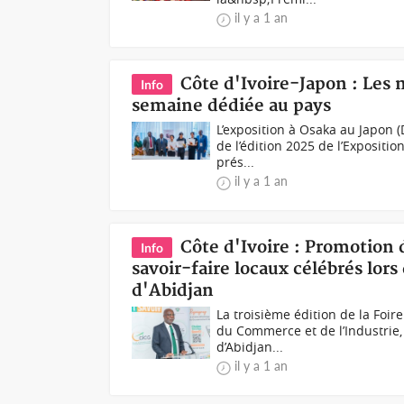
il y a 1 an
Côte d'Ivoire-Japon : Les 
Info
semaine dédiée au pays
L’exposition à Osaka au Japon 
de l’édition 2025 de l’Expositio
prés...
il y a 1 an
Côte d'Ivoire : Promotion 
Info
savoir-faire locaux célébrés lor
d'Abidjan
La troisième édition de la Foir
du Commerce et de l’Industrie, 
d’Abidjan...
il y a 1 an