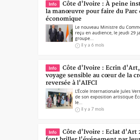
Côte d'Ivoire : À peine ins
Info
la manœuvre pour faire du Parc 
économique
Le nouveau Ministre du Commerce
reçu en audience, le jeudi 29 j
groupe...
il y a 6 mois
Côte d'Ivoire : Ecrin d'Art
Info
voyage sensible au cœur de la c
reversée à l'AIFCI
L’École Internationale Jules Ve
de son exposition artistique Éc
le...
il y a 7 mois
Côte d'Ivoire : Eclat d'Art
Info
font briller l'événement par leur