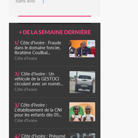
Sans avis
+ DE LA SEMAINE DERNIÈRE
1/
Côte d'Ivoire : Fraude
dans le domaine foncier,
Ibrahime Coulibal...
Côte d'Ivoire
2/
Côte d'Ivoire : Un
véhicule de la GESTOCI
circulant avec un numér...
Côte d'Ivoire
3/
Côte d'Ivoire :
L'établissement de la CNI
pour les enfants dès 05...
Côte d'Ivoire
4/
Côte d'Ivoire : Présumé