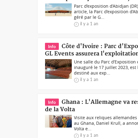
Parc d’exposition d’Abidjan (
article, la Parc d’exposition d
géré par le G...
il y a 1 an
Côte d'Ivoire : Parc d'Expo
Info
GL Events assurera l'exploitatio
Une salle du Parc d’Exposition
inauguré le 17 juillet 2023, es
destiné aux exp...
il y a 1 an
Ghana : L'Allemagne va res
Info
de la Volta
Visite aux reliques allemandes
au Ghana, Daniel Krull, a anno
Volta e...
il y a 1 an