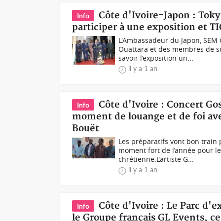
Côte d'Ivoire-Japon : Tok
Info
participer à une exposition et 
L'Ambassadeur du Japon, SEM G
Ouattara et des membres de s
savoir l’exposition un...
il y a 1 an
Côte d'Ivoire : Concert G
Info
moment de louange et de foi ave
Bouët
Les préparatifs vont bon trai
moment fort de l’année pour le
chrétienne.L’artiste G...
il y a 1 an
Côte d'Ivoire : Le Parc d'e
Info
le Groupe français GL Events, c