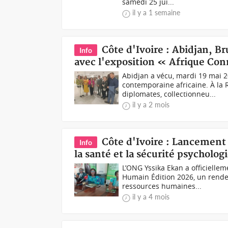
samedi 25 jui...
il y a 1 semaine
Côte d'Ivoire : Abidjan, Bru
Info
avec l'exposition « Afrique Co
Abidjan a vécu, mardi 19 mai 2
contemporaine africaine. À la 
diplomates, collectionneu...
il y a 2 mois
Côte d'Ivoire : Lancement
Info
la santé et la sécurité psychologi
L’ONG Yssika Ekan a officiellem
Humain Édition 2026, un rende
ressources humaines...
il y a 4 mois