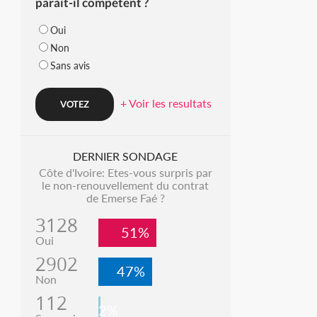
parait-il compétent ?
Oui
Non
Sans avis
+ Voir les resultats
DERNIER SONDAGE
Côte d'Ivoire: Etes-vous surpris par
le non-renouvellement du contrat
de Emerse Faé ?
3128
51%
Oui
2902
47%
Non
112
2%