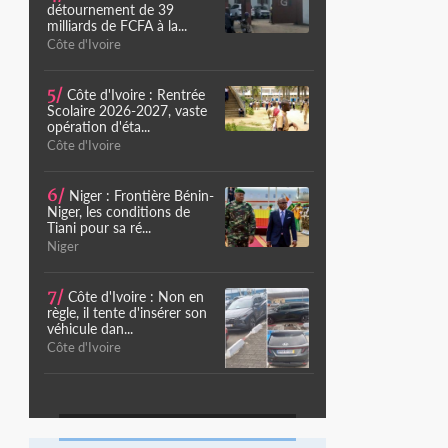
détournement de 39
milliards de FCFA à la...
Côte d'Ivoire
5/
Côte d'Ivoire : Rentrée
Scolaire 2026-2027, vaste
opération d'éta...
Côte d'Ivoire
6/
Niger : Frontière Bénin-
Niger, les conditions de
Tiani pour sa ré...
Niger
7/
Côte d'Ivoire : Non en
règle, il tente d'insérer son
véhicule dan...
Côte d'Ivoire