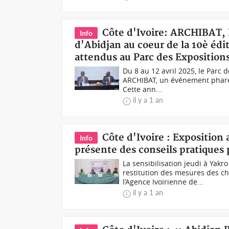
Côte d'Ivoire: ARCHIBAT, le
Info
d'Abidjan au coeur de la 10è édi
attendus au Parc des Exposition
Du 8 au 12 avril 2025, le Parc 
ARCHIBAT, un événement phare 
Cette ann...
il y a 1 an
Côte d'Ivoire : Expositio
Info
présente des conseils pratiques 
La sensibilisation jeudi à Ya
restitution des mesures des ch
l’Agence Ivoirienne de...
il y a 1 an