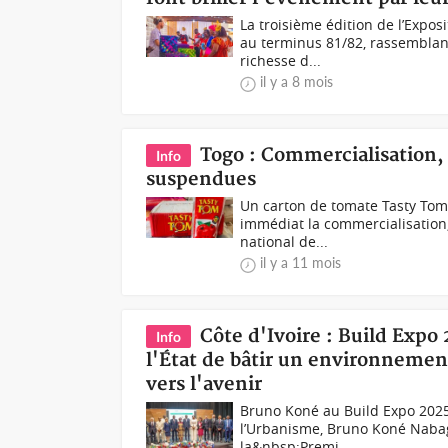
La troisième édition de l’Expos
au terminus 81/82, rassemblant
richesse d...
il y a 8 mois
Togo : Commercialisation,
Info
suspendues
Un carton de tomate Tasty Tom
immédiat la commercialisation, l
national de...
il y a 11 mois
Côte d'Ivoire : Build Expo
Info
l'État de bâtir un environnement
vers l'avenir
Bruno Koné au Build Expo 2025 
l’Urbanisme, Bruno Koné Nabagn
la&nbsp;Premi...