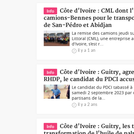
Côte d'Ivoire : CML dont l
Info
camions-Bennes pour le transpor
de San-Pédro et Abidjan
La remise des camions jeudi s
Littoral (CML), une entreprise
d'Ivoire, s’est r...
il y a 1 an
Côte d'Ivoire : Guitry, agr
Info
RHDP, le candidat du PDCI accu
Le candidat du PDCI tabassé à 
samedi 2 septembre 2023 par d
partisans de la...
il y a 2 ans
Côte d'Ivoire : Guitry, les
Info
transformation de l'huile de pa