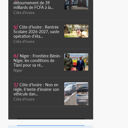
détournement de 39
milliards de FCFA à la...
Côte d'Ivoire
5/
Côte d'Ivoire : Rentrée
Scolaire 2026-2027, vaste
opération d'éta...
Côte d'Ivoire
6/
Niger : Frontière Bénin-
Niger, les conditions de
Tiani pour sa ré...
Niger
7/
Côte d'Ivoire : Non en
règle, il tente d'insérer son
véhicule dan...
Côte d'Ivoire