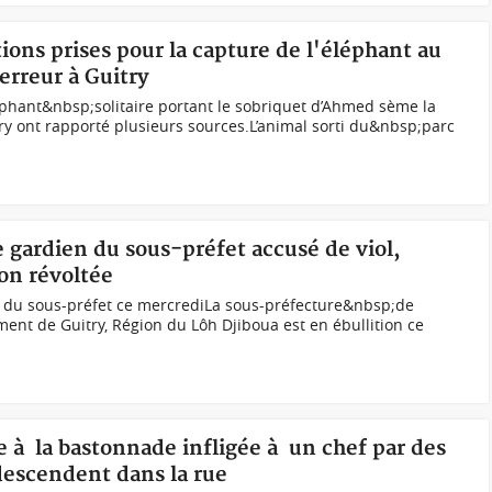
tions prises pour la capture de l'éléphant au
erreur à Guitry
hant&nbsp;solitaire portant le sobriquet d’Ahmed sème la
try ont rapporté plusieurs sources.L’animal sorti du&nbsp;parc
e gardien du sous-préfet accusé de viol,
ion révoltée
 du sous-préfet ce mercrediLa sous-préfecture&nbsp;de
nt de Guitry, Région du Lôh Djiboua est en ébullition ce
te à la bastonnade infligée à un chef par des
descendent dans la rue