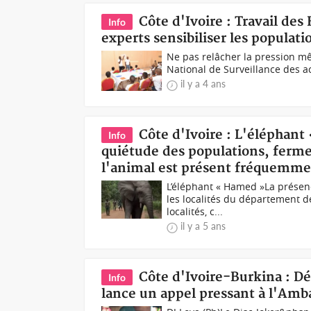
Côte d'Ivoire : Travail de
Info
experts sensibiliser les populati
Ne pas relâcher la pression mê
National de Surveillance des acti
il y a 4 ans
Côte d'Ivoire : L'éléphan
Info
quiétude des populations, fermet
l'animal est présent fréquemm
L’éléphant « Hamed »La présen
les localités du département d
localités, c...
il y a 5 ans
Côte d'Ivoire-Burkina : Dé
Info
lance un appel pressant à l'Amb