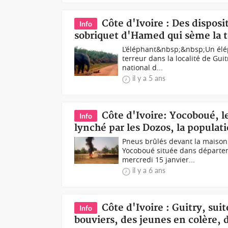
Côte d'Ivoire : Des disposi
Info
sobriquet d'Hamed qui sème la t
L’éléphant&nbsp;&nbsp;Un élép
terreur dans la localité de Gui
national d...
il y a 5 ans
Côte d'Ivoire: Yocoboué, l
Info
lynché par les Dozos, la populat
Pneus brûlés devant la maison
Yocoboué située dans départeme
mercredi 15 janvier...
il y a 6 ans
Côte d'Ivoire : Guitry, sui
Info
bouviers, des jeunes en colère, 