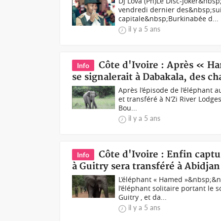
DJ Lova (Ph)Le Disc-Joker&nbsp
vendredi dernier des&nbsp;suit
capitale&nbsp;Burkinabée d...
il y a 5 ans
Côte d'Ivoire : Après « H
Info
se signalerait à Dabakala, des 
Après l’épisode de l’éléphant 
et transféré à N’Zi River Lodge
Bou...
il y a 5 ans
Côte d'Ivoire : Enfin cap
Info
à Guitry sera transféré à Abidjan
L’éléphant « Hamed »&nbsp;&nb
l’éléphant solitaire portant le
Guitry , et da...
il y a 5 ans