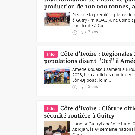
production de 100 000 tonnes,
Pose de la première pierre de 
à Gutry (Ph KOACI)Une usine a
construite à Gui...
il y a 3 ans
Côte d'Ivoire : Régionales 
Info
populations disent "Oui" à Am
Amedé Kouakou samedi à Broud
2023, les candidats continuent
Lôh-Djiboua, le m...
il y a 3 ans
Côte d'Ivoire : Clôture offi
Info
sécurité routière à Guitry
Lundi à GuitryLancée le lundi 03
Abidjan, la 6ᵉ semaine nationale
Guitr...