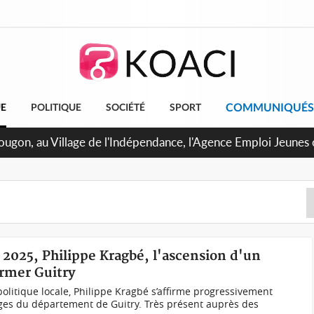
COMMUNIQUÉS
UE
POLITIQUE
SOCIÉTÉ
SPORT
pougon, au Village de l'Indépendance, l'Agence Emploi Jeunes
r la jeunesse ivoirienne
s 2025, Philippe Kragbé, l'ascension d'un
ormer Guitry
olitique locale, Philippe Kragbé s’affirme progressivement
es du département de Guitry. Très présent auprès des