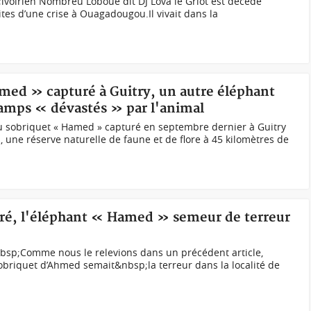
;ivoirien Nombreu Loboué dit DJ Lova le Griot est décédé
es d’une crise à Ouagadougou.Il vivait dans la
amed » capturé à Guitry, un autre éléphant
champs « dévastés » par l'animal
au sobriquet « Hamed » capturé en septembre dernier à Guitry
s, une réserve naturelle de faune et de flore à 45 kilomètres de
turé, l'éléphant « Hamed » semeur de terreur
sp;Comme nous le relevions dans un précédent article,
 sobriquet d’Ahmed semait&nbsp;la terreur dans la localité de