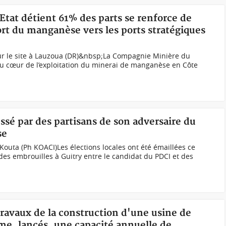
'Etat détient 61% des parts se renforce de
t du manganèse vers les ports stratégiques
ur le site à Lauzoua (DR)&nbsp;La Compagnie Minière du
 au cœur de l’exploitation du minerai de manganèse en Côte
essé par des partisans de son adversaire du
se
Kouta (Ph KOACI)Les élections locales ont été émaillées ce
es embrouilles à Guitry entre le candidat du PDCI et des
 travaux de la construction d'une usine de
lme, lancés, une capacité annuelle de