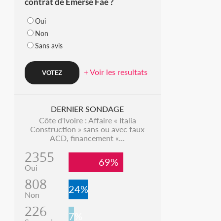
contrat de Emerse Faé ?
Oui
Non
Sans avis
+ Voir les resultats
DERNIER SONDAGE
Côte d'Ivoire : Affaire « Italia
Construction » sans ou avec faux
ACD, financement «...
2355
69%
Oui
808
24%
Non
226
7%