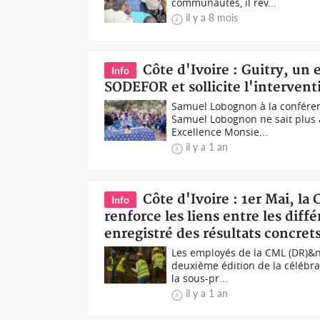
communautés, il rev...
il y a 8 mois
Côte d'Ivoire : Guitry, un
Info
SODEFOR et sollicite l'intervent
Samuel Lobognon à la conféren
Samuel Lobognon ne sait plus à 
Excellence Monsie...
il y a 1 an
Côte d'Ivoire : 1er Mai, la
Info
renforce les liens entre les diff
enregistré des résultats concret
Les employés de la CML (DR)&n
deuxième édition de la célébrat
la sous-pr...
il y a 1 an