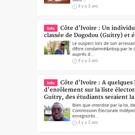
il y a 3 ans
Côte d'Ivoire : Un individu
Info
classée de Dogodou (Guitry) et 
Le suspect lors de son arresta
d’être condamné&nbsp;par le tr
auprès d...
il y a 3 ans
Côte d'Ivoire : A quelques
Info
d'enrôlement sur la liste électo
Guitry, des étudiants seraient l
Bien que interdite par la loi, d
Commission Électorale Indépen
enregistrés...
il y a 3 ans