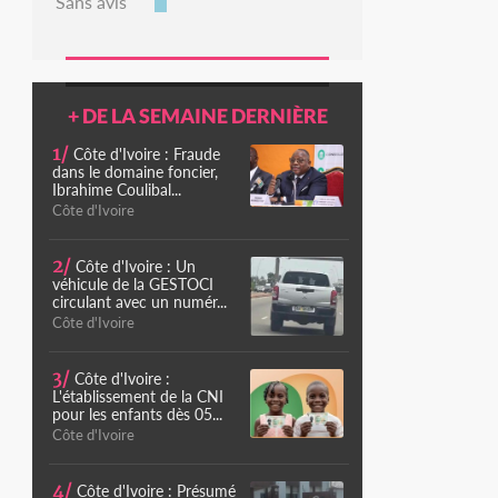
Sans avis
+ DE LA SEMAINE DERNIÈRE
1/
Côte d'Ivoire : Fraude
dans le domaine foncier,
Ibrahime Coulibal...
Côte d'Ivoire
2/
Côte d'Ivoire : Un
véhicule de la GESTOCI
circulant avec un numér...
Côte d'Ivoire
3/
Côte d'Ivoire :
L'établissement de la CNI
pour les enfants dès 05...
Côte d'Ivoire
4/
Côte d'Ivoire : Présumé