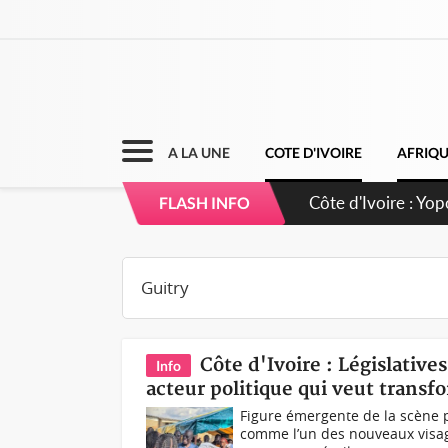
A LA UNE
COTE D'IVOIRE
AFRIQ
Côte d'Ivoire : Yo
FLASH INFO
d'opportunités pou
Côte d'Ivoire : Législative
Info
acteur politique qui veut transf
Figure émergente de la scène p
comme l’un des nouveaux visag