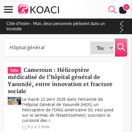
0
Côte d'Ivoire : Séileu, la célébration de la fête nationale
transformée en vaste campagne contre les produits
dépigmentants dangereux
Cameroun : Hélicoptère
Info
médicalisé de l'hôpital général de
Yaoundé, entre innovation et fracture
sociale
Le mardi 22 avril 2026 dans l'enceinte de
l'Hôpital Général de Yaoundé (HGY), un
hélicoptère de l'ONG américaine SIL s'est posé
sur le tarmac de l'établissement, suscitant la
curiosité des r...
il y a 3 mois