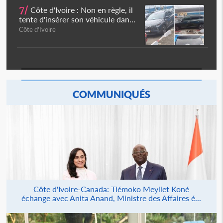
7/
Côte d'Ivoire : Non en règle, il
tente d'insérer son véhicule dan...
Côte d'Ivoire
COMMUNIQUÉS
Côte d'Ivoire-Canada: Tiémoko Meyliet Koné
échange avec Anita Anand, Ministre des Affaires é...