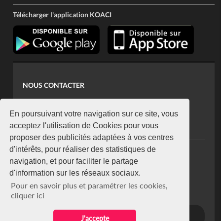
Télécharger l'application KOACI
NOUS CONTACTER
contact@koaci.com
koaci@yahoo.fr
En poursuivant votre navigation sur ce site, vous
+225 07 08 85 52 93
acceptez l'utilisation de Cookies pour vous
proposer des publicités adaptées à vos centres
d'intérêts, pour réaliser des statistiques de
NEWSLETTER
navigation, et pour faciliter le partage
Restez connecté via notre newsletter
d'information sur les réseaux sociaux.
S'abonner
Pour en savoir plus et paramétrer les cookies,
Se désabonner
cliquer ici
J'accepte