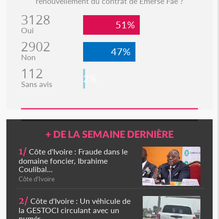
renouvellement du contrat de Emerse Faé ?
3128
51%
Oui
2902
47%
Non
112
2%
Sans avis
+ DE LA SEMAINE DERNIÈRE
1/
Côte d'Ivoire : Fraude dans le
domaine foncier, Ibrahime
Coulibal...
Côte d'Ivoire
2/
Côte d'Ivoire : Un véhicule de
la GESTOCI circulant avec un
numér...