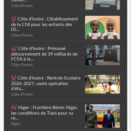
Côte d'Ivoire
3/
Côte d'Ivoire : L'établissement
de la CNI pour les enfants dès
05...
Côte d'Ivoire
4/
Côte d'Ivoire : Présumé
détournement de 39 milliards de
FCFA à la...
Côte d'Ivoire
5/
Côte d'Ivoire : Rentrée Scolaire
2026-2027, vaste opération
d'éta...
Côte d'Ivoire
6/
Niger : Frontière Bénin-Niger,
les conditions de Tiani pour sa
ré...
Niger