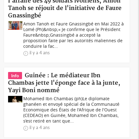
l'affaire des 49 soldats ivoiriens, Amon
Tanoh se réjouit de l'initiative de Faure
Gnassingbé
Amon Tanoh et Faure Gnassingbé en Mai 2022 à
Lomé (Ph)&nbsp;« Je confirme que le Président
Faure&nbsp;Gnassingbé a accepté la
proposition faite par les autorités maliennes de
conduire la fac...
il y a 4 ans
Guinée : Le médiateur Ibn
Info
Chambas jette l'éponge face à la junte,
Yayi Boni nommé
Mohamed Ibn Chambas (ph)Le diplomate
ghanéen et envoyé spécial de la Communauté
Economique des États de l'Afrique de l'Ouest
(CEDEAO) en Guinée, Mohamed Ibn Chambas,
s’est retiré en tant que...
il y a 4 ans