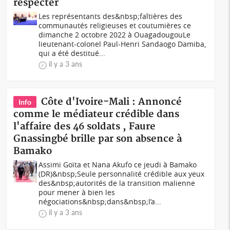
respecter
Les représentants des&nbsp;faîtières des
communautés religieuses et coutumières ce
dimanche 2 octobre 2022 à Ouagadougou Le
lieutenant-colonel Paul-Henri Sandaogo Damiba,
qui a été destitué...
il y a 3 ans
Côte d'Ivoire-Mali : Annoncé
Info
comme le médiateur crédible dans
l'affaire des 46 soldats , Faure
Gnassingbé brille par son absence à
Bamako
Assimi Goïta et Nana Akufo ce jeudi à Bamako
(DR)&nbsp;Seule personnalité crédible aux yeux
des&nbsp;autorités de la transition malienne
pour mener à bien les
négociations&nbsp;dans&nbsp;l’a...
il y a 3 ans