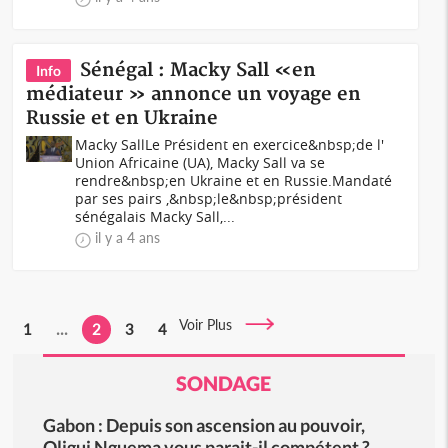
Sénégal : Macky Sall «en
Info
médiateur » annonce un voyage en
Russie et en Ukraine
Macky SallLe Président en exercice&nbsp;de l'
Union Africaine (UA), Macky Sall va se
rendre&nbsp;en Ukraine et en Russie.Mandaté
par ses pairs ,&nbsp;le&nbsp;président
sénégalais Macky Sall,...
il y a 4 ans
Voir Plus
1
...
2
3
4
SONDAGE
Gabon : Depuis son ascension au pouvoir,
Oligui Nguema vous parait-il compétent ?