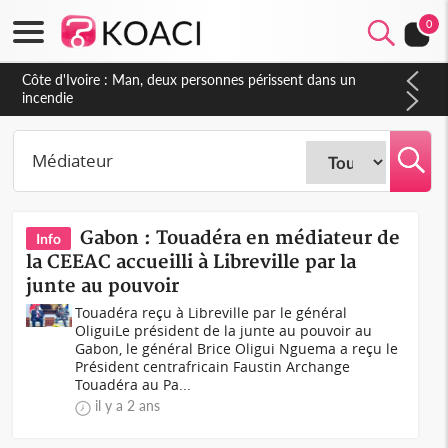
0
Côte d'Ivoire : Séileu, la célébration de la fête nationale
transformée en vaste campagne contre les produits
dépigmentants dangereux
Gabon : Touadéra en médiateur de
Info
la CEEAC accueilli à Libreville par la
junte au pouvoir
Touadéra reçu à Libreville par le général
OliguiLe président de la junte au pouvoir au
Gabon, le général Brice Oligui Nguema a reçu le
Président centrafricain Faustin Archange
Touadéra au Pa...
il y a 2 ans