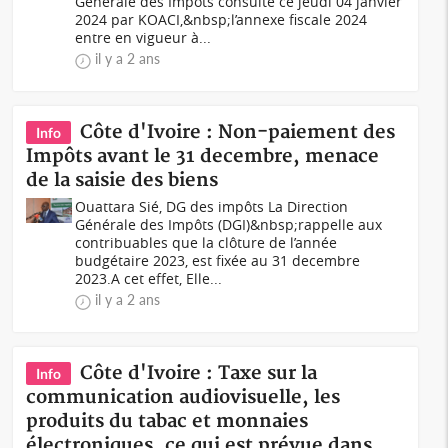
Générale des Impôts consulté ce jeudi 04 janvier
2024 par KOACI,&nbsp;l’annexe fiscale 2024
entre en vigueur à...
il y a 2 ans
Côte d'Ivoire : Non-paiement des
Info
Impôts avant le 31 decembre, menace
de la saisie des biens
Ouattara Sié, DG des impôts La Direction
Générale des Impôts (DGI)&nbsp;rappelle aux
contribuables que la clôture de l’année
budgétaire 2023, est fixée au 31 decembre
2023.A cet effet, Elle...
il y a 2 ans
Côte d'Ivoire : Taxe sur la
Info
communication audiovisuelle, les
produits du tabac et monnaies
électroniques, ce qui est prévue dans