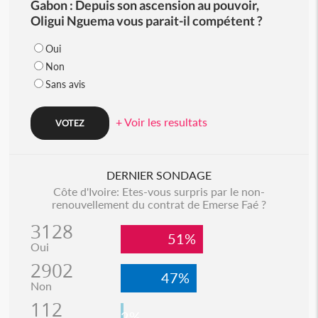
Gabon : Depuis son ascension au pouvoir,
Oligui Nguema vous parait-il compétent ?
Oui
Non
Sans avis
+ Voir les resultats
DERNIER SONDAGE
Côte d'Ivoire: Etes-vous surpris par le non-
renouvellement du contrat de Emerse Faé ?
3128
51%
Oui
2902
47%
Non
112
2%