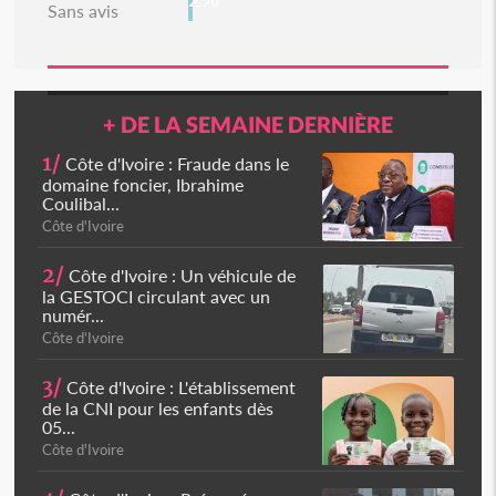
Sans avis
+ DE LA SEMAINE DERNIÈRE
1/
Côte d'Ivoire : Fraude dans le
domaine foncier, Ibrahime
Coulibal...
Côte d'Ivoire
2/
Côte d'Ivoire : Un véhicule de
la GESTOCI circulant avec un
numér...
Côte d'Ivoire
3/
Côte d'Ivoire : L'établissement
de la CNI pour les enfants dès
05...
Côte d'Ivoire