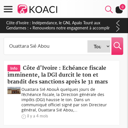
0
Sierra Leone : Un projet de réforme constitutionnelle en
gestation, points clés des amendements, un exclu d'avance
Côte d'Ivoire : Echéance fiscale
Info
imminente, la DGI durcit le ton et
brandit des sanctions après le 31 mars
Ouattara Sié AbouÀ quelques jours de
l’échéance fiscale, la Direction générale des
impôts (DGI) hausse le ton. Dans un
communiqué officiel signé par son Directeur
général, Ouattara Sié Abou,...
il y a 4 mois