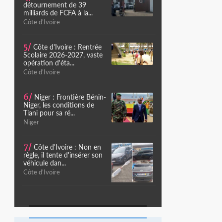
détournement de 39
milliards de FCFA à la...
Côte d'Ivoire
5/
Côte d'Ivoire : Rentrée
Scolaire 2026-2027, vaste
opération d'éta...
Côte d'Ivoire
6/
Niger : Frontière Bénin-
Niger, les conditions de
Tiani pour sa ré...
Niger
7/
Côte d'Ivoire : Non en
règle, il tente d'insérer son
véhicule dan...
Côte d'Ivoire