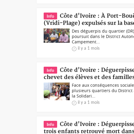
Côte d'Ivoire : À Port-Bo
Info
(Vridi-Plage) expulsés sur la ba
Des déguerpis du quartier (DR
poursuit dans le District Auton
Campement...
il y a 1 mois
Côte d'Ivoire : Déguerpis
Info
chevet des élèves et des familles
Face aux conséquences social
plusieurs quartiers du District
la Solidari...
il y a 1 mois
Côte d'Ivoire : Déguerpis
Info
trois enfants retrouvé mort dan