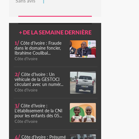
Sans avis
+ DE LA SEMAINE DERNIÈRE
1/
Côte d'Ivoire : Fraude
dans le domaine foncier,
Ibrahime Coulibal...
Côte d'Ivoire
2/
Côte d'Ivoire : Un
véhicule de la GESTOCI
circulant avec un numér...
Côte d'Ivoire
3/
Côte d'Ivoire :
L'établissement de la CNI
pour les enfants dès 05...
Côte d'Ivoire
4/
Côte d'Ivoire : Présumé