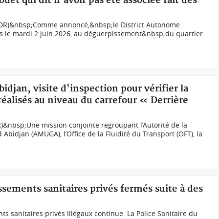
uët qui dit n'avoir pas été associée fait des
 (DR)&nbsp;Comme annoncé,&nbsp;le District Autonome
is le mardi 2 juin 2026, au déguerpissement&nbsp;du quartier
bidjan, visite d'inspection pour vérifier la
alisés au niveau du carrefour « Derrière
DR)&nbsp;Une mission conjointe regroupant l’Autorité de la
Abidjan (AMUGA), l’Office de la Fluidité du Transport (OFT), la
issements sanitaires privés fermés suite à des
nts sanitaires privés illégaux continue. La Police Sanitaire du