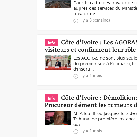
Dans le cadre des travaux de c
auprès des services du Ministèr
travaux de...
il y a 3 semaines
Côte d'Ivoire : Les AGORA
Info
visiteurs et confirment leur rôl
Les AGORAS ne sont plus seulem
du premier site à Koumassi, le 
d'inserti...
il y a 1 mois
Côte d'Ivoire : Démolitions
Info
Procureur dément les rumeurs d
M. Alloui Brou Jacques lors de 
Tribunal de première instance d
ouv...
il y a 1 mois