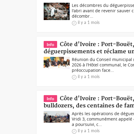
Les décombres du déguerpissemen
l'abri avant de revenir sauver c
décombr...
il y a 1 mois
Côte d'Ivoire : Port-Bouët
Info
déguerpissements et réclame un
Réunion du Conseil municipal (
2026 à l’Hôtel communal, le Co
préoccupation face...
il y a 1 mois
Côte d'Ivoire : Port-Bouët,
Info
bulldozers, des centaines de fami
Après les opérations de dégu
Vridi 3, communément appelé « 
a poursuivi, c...
il y a 1 mois