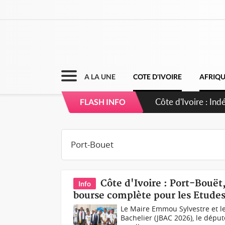
A LA UNE
COTE D'IVOIRE
AFRIQ
Côte d'Ivoire : 
FLASH INFO
Côte d'Ivoire : Port-Bouë
Info
bourse complète pour les Etudes
Le Maire Emmou Sylvestre et les
Bachelier (JBAC 2026), le dépu