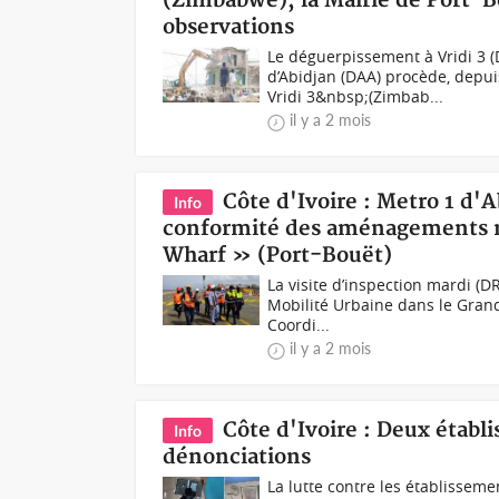
(Zimbabwe), la Mairie de Port-Bo
observations
Le déguerpissement à Vridi 3
d’Abidjan (DAA) procède, depu
Vridi 3&nbsp;(Zimbab...
il y a 2 mois
Côte d'Ivoire : Metro 1 d'A
Info
conformité des aménagements ré
Wharf » (Port-Bouët)
La visite d’inspection mardi (
Mobilité Urbaine dans le Grand 
Coordi...
il y a 2 mois
Côte d'Ivoire : Deux établ
Info
dénonciations
La lutte contre les établisseme