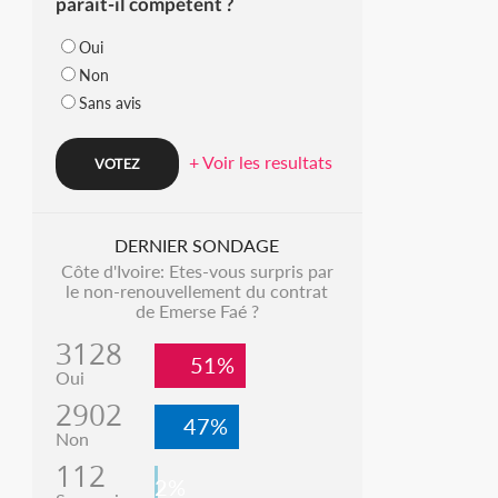
parait-il compétent ?
Oui
Non
Sans avis
+ Voir les resultats
DERNIER SONDAGE
Côte d'Ivoire: Etes-vous surpris par
le non-renouvellement du contrat
de Emerse Faé ?
3128
51%
Oui
2902
47%
Non
112
2%