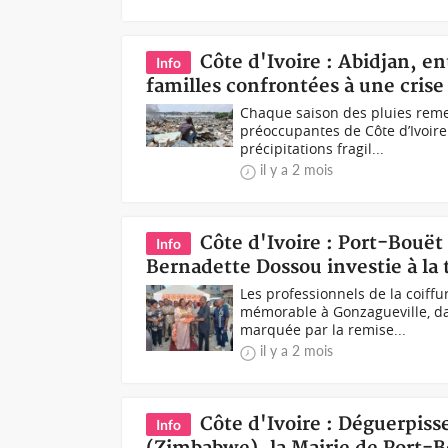
Côte d'Ivoire : Abidjan, en
Info
familles confrontées à une cris
Chaque saison des pluies reme
préoccupantes de Côte d’Ivoire 
précipitations fragil...
il y a 2 mois
Côte d'Ivoire : Port-Bouët
Info
Bernadette Dossou investie à la 
Les professionnels de la coiffu
mémorable à Gonzagueville, da
marquée par la remise...
il y a 2 mois
Côte d'Ivoire : Déguerpiss
Info