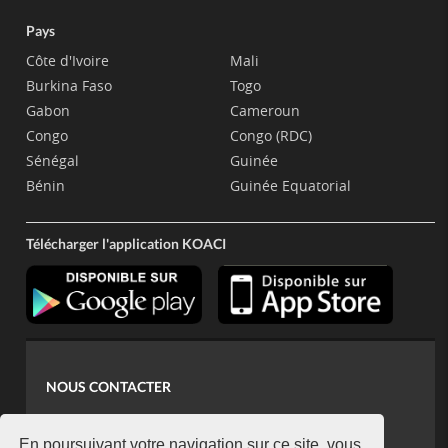
Pays
Côte d'Ivoire
Mali
Burkina Faso
Togo
Gabon
Cameroun
Congo
Congo (RDC)
Sénégal
Guinée
Bénin
Guinée Equatorial
Télécharger l'application KOACI
NOUS CONTACTER
contact@koaci.com
En poursuivant votre navigation sur ce site, vous