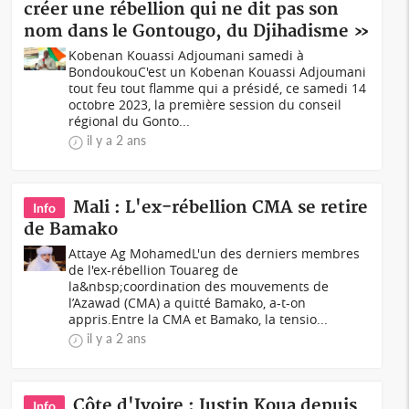
créer une rébellion qui ne dit pas son
nom dans le Gontougo, du Djihadisme »
Kobenan Kouassi Adjoumani samedi à
BondoukouC'est un Kobenan Kouassi Adjoumani
tout feu tout flamme qui a présidé, ce samedi 14
octobre 2023, la première session du conseil
régional du Gonto...
il y a 2 ans
Mali : L'ex-rébellion CMA se retire
Info
de Bamako
Attaye Ag MohamedL'un des derniers membres
de l'ex-rébellion Touareg de
la&nbsp;coordination des mouvements de
l’Azawad (CMA) a quitté Bamako, a-t-on
appris.Entre la CMA et Bamako, la tensio...
il y a 2 ans
Côte d'Ivoire : Justin Koua depuis
Info