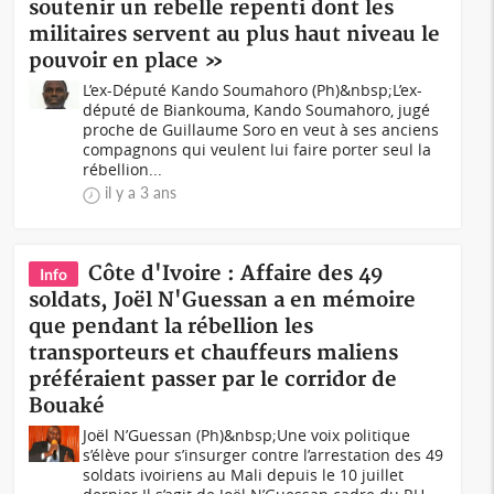
soutenir un rebelle repenti dont les
militaires servent au plus haut niveau le
pouvoir en place »
L’ex-Député Kando Soumahoro (Ph)&nbsp;L’ex-
député de Biankouma, Kando Soumahoro, jugé
proche de Guillaume Soro en veut à ses anciens
compagnons qui veulent lui faire porter seul la
rébellion...
il y a 3 ans
Côte d'Ivoire : Affaire des 49
Info
soldats, Joël N'Guessan a en mémoire
que pendant la rébellion les
transporteurs et chauffeurs maliens
préféraient passer par le corridor de
Bouaké
Joël N’Guessan (Ph)&nbsp;Une voix politique
s’élève pour s’insurger contre l’arrestation des 49
soldats ivoiriens au Mali depuis le 10 juillet