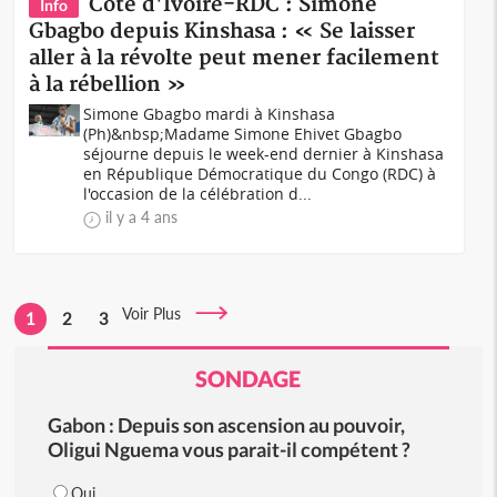
Côte d'Ivoire-RDC : Simone
Info
Gbagbo depuis Kinshasa : « Se laisser
aller à la révolte peut mener facilement
à la rébellion »
Simone Gbagbo mardi à Kinshasa
(Ph)&nbsp;Madame Simone Ehivet Gbagbo
séjourne depuis le week-end dernier à Kinshasa
en République Démocratique du Congo (RDC) à
l'occasion de la célébration d...
il y a 4 ans
Voir Plus
1
2
3
SONDAGE
Gabon : Depuis son ascension au pouvoir,
Oligui Nguema vous parait-il compétent ?
Oui