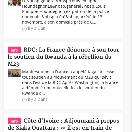
Le&nbsp;général&nbsp;Louis Philippe
HoundégnonLe&nbsp;général&nbsp;Louis
Philippe Houndégnon,ex-patron de la police
nationale,&nbsp;a été&nbsp;arrêté le 13
novembre, à son domicile près de C...
il y a 1 an
RDC: La France dénonce à son tour
Info
le soutien du Rwanda à la rébellion du
M23
ManifestationLa France a appelé Kigali à cesser
tout soutien au mouvement du M23 qui sévit
dans l'est de la RDC.Après Washington, la France
a dénoncé une nouvelle fois le soutien du
Rwanda a...
il y a 2 ans
Côte d'Ivoire : Adjoumani à propos
Info
de Siaka Ouattara : « il est en train de