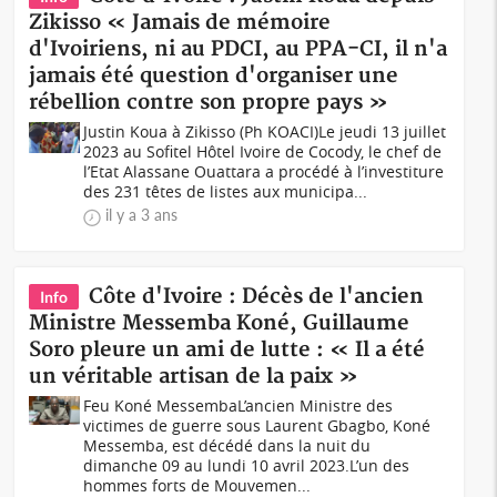
Zikisso « Jamais de mémoire
d'Ivoiriens, ni au PDCI, au PPA-CI, il n'a
jamais été question d'organiser une
rébellion contre son propre pays »
Justin Koua à Zikisso (Ph KOACI)Le jeudi 13 juillet
2023 au Sofitel Hôtel Ivoire de Cocody, le chef de
l’Etat Alassane Ouattara a procédé à l’investiture
des 231 têtes de listes aux municipa...
il y a 3 ans
Côte d'Ivoire : Décès de l'ancien
Info
Ministre Messemba Koné, Guillaume
Soro pleure un ami de lutte : « Il a été
un véritable artisan de la paix »
Feu Koné Messemba L’ancien Ministre des
victimes de guerre sous Laurent Gbagbo, Koné
Messemba, est décédé dans la nuit du
dimanche 09 au lundi 10 avril 2023.L’un des
hommes forts de Mouvemen...