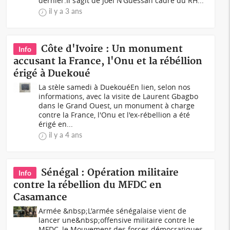
dernier.Il s’agit de Joël N’Guessan cadre du RH...
il y a 3 ans
Côte d'Ivoire : Un monument
Info
accusant la France, l'Onu et la rébéllion
érigé à Duekoué
La stèle samedi à DuekouéEn lien, selon nos
informations, avec la visite de Laurent Gbagbo
dans le Grand Ouest, un monument à charge
contre la France, l'Onu et l'ex-rébellion a été
érigé en...
il y a 4 ans
Sénégal : Opération militaire
Info
contre la rébellion du MFDC en
Casamance
Armée &nbsp;L'armée sénégalaise vient de
lancer une&nbsp;offensive militaire contre le
MFDC, le Mouvement des forces démocratiques