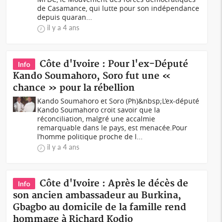
de Casamance, qui lutte pour son indépendance
depuis quaran...
il y a 4 ans
Côte d'Ivoire : Pour l'ex-Député
Info
Kando Soumahoro, Soro fut une «
chance » pour la rébellion
Kando Soumahoro et Soro (Ph)&nbsp;L’ex-député
Kando Soumahoro croit savoir que la
réconciliation, malgré une accalmie
remarquable dans le pays, est menacée.Pour
l’homme politique proche de l...
il y a 4 ans
Côte d'Ivoire : Après le décès de
Info
son ancien ambassadeur au Burkina,
Gbagbo au domicile de la famille rend
hommage à Richard Kodjo