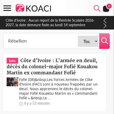
0
Côte d'Ivoire : Indépendance à Blahou, le sous-préfet : « La
fête nous invite à mesurer le chemin parcouru et à renouveler
notre engagement collectif en faveur du développement »
Côte d'Ivoire : L'armée en deuil,
Info
décès du colonel-major Fofié Kouakou
Martin ex commandant Fofié
Fofié (DR)&nbsp;Les Forces Armées de Côte
d’Ivoire (FACI) sont à nouveau frappées par un
deuil. Nous apprenons le décès du colonel-
major Fofié Kouakou Martin ex « commandant
Fofié ».&nbsp;Le...
il y a 53 minutes