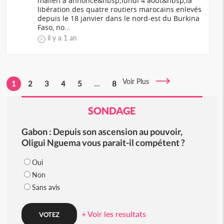
malien a annoncé&nbsp;lundi 4 août&nbsp;la
libération des quatre routiers marocains enlevés
depuis le 18 janvier dans le nord-est du Burkina
Faso, no...
il y a 1 an
Voir Plus
1
2
3
4
5
...
8
SONDAGE
Gabon : Depuis son ascension au pouvoir,
Oligui Nguema vous parait-il compétent ?
Oui
Non
Sans avis
+ Voir les resultats