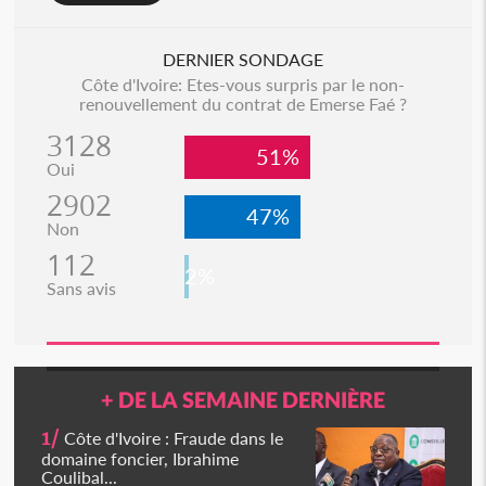
DERNIER SONDAGE
Côte d'Ivoire: Etes-vous surpris par le non-
renouvellement du contrat de Emerse Faé ?
3128
51%
Oui
2902
47%
Non
112
2%
Sans avis
+ DE LA SEMAINE DERNIÈRE
1/
Côte d'Ivoire : Fraude dans le
domaine foncier, Ibrahime
Coulibal...