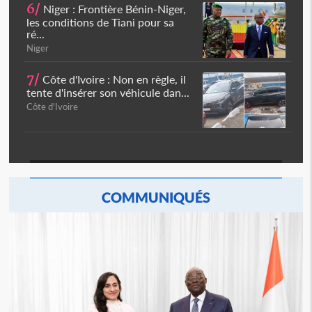
6/
Niger : Frontière Bénin-Niger,
les conditions de Tiani pour sa
ré...
Niger
7/
Côte d'Ivoire : Non en règle, il
tente d'insérer son véhicule dan...
Côte d'Ivoire
COMMUNIQUÉS