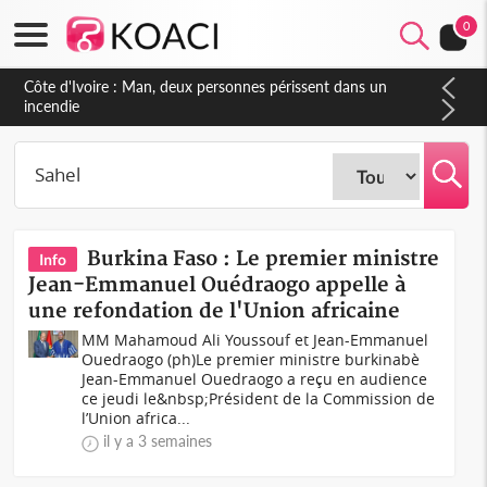
0
Côte d'Ivoire : Séileu, la célébration de la fête nationale
transformée en vaste campagne contre les produits
dépigmentants dangereux
Burkina Faso : Le premier ministre
Info
Jean-Emmanuel Ouédraogo appelle à
une refondation de l'Union africaine
MM Mahamoud Ali Youssouf et Jean-Emmanuel
Ouedraogo (ph)Le premier ministre burkinabè
Jean-Emmanuel Ouedraogo a reçu en audience
ce jeudi le&nbsp;Président de la Commission de
l’Union africa...
il y a 3 semaines