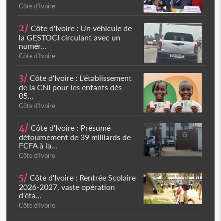
Côte d'Ivoire
2/
Côte d'Ivoire : Un véhicule de
la GESTOCI circulant avec un
numér...
Côte d'Ivoire
3/
Côte d'Ivoire : L'établissement
de la CNI pour les enfants dès
05...
Côte d'Ivoire
4/
Côte d'Ivoire : Présumé
détournement de 39 milliards de
FCFA à la...
Côte d'Ivoire
5/
Côte d'Ivoire : Rentrée Scolaire
2026-2027, vaste opération
d'éta...
Côte d'Ivoire