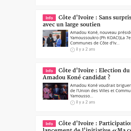
Côte d'Ivoire : Sans surp
Info
avec un large soutien
Amadou Koné, nouveau présiden
Yamoussoukro (Ph KOACI)La 7e A
Communes de Côte d'Iv...
il y a 2 ans
Côte d'Ivoire : Election d
Info
Amadou Koné candidat ?
Amadou Koné voudrait briguer l
de l’Union des Villes et Commun
Yamousso...
il y a 2 ans
Côte d'Ivoire : Participat
Info
lancement de l'initiative «M