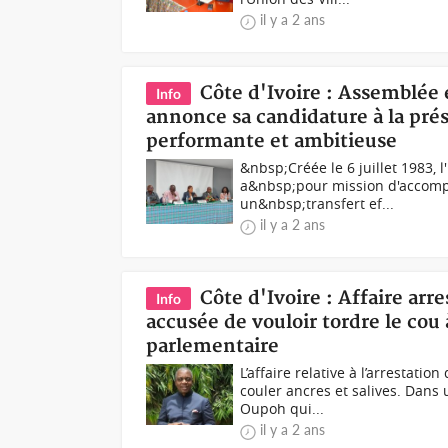
il y a 2 ans
Côte d'Ivoire : Assemblée
Info
annonce sa candidature à la prés
performante et ambitieuse
&nbsp;Créée le 6 juillet 1983, 
a&nbsp;pour mission d'accompa
un&nbsp;transfert ef...
il y a 2 ans
Côte d'Ivoire : Affaire ar
Info
accusée de vouloir tordre le co
parlementaire
L’affaire relative à l’arrestat
couler ancres et salives. Dans 
Oupoh qui...
il y a 2 ans