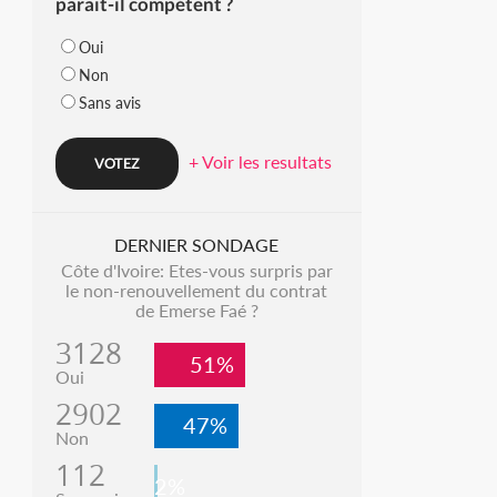
parait-il compétent ?
Oui
Non
Sans avis
+ Voir les resultats
DERNIER SONDAGE
Côte d'Ivoire: Etes-vous surpris par
le non-renouvellement du contrat
de Emerse Faé ?
3128
51%
Oui
2902
47%
Non
112
2%