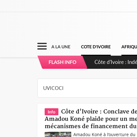
A LA UNE
COTE D'IVOIRE
AFRIQ
Côte d'Ivoire : C
FLASH INFO
Côte d'Ivoire : Conclave de
Info
Amadou Koné plaide pour un meil
mécanismes de financement d
Amadou Koné à l’ouverture du 