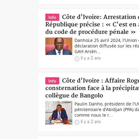
Côte d'Ivoire: Arrestation
Info
République précise : « C'est en a
du code de procédure pénale »
DanhoLe 25 avril 2024, l'Union
déclaration diffusée sur les r
GAH Arsèn...
il y a 2 ans
Côte d'Ivoire : Affaire Rog
Info
consternation face à la précipita
collègue de Bangolo
Paulin Danho, président de l'
pénitentiaire d'Abidjan (PPA) 
comme nous le r...
il y a 2 ans