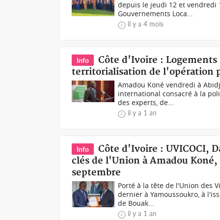
depuis le jeudi 12 et vendredi
Gouvernements Loca...
il y a 4 mois
Côte d'Ivoire : Logements 
Info
territorialisation de l'opératio
Amadou Koné vendredi à Abidjan
international consacré à la po
des experts, de...
il y a 1 an
Côte d'Ivoire : UVICOCI, D
Info
clés de l'Union à Amadou Koné, 
septembre
Porté à la tête de l'Union des V
dernier à Yamoussoukro, à l'i
de Bouak...
il y a 1 an