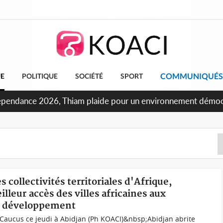
COMMUNIQUÉS
UE
POLITIQUE
SOCIÉTÉ
SPORT
oncours INFAS 2026, les convocations seront disponibles à 
s collectivités territoriales d'Afrique,
leur accès des villes africaines aux
u développement
Caucus ce jeudi à Abidjan (Ph KOACI)&nbsp;Abidjan abrite