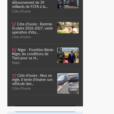
détournement de 39
milliards de FCFA à la...
Côte d'Ivoire
5/
Côte d'Ivoire : Rentrée
Scolaire 2026-2027, vaste
opération d'éta...
Côte d'Ivoire
6/
Niger : Frontière Bénin-
Niger, les conditions de
Tiani pour sa ré...
Niger
7/
Côte d'Ivoire : Non en
règle, il tente d'insérer son
véhicule dan...
Côte d'Ivoire