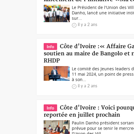
Le Président de l'Union des Vil
Danho, lancé une initiative in
sur...
il y a 2 ans
Côte d'Ivoire :« Affaire G
Info
soutien au maire de Bangolo et r
RHDP
Le comité des Jeunes leaders d
11 mai 2024, un point de press
à son...
il y a 2 ans
Côte d'Ivoire : Voici pourq
Info
reportée en juillet prochain
Paulin Danho président sortant
prévue pour se tenir le mercre
l’Union des Vill...