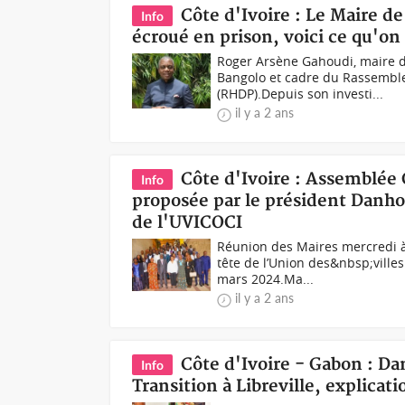
Côte d'Ivoire : Le Maire 
Info
écroué en prison, voici ce qu'on
Roger Arsène Gahoudi, maire 
Bangolo et cadre du Rassemble
(RHDP).Depuis son investi...
il y a 2 ans
Côte d'Ivoire : Assemblée 
Info
proposée par le président Danho
de l'UVICOCI
Réunion des Maires mercredi 
tête de l’Union des&nbsp;ville
mars 2024.Ma...
il y a 2 ans
Côte d'Ivoire - Gabon : Da
Info
Transition à Libreville, explicati