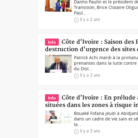
Danho Paulin et le président de
Transition, Brice Clotaire Oli
Paul...
il y a 2 ans
Côte d'Ivoire : Saison des 
Info
destruction d'urgence des sites 
Patrick Achi mardi à la primatu
prenantes dans la lutte contre 
du Dist...
il y a 3 ans
Côte d'Ivoire : En prélude 
Info
situées dans les zones à risque in
Bouaké Fofana jeudi à AbidjanDa
dans un cadre de vie sain et sé
la...
il y a 3 ans