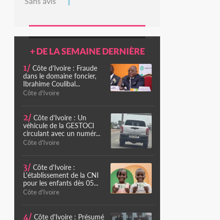
Sans avis
+ DE LA SEMAINE DERNIÈRE
1/
Côte d'Ivoire : Fraude
dans le domaine foncier,
Ibrahime Coulibal...
Côte d'Ivoire
2/
Côte d'Ivoire : Un
véhicule de la GESTOCI
circulant avec un numér...
Côte d'Ivoire
3/
Côte d'Ivoire :
L'établissement de la CNI
pour les enfants dès 05...
Côte d'Ivoire
4/
Côte d'Ivoire : Présumé