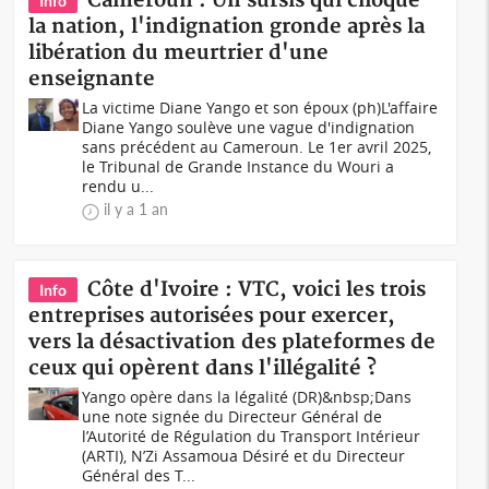
Cameroun : Un sursis qui choque
Info
la nation, l'indignation gronde après la
libération du meurtrier d'une
enseignante
La victime Diane Yango et son époux (ph)L'affaire
Diane Yango soulève une vague d'indignation
sans précédent au Cameroun. Le 1er avril 2025,
le Tribunal de Grande Instance du Wouri a
rendu u...
il y a 1 an
Côte d'Ivoire : VTC, voici les trois
Info
entreprises autorisées pour exercer,
vers la désactivation des plateformes de
ceux qui opèrent dans l'illégalité ?
Yango opère dans la légalité (DR)&nbsp;Dans
une note signée du Directeur Général de
l’Autorité de Régulation du Transport Intérieur
(ARTI), N’Zi Assamoua Désiré et du Directeur
Général des T...