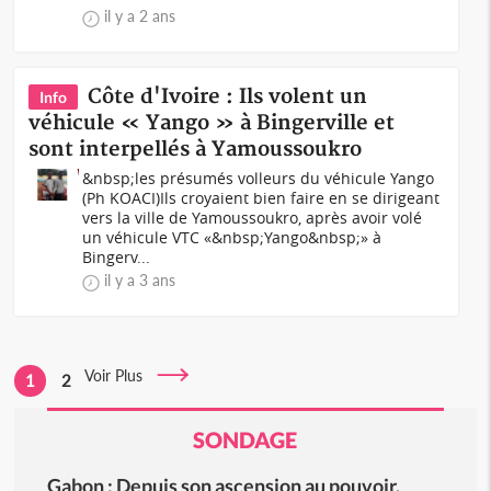
il y a 2 ans
Côte d'Ivoire : Ils volent un
Info
véhicule « Yango » à Bingerville et
sont interpellés à Yamoussoukro
&nbsp;les présumés volleurs du véhicule Yango
(Ph KOACI)Ils croyaient bien faire en se dirigeant
vers la ville de Yamoussoukro, après avoir volé
un véhicule VTC «&nbsp;Yango&nbsp;» à
Bingerv...
il y a 3 ans
Voir Plus
1
2
SONDAGE
Gabon : Depuis son ascension au pouvoir,