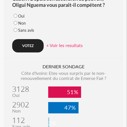
Oligui Nguema vous parait-il compétent ?
Oui
Non
Sans avis
+ Voir les resultats
DERNIER SONDAGE
Côte d'Ivoire: Etes-vous surpris par le non-
renouvellement du contrat de Emerse Faé ?
3128
51%
Oui
2902
47%
Non
112
2%
Sans avis