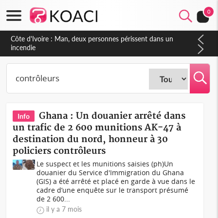
0
Côte d'Ivoire : Séileu, la célébration de la fête nationale
transformée en vaste campagne contre les produits
dépigmentants dangereux
Ghana : Un douanier arrêté dans
Info
un trafic de 2 600 munitions AK-47 à
destination du nord, honneur à 30
policiers contrôleurs
Le suspect et les munitions saisies (ph)Un
douanier du Service d'Immigration du Ghana
(GIS) a été arrêté et placé en garde à vue dans le
cadre d’une enquête sur le transport présumé
de 2 600...
il y a 7 mois