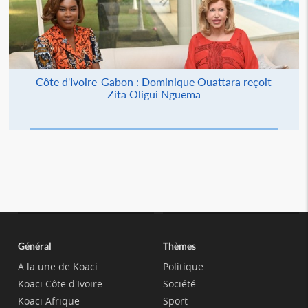
Côte d'Ivoire-Gabon : Dominique Ouattara reçoit
Zita Oligui Nguema
Général
Thèmes
A la une de Koaci
Politique
Koaci Côte d'Ivoire
Société
Koaci Afrique
Sport