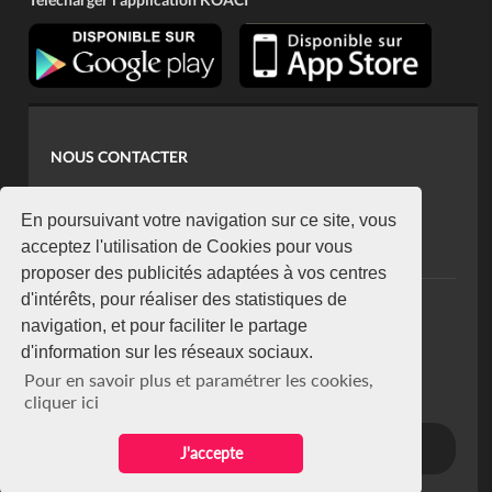
NOUS CONTACTER
contact@koaci.com
koaci@yahoo.fr
En poursuivant votre navigation sur ce site, vous
+225 07 08 85 52 93
acceptez l'utilisation de Cookies pour vous
proposer des publicités adaptées à vos centres
d'intérêts, pour réaliser des statistiques de
NEWSLETTER
navigation, et pour faciliter le partage
Restez connecté via notre newsletter
d'information sur les réseaux sociaux.
S'abonner
Pour en savoir plus et paramétrer les cookies,
Se désabonner
cliquer ici
J'accepte