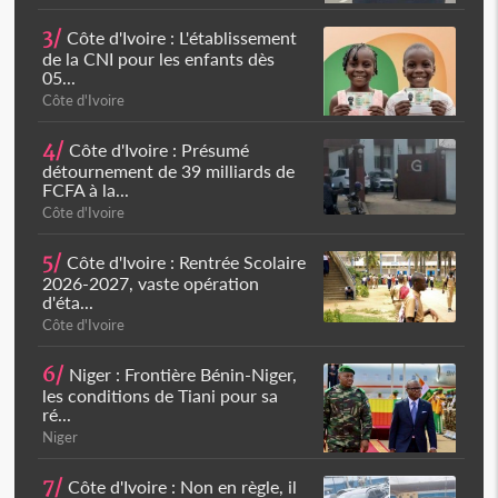
3/
Côte d'Ivoire : L'établissement
de la CNI pour les enfants dès
05...
Côte d'Ivoire
4/
Côte d'Ivoire : Présumé
détournement de 39 milliards de
FCFA à la...
Côte d'Ivoire
5/
Côte d'Ivoire : Rentrée Scolaire
2026-2027, vaste opération
d'éta...
Côte d'Ivoire
6/
Niger : Frontière Bénin-Niger,
les conditions de Tiani pour sa
ré...
Niger
7/
Côte d'Ivoire : Non en règle, il