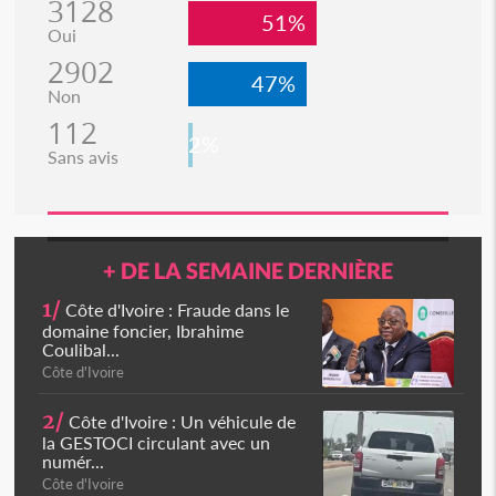
3128
51%
Oui
2902
47%
Non
112
2%
Sans avis
+ DE LA SEMAINE DERNIÈRE
1/
Côte d'Ivoire : Fraude dans le
domaine foncier, Ibrahime
Coulibal...
Côte d'Ivoire
2/
Côte d'Ivoire : Un véhicule de
la GESTOCI circulant avec un
numér...
Côte d'Ivoire