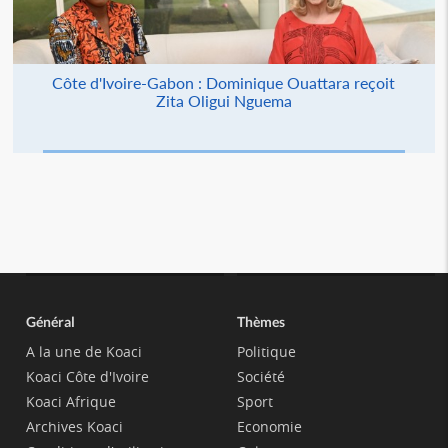
Côte d'Ivoire-Gabon : Dominique Ouattara reçoit
Zita Oligui Nguema
Général
Thèmes
A la une de Koaci
Politique
Koaci Côte d'Ivoire
Société
Koaci Afrique
Sport
Archives Koaci
Economie