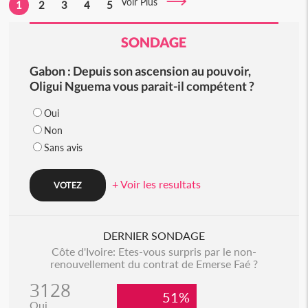
Voir Plus
1
2
3
4
5
SONDAGE
Gabon : Depuis son ascension au pouvoir,
Oligui Nguema vous parait-il compétent ?
Oui
Non
Sans avis
+ Voir les resultats
DERNIER SONDAGE
Côte d'Ivoire: Etes-vous surpris par le non-
renouvellement du contrat de Emerse Faé ?
3128
51%
Oui