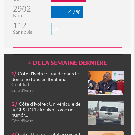
2902
47%
Non
112
2%
Sans avis
+ DE LA SEMAINE DERNIÈRE
1/
Côte d'Ivoire : Fraude dans le
domaine foncier, Ibrahime
Coulibal...
Côte d'Ivoire
2/
Côte d'Ivoire : Un véhicule de
la GESTOCI circulant avec un
numér...
Côte d'Ivoire
3/
Côte d'Ivoire : L'établissement