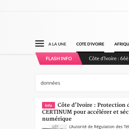
A LA UNE
COTE D'IVOIRE
AFRIQ
Côte d'Ivoire : À
FLASH INFO
développement d
Côte d'Ivoire : Protection
Info
CERTINUM pour accélérer et séc
numérique
L’Autorité de Régulation des T