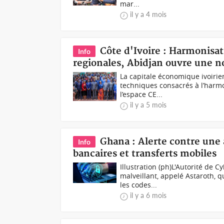
mar...
il y a 4 mois
Côte d'Ivoire : Harmonisa
Info
regionales, Abidjan ouvre une n
La capitale économique ivoirie
techniques consacrés à l’harmo
l’espace CE...
il y a 5 mois
Ghana : Alerte contre une
Info
bancaires et transferts mobiles
Illustration (ph)L'Autorité de 
malveillant, appelé Astaroth,
les codes...
il y a 6 mois