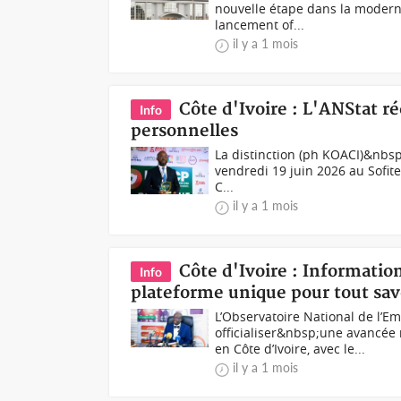
nouvelle étape dans la modern
lancement of...
il y a 1 mois
Côte d'Ivoire : L'ANStat 
Info
personnelles
La distinction (ph KOACI)&nbsp;
vendredi 19 juin 2026 au Sofite
C...
il y a 1 mois
Côte d'Ivoire : Informati
Info
plateforme unique pour tout savo
L’Observatoire National de l’Em
officialiser&nbsp;une avancée
en Côte d’Ivoire, avec le...
il y a 1 mois