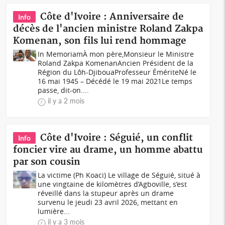
Côte d'Ivoire : Anniversaire de
Info
décès de l'ancien ministre Roland Zakpa
Komenan, son fils lui rend hommage
In MemoriamÀ mon père,Monsieur le Ministre
Roland Zakpa KomenanAncien Président de la
Région du Lôh-DjibouaProfesseur ÉmériteNé le
16 mai 1945 – Décédé le 19 mai 2021 Le temps
passe, dit-on....
il y a 2 mois
Côte d'Ivoire : Séguié, un conflit
Info
foncier vire au drame, un homme abattu
par son cousin
La victime (Ph Koaci) Le village de Séguié, situé à
une vingtaine de kilomètres d’Agboville, s’est
réveillé dans la stupeur après un drame
survenu le jeudi 23 avril 2026, mettant en
lumière...
il y a 3 mois