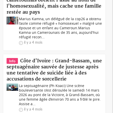
camerounais obtient l'asile au nom de
l'homosexualité, mais cache une famille
restée au pays
Marius Kamna, un délégué de la cop26 a obtenu
l’asile comme réfugié « homosexuel » malgré une
épouse et un enfant au Cameroun.Marius
Kamna un Camerounais de 35 ans, aujourd'hui
réfugié recon...
il y a 4 mois
Côte d'Ivoire : Grand-Bassam, une
Info
septuagénaire sauvée de justesse après
une tentative de suicide liée à des
accusations de sorcellerie
La septuagénaire (Ph Koaci) Une scène
bouleversante s’est déroulée le samedi 14 mars
2026 au pont de la Victoire, à Grand-Bassam, où
une femme âgée d’environ 70 ans a frôlé le pire.
Assise a...
il y a 4 mois