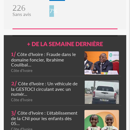
226
7%
Sans avis
+ DE LA SEMAINE DERNIÈRE
1/
Côte d'Ivoire : Fraude dans le
domaine foncier, Ibrahime
Coulibal...
Côte d'Ivoire
2/
Côte d'Ivoire : Un véhicule de
la GESTOCI circulant avec un
numér...
Côte d'Ivoire
3/
Côte d'Ivoire : L'établissement
de la CNI pour les enfants dès
05...
Côte d'Ivoire