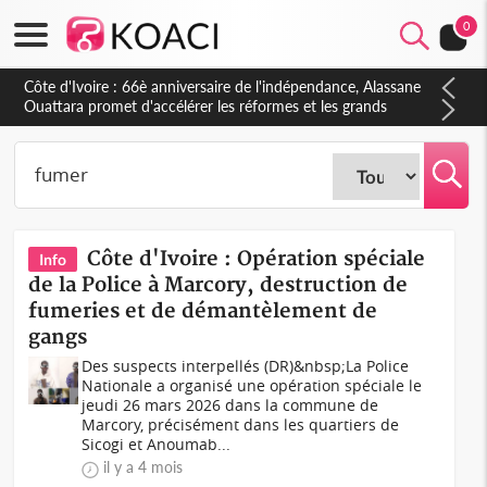
0
Côte d'Ivoire : 66è anniversaire de l'indépendance, Alassane
Ouattara promet d'accélérer les réformes et les grands
investissements pour une nation plus forte et plus prospère
Côte d'Ivoire : Opération spéciale
Info
de la Police à Marcory, destruction de
fumeries et de démantèlement de
gangs
Des suspects interpellés (DR)&nbsp;La Police
Nationale a organisé une opération spéciale le
jeudi 26 mars 2026 dans la commune de
Marcory, précisément dans les quartiers de
Sicogi et Anoumab...
il y a 4 mois