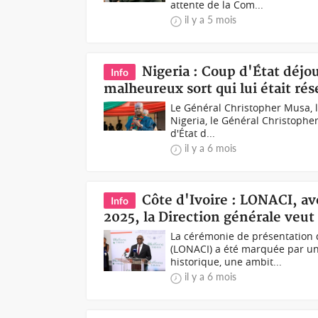
attente de la Com...
il y a 5 mois
Nigeria : Coup d'État déjo
Info
malheureux sort qui lui était rés
Le Général Christopher Musa, l
Nigeria, le Général Christopher
d'État d...
il y a 6 mois
Côte d'Ivoire : LONACI, ave
Info
2025, la Direction générale veut
La cérémonie de présentation d
(LONACI) a été marquée par un
historique, une ambit...
il y a 6 mois