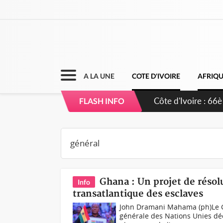
A LA UNE
COTE D'IVOIRE
AFRIQ
Côte d'Ivoire : À
FLASH INFO
développement d
Ghana : Un projet de résol
Info
transatlantique des esclaves
John Dramani Mahama (ph)Le G
générale des Nations Unies déc