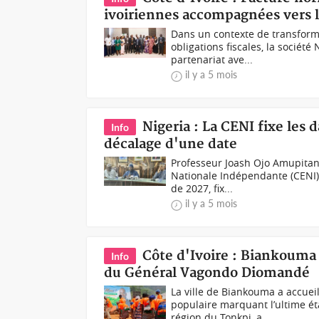
ivoiriennes accompagnées vers l
Dans un contexte de transform
obligations fiscales, la sociét
partenariat ave...
il y a 5 mois
Nigeria : La CENI fixe les 
Info
décalage d'une date
Professeur Joash Ojo Amupitan,
Nationale Indépendante (CENI) a
de 2027, fix...
il y a 5 mois
Côte d'Ivoire : Biankouma 
Info
du Général Vagondo Diomandé
La ville de Biankouma a accueil
populaire marquant l’ultime é
région du Tonkpi, a...