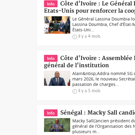
Côte d'Ivoire : Le Général
Info
Etats-Unis pour renforcer la coo
Le Général Lassina Doumbia lor
Lassina Doumbia, Chef d’État-M
États-Uni...
il y a 4 mois
Côte d'Ivoire : Assemblée
Info
général de l'institution
Alain&nbsp;Addra nommé SG du
mars 2026, le nouveau Secréta
passation de charges...
il y a 5 mois
Sénégal : Macky Sall candi
Info
Macky SallL’ancien président du
général de l’Organisation des 
plusieurs m...