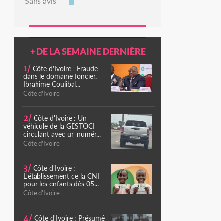
Sans avis
+ DE LA SEMAINE DERNIÈRE
1/
Côte d'Ivoire : Fraude
dans le domaine foncier,
Ibrahime Coulibal...
Côte d'Ivoire
2/
Côte d'Ivoire : Un
véhicule de la GESTOCI
circulant avec un numér...
Côte d'Ivoire
3/
Côte d'Ivoire :
L'établissement de la CNI
pour les enfants dès 05...
Côte d'Ivoire
4/
Côte d'Ivoire : Présumé