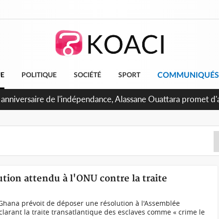
COMMUNIQUÉS
UE
POLITIQUE
SOCIÉTÉ
SPORT
 Abidjan, Amadou Oury Bah admire le modèle ivoirien et veut s'
e la Guinée
ution attendu à l'ONU contre la traite
hana prévoit de déposer une résolution à l'Assemblée
larant la traite transatlantique des esclaves comme « crime le