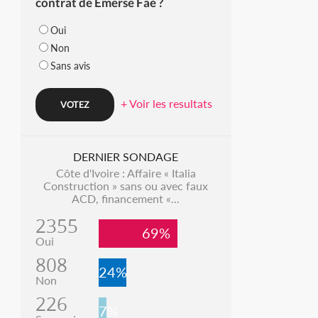
contrat de Emerse Faé ?
Oui
Non
Sans avis
+ Voir les resultats
DERNIER SONDAGE
Côte d'Ivoire : Affaire « Italia
Construction » sans ou avec faux
ACD, financement «...
2355
69%
Oui
808
24%
Non
226
7%