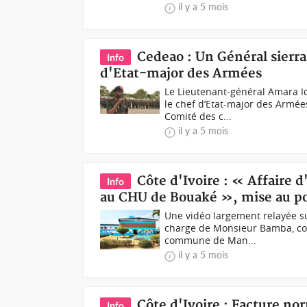
il y a 5 mois
Cedeao : Un Général sierra
Info
d'Etat-major des Armées
Le Lieutenant-général Amara I
le chef d’Etat-major des Armées
Comité des c...
il y a 5 mois
Côte d'Ivoire : « Affaire 
Info
au CHU de Bouaké », mise au poi
Une vidéo largement relayée su
charge de Monsieur Bamba, cons
commune de Man...
il y a 5 mois
Côte d'Ivoire : Facture no
Info