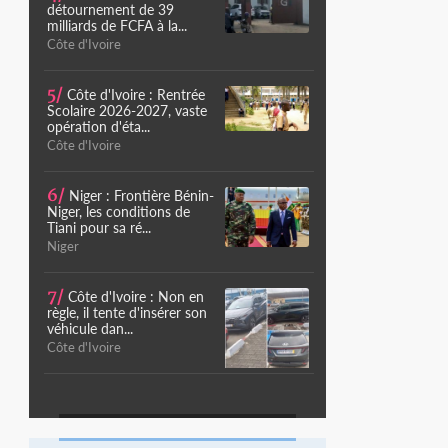
détournement de 39
milliards de FCFA à la...
Côte d'Ivoire
5/
Côte d'Ivoire : Rentrée
Scolaire 2026-2027, vaste
opération d'éta...
Côte d'Ivoire
6/
Niger : Frontière Bénin-
Niger, les conditions de
Tiani pour sa ré...
Niger
7/
Côte d'Ivoire : Non en
règle, il tente d'insérer son
véhicule dan...
Côte d'Ivoire