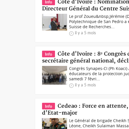
Côte d'Ivoire : Nominatio
Info
Directeur Général du Centre Sui
Le prof Zoueu&nbsp;Jérémie (D
Polytechnique de San Pedro a
Suisse de Recherches...
il y a 5 mois
Côte d'Ivoire : 8ᵉ Congrè
Info
secrétaire général national, décl
Congrès Synapes-CI (Ph Koaci) 
éducateurs de la protection jud
samedi 7 févri...
il y a 5 mois
Cedeao : Force en attente
Info
d'Etat-major
Le Général de brigade Cheikh 
Léone, Cheikh Sulaiman Massaq