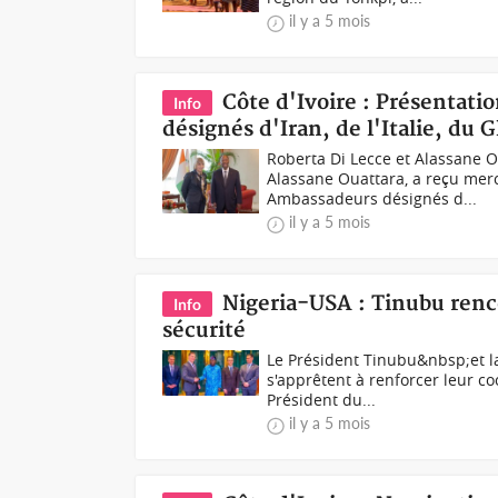
il y a 5 mois
Côte d'Ivoire : Présentat
Info
désignés d'Iran, de l'Italie, du 
Roberta Di Lecce et Alassane O
Alassane Ouattara, a reçu mercr
Ambassadeurs désignés d...
il y a 5 mois
Nigeria-USA : Tinubu ren
Info
sécurité
Le Président Tinubu&nbsp;et la
s'apprêtent à renforcer leur c
Président du...
il y a 5 mois