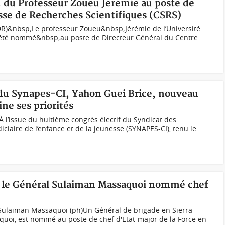
n du Professeur Zoueu Jérémie au poste de
sse de Recherches Scientifiques (CSRS)
R)&nbsp;Le professeur Zoueu&nbsp;Jérémie de l’Université
 été nommé&nbsp;au poste de Directeur Général du Centre
s du Synapes-CI, Yahon Guei Brice, nouveau
ine ses priorités
À l’issue du huitième congrès électif du Syndicat des
iciaire de l’enfance et de la jeunesse (SYNAPES-CI), tenu le
, le Général Sulaiman Massaquoi nommé chef
Sulaiman Massaquoi (ph)Un Général de brigade en Sierra
uoi, est nommé au poste de chef d'Etat-major de la Force en