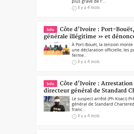
plus grave de l'...
il y a 4 mois
Côte d'Ivoire : Port-Bouët
Info
générale illégitime » et dénonc
À Port-Bouët, la tension monte
une déclaration officielle, les
ferme...
il y a 4 mois
Côte d'Ivoire : Arrestatio
Info
directeur général de Standard C
Le suspect arrêté (Ph Koaci) P
général de Standard Chartered 
franc...
il y a 4 mois