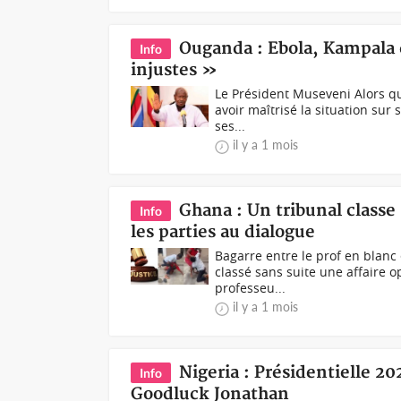
Ouganda : Ebola, Kampala 
Info
injustes »
Le Président Museveni Alors qu
avoir maîtrisé la situation sur 
ses...
il y a 1 mois
Ghana : Un tribunal classe 
Info
les parties au dialogue
Bagarre entre le prof en blanc 
classé sans suite une affaire 
professeu...
il y a 1 mois
Nigeria : Présidentielle 202
Info
Goodluck Jonathan