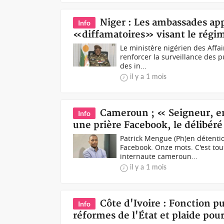
Niger : Les ambassades app
Info
«diffamatoires» visant le régi
Le ministère nigérien des Aff
renforcer la surveillance des p
des in...
il y a 1 mois
Cameroun ; « Seigneur, en
Info
une prière Facebook, le délibéré 
Patrick Mengue (Ph)en détent
Facebook. Onze mots. C'est tout
internaute cameroun...
il y a 1 mois
Côte d'Ivoire : Fonction p
Info
réformes de l'État et plaide pou