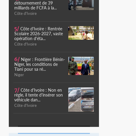
détournement de 39
milliards de FCFA à la...
Côte d'Ivoire
5/
Côte d'Ivoire : Rentrée
Scolaire 2026-2027, vaste
opération d'éta...
Côte d'Ivoire
6/
Niger : Frontière Bénin-
Niger, les conditions de
Tiani pour sa ré...
Niger
7/
Côte d'Ivoire : Non en
règle, il tente d'insérer son
véhicule dan...
Côte d'Ivoire