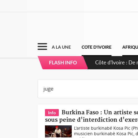
A LA UNE
COTE D'IVOIRE
AFRIQ
Côte d'Ivoire : De 
FLASH INFO
staff technique
Burkina Faso : Un artiste 
Info
sous peine d'interdiction d'exer
L'artiste burkinabé Kosa Pic (P
musicien burkinabè Kosa Pic, d