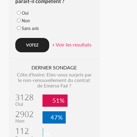
parait-il compétent ?
Oui
Non
Sans avis
+ Voir les resultats
DERNIER SONDAGE
Côte d'Ivoire: Etes-vous surpris par
le non-renouvellement du contrat
de Emerse Faé ?
3128
51%
Oui
2902
47%
Non
112
2%