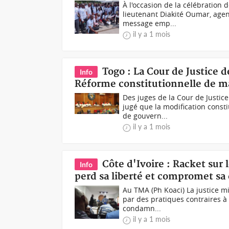
À l'occasion de la célébration d
lieutenant Diakité Oumar, agent
message emp...
il y a 1 mois
Togo : La Cour de Justice 
Info
Réforme constitutionnelle de m
Des juges de la Cour de Justic
jugé que la modification cons
de gouvern...
il y a 1 mois
Côte d'Ivoire : Racket sur
Info
perd sa liberté et compromet sa 
Au TMA (Ph Koaci) La justice mil
par des pratiques contraires à l
condamn...
il y a 1 mois