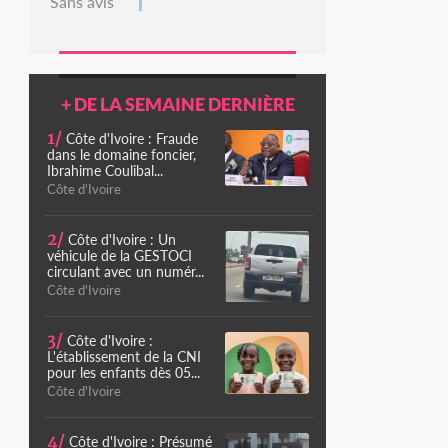
Sans avis
+ DE LA SEMAINE DERNIÈRE
1/
Côte d'Ivoire : Fraude
dans le domaine foncier,
Ibrahime Coulibal...
Côte d'Ivoire
2/
Côte d'Ivoire : Un
véhicule de la GESTOCI
circulant avec un numér...
Côte d'Ivoire
3/
Côte d'Ivoire :
L'établissement de la CNI
pour les enfants dès 05...
Côte d'Ivoire
4/
Côte d'Ivoire : Présumé