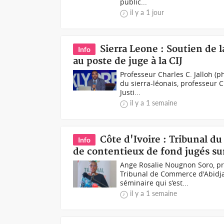
public...
il y a 1 jour
Sierra Leone : Soutien de 
Info
au poste de juge à la CIJ
Professeur Charles C. Jalloh (
du sierra-léonais, professeur C
Justi...
il y a 1 semaine
Côte d'Ivoire : Tribunal d
Info
de contentieux de fond jugés su
Ange Rosalie Nougnon Soro, p
Tribunal de Commerce d'Abidjan
séminaire qui s’est...
il y a 1 semaine