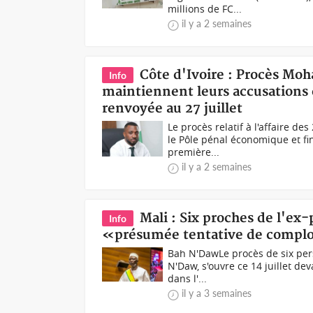
millions de FC...
il y a 2 semaines
Côte d'Ivoire : Procès Moh
Info
maintiennent leurs accusations e
renvoyée au 27 juillet
Le procès relatif à l'affaire d
le Pôle pénal économique et fi
première...
il y a 2 semaines
Mali : Six proches de l'e
Info
«présumée tentative de compl
Bah N'DawLe procès de six pers
N'Daw, s'ouvre ce 14 juillet d
dans l'...
il y a 3 semaines