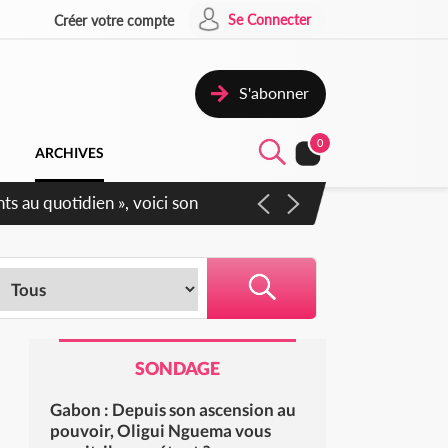
Se Connecter
Créer votre compte
S'abonner
0
ARCHIVES
ts au quotidien », voici son
SONDAGE
Gabon : Depuis son ascension au
pouvoir, Oligui Nguema vous