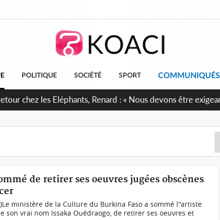
COMMUNIQUÉS
UE
POLITIQUE
SOCIÉTÉ
SPORT
retour chez les Eléphants, Renard : « Nous devons être exigean
sommé de retirer ses oeuvres jugées obscènes
cer
h)Le ministère de la Culture du Burkina Faso a sommé l''artiste
e son vrai nom Issaka Ouédraogo, de retirer ses oeuvres et