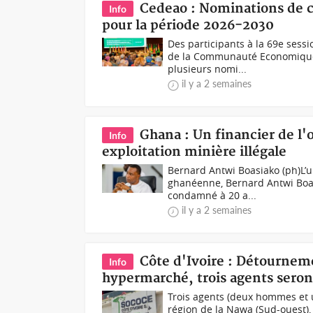
Cedeao : Nominations de c
Info
pour la période 2026-2030
Des participants à la 69e sess
de la Communauté Economique d
plusieurs nomi...
il y a 2 semaines
Ghana : Un financier de l
Info
exploitation minière illégale
Bernard Antwi Boasiako (ph)L’u
ghanéenne, Bernard Antwi Boas
condamné à 20 a...
il y a 2 semaines
Côte d'Ivoire : Détournem
Info
hypermarché, trois agents seron
Trois agents (deux hommes et 
région de la Nawa (Sud-ouest