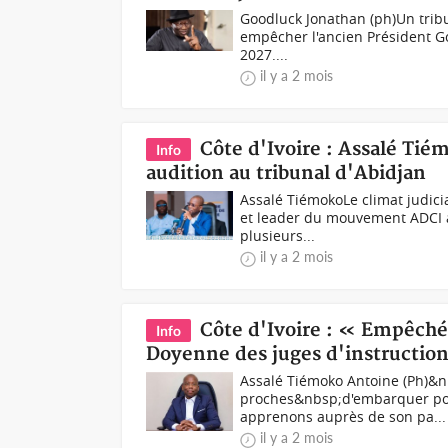
Goodluck Jonathan (ph)Un tribu
empêcher l'ancien Président Go
2027....
il y a 2 mois
Côte d'Ivoire : Assalé Tié
Info
audition au tribunal d'Abidjan
Assalé TiémokoLe climat judicia
et leader du mouvement ADCI a 
plusieurs...
il y a 2 mois
Côte d'Ivoire : « Empêché 
Info
Doyenne des juges d'instructio
Assalé Tiémoko Antoine (Ph)&
proches&nbsp;d'embarquer pour
apprenons auprès de son pa...
il y a 2 mois