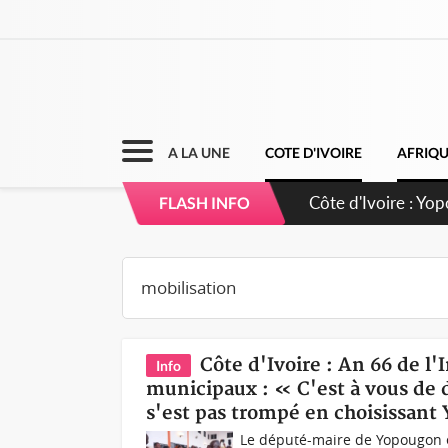
A LA UNE
COTE D'IVOIRE
AFRIQ
Côte d'Ivoire : CH
FLASH INFO
direction sur les
Côte d'Ivoire : An 66 de l
Info
municipaux : « C'est à vous de 
s'est pas trompé en choisissan
Le député-maire de Yopougon e