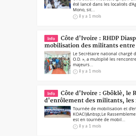
été lancé dans les localités d
Mono, sit...
il y a 1 mois
Côte d'Ivoire : RHDP Diasp
Info
mobilisation des militants entre
Le Secrétaire national chargé d
O.D. », a multiplié les rencon
majeurs...
il y a 1 mois
Côte d'Ivoire : Gbôklè, le
Info
d'enrôlement des militants, les 
Tournée de mobilisation et d’e
KOACI)&nbsp;Le Rassemblement 
est en tournée de mobil...
il y a 1 mois