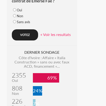
contrat de Emerse Faé ?
Oui
Non
Sans avis
+ Voir les resultats
DERNIER SONDAGE
Côte d'Ivoire : Affaire « Italia
Construction » sans ou avec faux
ACD, financement «...
2355
69%
Oui
808
24%
Non
226
7%