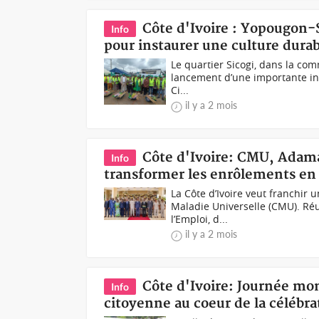
Côte d'Ivoire : Yopougon-
Info
pour instaurer une culture durab
Le quartier Sicogi, dans la co
lancement d’une importante init
Ci...
il y a 2 mois
Côte d'Ivoire: CMU, Adama
Info
transformer les enrôlements en 
La Côte d’Ivoire veut franchir
Maladie Universelle (CMU). Réu
l’Emploi, d...
il y a 2 mois
Côte d'Ivoire: Journée mond
Info
citoyenne au coeur de la célébr