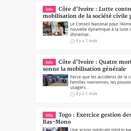
Côte d'Ivoire : Lutte cont
Info
mobilisation de la société civile
Le Conseil National pour l’Ali
nouvelle dynamique à la lutte c
d’orientat...
il y a 1 mois
Côte d'Ivoire : Quatre morts
Info
sonne la mobilisation générale
Parce que les accidents de la 
familles ivoiriennes, les pouvo
usagers...
il y a 1 mois
Togo : Exercice gestion d
Info
Bas-Mono
Une action médicale (ph)Un exe