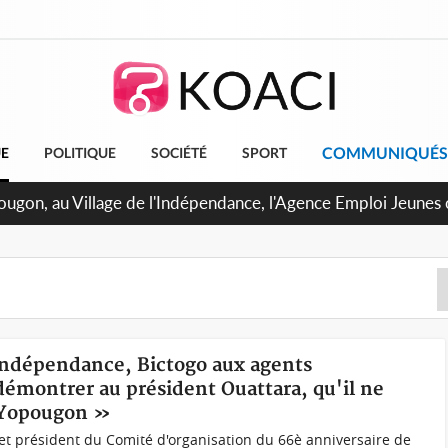
COMMUNIQUÉS
UE
POLITIQUE
SOCIÉTÉ
SPORT
U de Treichville, après la fronde, les agents contractuels obt
 arriérés du SMIG 2023
'Indépendance, Bictogo aux agents
démontrer au président Ouattara, qu'il ne
t Yopougon »
t président du Comité d'organisation du 66è anniversaire de