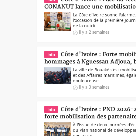
CONANUT lance une mobilisatio
La Côte d'Ivoire sonne l'alar
l'occasion de la première Journ
de la nutrit...
il y a 2 semaines
Côte d'Ivoire : Forte mobil
Info
hommages à Nguessan Adjoua, b
La ville de Bouaké s’est mobil
et des Affaires maritimes, ég
douloureuse...
il y a 3 semaines
Côte d'Ivoire : PND 2026
Info
forte mobilisation des partenaire
À l'issue de deux journées d'é
du Plan national de développem
des parte...