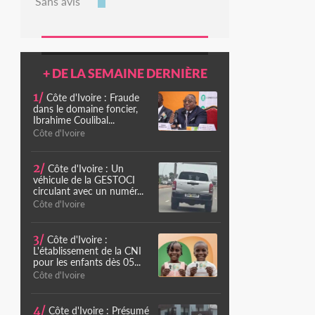
Sans avis
+ DE LA SEMAINE DERNIÈRE
1/
Côte d'Ivoire : Fraude
dans le domaine foncier,
Ibrahime Coulibal...
Côte d'Ivoire
2/
Côte d'Ivoire : Un
véhicule de la GESTOCI
circulant avec un numér...
Côte d'Ivoire
3/
Côte d'Ivoire :
L'établissement de la CNI
pour les enfants dès 05...
Côte d'Ivoire
4/
Côte d'Ivoire : Présumé