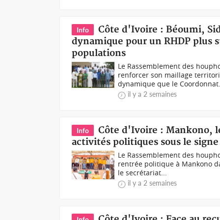
Côte d'Ivoire : Béoumi, S
Info
dynamique pour un RHDP plus str
populations
Le Rassemblement des houphouë
renforcer son maillage territo
dynamique que le Coordonnat.
il y a 2 semaines
Côte d'Ivoire : Mankono, 
Info
activités politiques sous le signe
Le Rassemblement des houphouë
rentrée politique à Mankono d
le secrétariat...
il y a 2 semaines
Côte d'Ivoire : Face au rec
Info