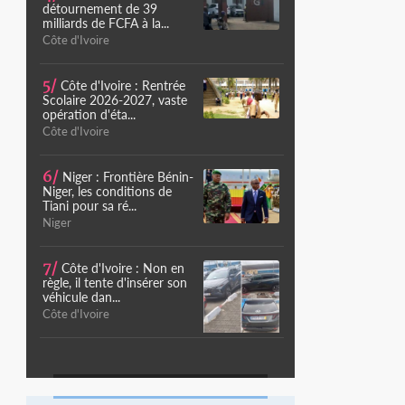
détournement de 39
milliards de FCFA à la...
Côte d'Ivoire
5/
Côte d'Ivoire : Rentrée
Scolaire 2026-2027, vaste
opération d'éta...
Côte d'Ivoire
6/
Niger : Frontière Bénin-
Niger, les conditions de
Tiani pour sa ré...
Niger
7/
Côte d'Ivoire : Non en
règle, il tente d'insérer son
véhicule dan...
Côte d'Ivoire