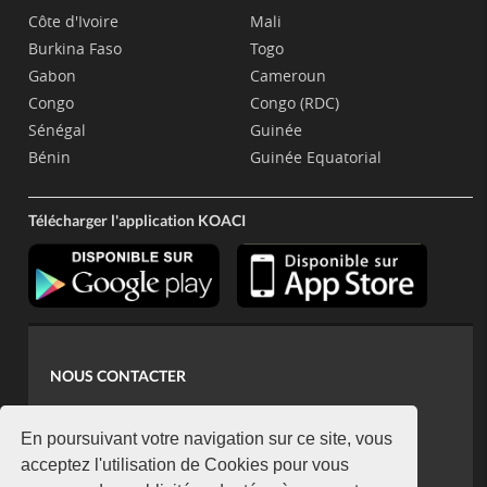
Côte d'Ivoire
Mali
Burkina Faso
Togo
Gabon
Cameroun
Congo
Congo (RDC)
Sénégal
Guinée
Bénin
Guinée Equatorial
Télécharger l'application KOACI
NOUS CONTACTER
contact@koaci.com
koaci@yahoo.fr
En poursuivant votre navigation sur ce site, vous
+225 07 08 85 52 93
acceptez l'utilisation de Cookies pour vous