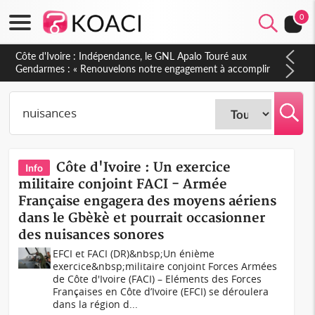
0
Côte d'Ivoire : Indépendance, le GNL Apalo Touré aux
Gendarmes : « Renouvelons notre engagement à accomplir
notre mission avec honneur, discipline, loyauté et
dévouement »
Côte d'Ivoire : Un exercice
Info
militaire conjoint FACI - Armée
Française engagera des moyens aériens
dans le Gbèkè et pourrait occasionner
des nuisances sonores
EFCI et FACI (DR)&nbsp;Un énième
exercice&nbsp;militaire conjoint Forces Armées
de Côte d'Ivoire (FACI) – Eléments des Forces
Françaises en Côte d’Ivoire (EFCI) se déroulera
dans la région d...