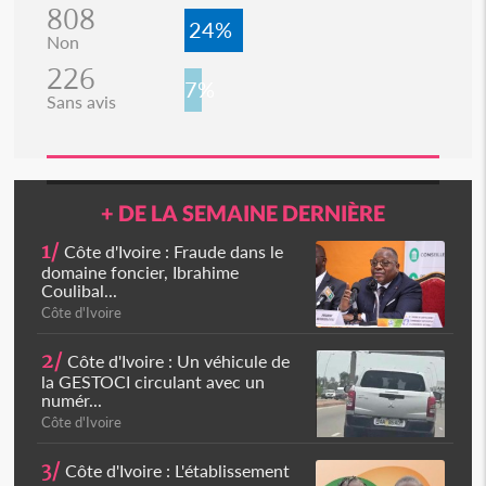
808
24%
Non
226
7%
Sans avis
+ DE LA SEMAINE DERNIÈRE
1/
Côte d'Ivoire : Fraude dans le
domaine foncier, Ibrahime
Coulibal...
Côte d'Ivoire
2/
Côte d'Ivoire : Un véhicule de
la GESTOCI circulant avec un
numér...
Côte d'Ivoire
3/
Côte d'Ivoire : L'établissement