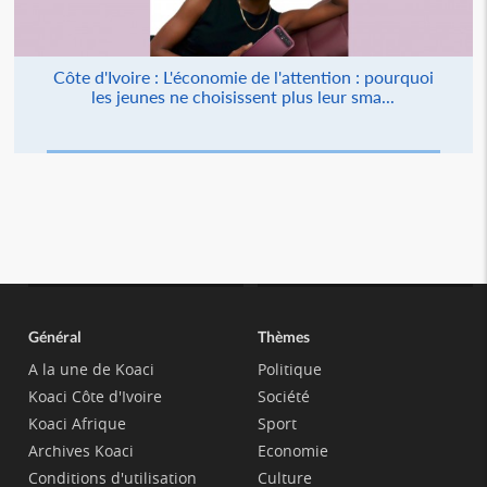
Côte d'Ivoire : L'économie de l'attention : pourquoi
les jeunes ne choisissent plus leur sma...
Général
Thèmes
A la une de Koaci
Politique
Koaci Côte d'Ivoire
Société
Koaci Afrique
Sport
Archives Koaci
Economie
Conditions d'utilisation
Culture