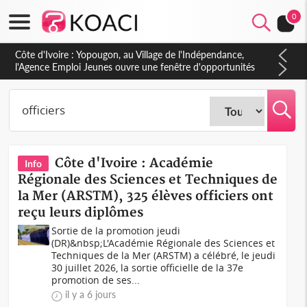
0
Côte d'Ivoire : CHU de Treichville, après la fronde, les agents
contractuels obtiennent un accord avec la direction sur les
arriérés du SMIG 2023
Côte d'Ivoire : Académie
Info
Régionale des Sciences et Techniques de
la Mer (ARSTM), 325 élèves officiers ont
reçu leurs diplômes
Sortie de la promotion jeudi
(DR)&nbsp;L'Académie Régionale des Sciences et
Techniques de la Mer (ARSTM) a célébré, le jeudi
30 juillet 2026, la sortie officielle de la 37e
promotion de ses...
il y a 6 jours