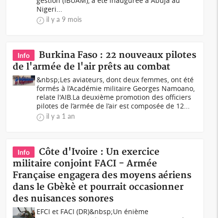
gestion (IBUAM), a été inaugurée à Abuja au
Nigeri...
il y a 9 mois
Burkina Faso : 22 nouveaux pilotes
Info
de l'armée de l'air prêts au combat
&nbsp;Les aviateurs, dont deux femmes, ont été
formés à l’Académie militaire Georges Namoano,
relate l'AIB.La deuxième promotion des officiers
pilotes de l’armée de l’air est composée de 12...
il y a 1 an
Côte d'Ivoire : Un exercice
Info
militaire conjoint FACI - Armée
Française engagera des moyens aériens
dans le Gbèkè et pourrait occasionner
des nuisances sonores
EFCI et FACI (DR)&nbsp;Un énième