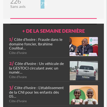
226
7%
Sans avis
+ DE LA SEMAINE DERNIÈRE
1/
Côte d'Ivoire : Fraude dans le
domaine foncier, Ibrahime
Coulibal...
Côte d'Ivoire
2/
Côte d'Ivoire : Un véhicule de
la GESTOCI circulant avec un
numér...
Côte d'Ivoire
3/
Côte d'Ivoire : L'établissement
de la CNI pour les enfants dès
05...
Côte d'Ivoire