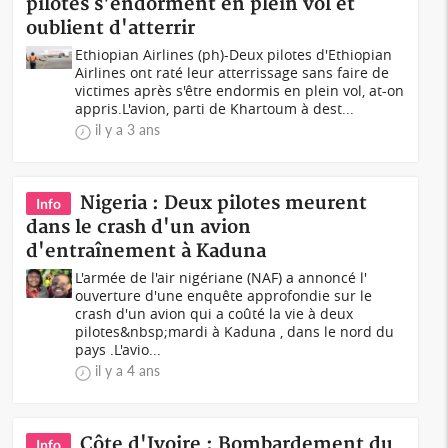
pilotes s'endorment en plein vol et
oublient d'atterrir
Ethiopian Airlines (ph)-Deux pilotes d'Ethiopian
Airlines ont raté leur atterrissage sans faire de
victimes après s'être endormis en plein vol, at-on
appris.L'avion, parti de Khartoum à dest...
il y a 3 ans
Nigeria : Deux pilotes meurent
Info
dans le crash d'un avion
d'entraînement à Kaduna
L'armée de l'air nigériane (NAF) a annoncé l'
ouverture d'une enquête approfondie sur le
crash d'un avion qui a coûté la vie à deux
pilotes&nbsp;mardi à Kaduna , dans le nord du
pays .L'avio...
il y a 4 ans
Côte d'Ivoire : Bombardement du
Info