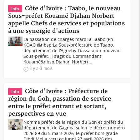
Côte d'Ivoire : Taabo, le nouveau
Info
Sous-préfet Kouamé Djahan Norbert
appelle Chefs de services et populations
à une synergie d'actions
La passation de charges mardi à Taabo (Ph
KOACI)&nbsp;La Sous-préfecture de Taabo,
département de l'Agneby-Tiassa a un nouveau
Sous-préfet. Il s'agit du Commandant
Kouamé&nbsp;Djahan Norbert...
il y a 3 mois
Côte d'Ivoire : Préfecture de
Info
région du Goh, passation de service
entre le préfet entrant et sortant,
perspectives en vue
Nommé préfet de la région du Gôh et préfet du
département de Gagnoa selon le décret numéro
2026-89 du 5 mars 2026, le préfet hors grade
Djèdj Mel a reçu ce lundi 27 avril 2026 des