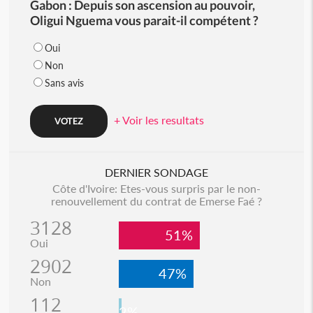
Gabon : Depuis son ascension au pouvoir,
Oligui Nguema vous parait-il compétent ?
Oui
Non
Sans avis
+ Voir les resultats
DERNIER SONDAGE
Côte d'Ivoire: Etes-vous surpris par le non-
renouvellement du contrat de Emerse Faé ?
3128
51%
Oui
2902
47%
Non
112
2%