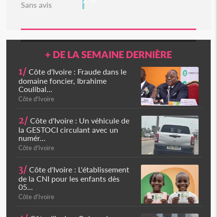
Sans avis
+ DE LA SEMAINE DERNIÈRE
1/
Côte d'Ivoire : Fraude dans le
domaine foncier, Ibrahime
Coulibal...
Côte d'Ivoire
2/
Côte d'Ivoire : Un véhicule de
la GESTOCI circulant avec un
numér...
Côte d'Ivoire
3/
Côte d'Ivoire : L'établissement
de la CNI pour les enfants dès
05...
Côte d'Ivoire