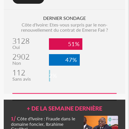
DERNIER SONDAGE
Côte d'Ivoire: Etes-vous surpris par le non-
renouvellement du contrat de Emerse Faé ?
3128
51%
Oui
2902
47%
Non
112
2%
Sans avis
+ DE LA SEMAINE DERNIÈRE
1/
Côte d'Ivoire : Fraude dans le
domaine foncier, Ibrahime
Coulibal...