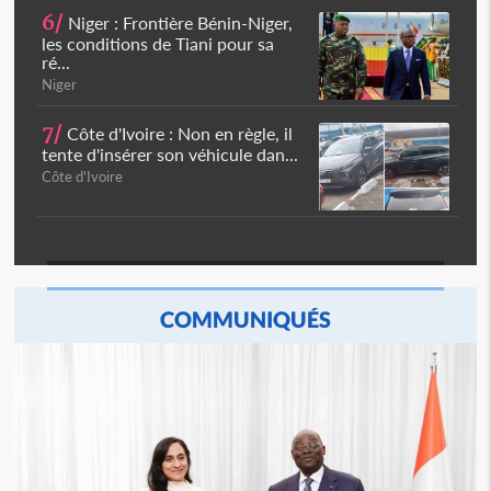
6/
Niger : Frontière Bénin-Niger,
les conditions de Tiani pour sa
ré...
Niger
7/
Côte d'Ivoire : Non en règle, il
tente d'insérer son véhicule dan...
Côte d'Ivoire
COMMUNIQUÉS