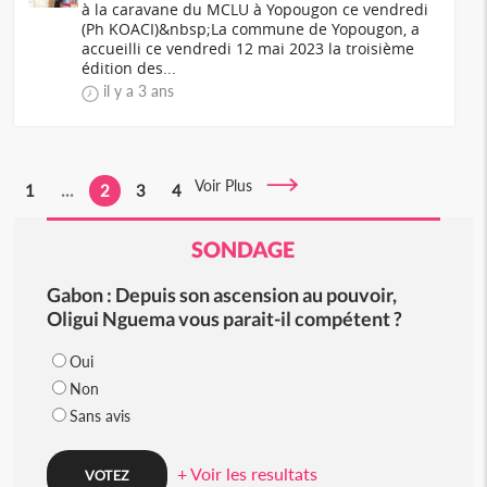
à la caravane du MCLU à Yopougon ce vendredi
(Ph KOACI)&nbsp;La commune de Yopougon, a
accueilli ce vendredi 12 mai 2023 la troisième
édition des...
il y a 3 ans
Voir Plus
1
...
2
3
4
SONDAGE
Gabon : Depuis son ascension au pouvoir,
Oligui Nguema vous parait-il compétent ?
Oui
Non
Sans avis
+ Voir les resultats