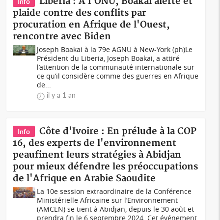
Liberia : A l'ONU, Boakai alerte et
Info
plaide contre des conflits par
procuration en Afrique de l'Ouest,
rencontre avec Biden
Joseph Boakai à la 79e AGNU à New-York (ph)Le
Président du Liberia, Joseph Boakai, a attiré
l’attention de la communauté internationale sur
ce qu’il considère comme des guerres en Afrique
de...
il y a 1 an
Côte d'Ivoire : En prélude à la COP
Info
16, des experts de l'environnement
peaufinent leurs stratégies à Abidjan
pour mieux défendre les préoccupations
de l'Afrique en Arabie Saoudite
La 10e session extraordinaire de la Conférence
Ministérielle Africaine sur l’Environnement
(AMCEN) se tient à Abidjan, depuis le 30 août et
prendra fin le 6 septembre 2024. Cet événement