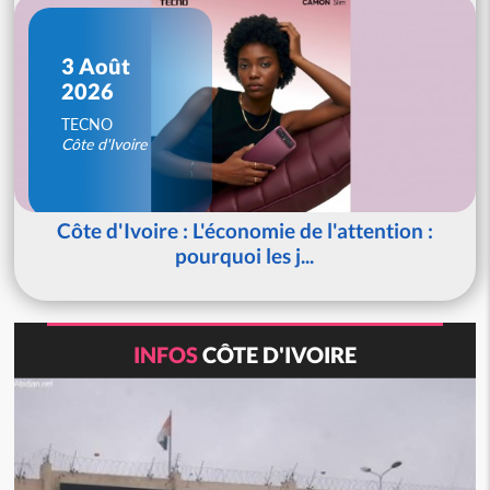
3 Août
2026
TECNO
Côte d'Ivoire
Côte d'Ivoire : L'économie de l'attention :
pourquoi les j...
INFOS
CÔTE D'IVOIRE