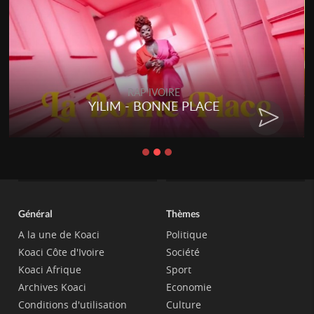
RAP IVOIRE
PLACE
RENARD BARAKISSA - 
CHAT
Général
Thèmes
A la une de Koaci
Politique
Koaci Côte d'Ivoire
Société
Koaci Afrique
Sport
Archives Koaci
Economie
Conditions d'utilisation
Culture