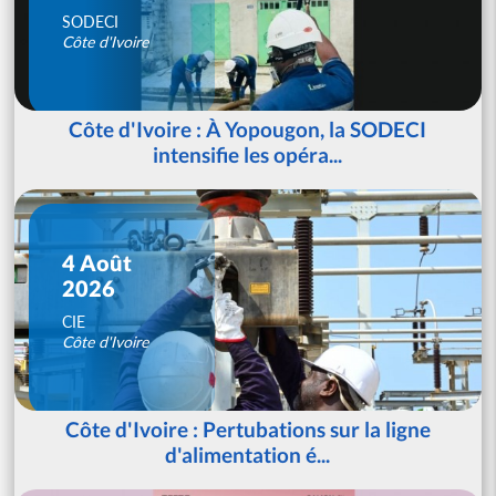
SODECI
Côte d'Ivoire
Côte d'Ivoire : À Yopougon, la SODECI
intensifie les opéra...
4 Août
2026
CIE
Côte d'Ivoire
Côte d'Ivoire : Pertubations sur la ligne
d'alimentation é...