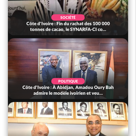
SOCIÉTÉ
e d'Ivoire : Fin du rachat des 100 000
Côte d'Ivoire 
onnes de cacao, le SYNARFA-CI co...
mutue
POLITIQUE
d'Ivoire : À Abidjan, Amadou Oury Bah
Côte d'Ivoire 
admire le modèle ivoirien et veu...
(Mé) 