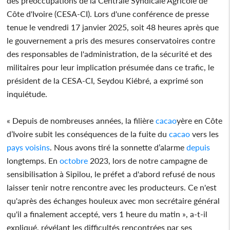
des préoccupations de la Centrale Syndicale Agricole de
Côte d'Ivoire (CESA-CI). Lors d'une conférence de presse
tenue le vendredi 17 janvier 2025, soit 48 heures après que
le gouvernement a pris des mesures conservatoires contre
des responsables de l'administration, de la sécurité et des
militaires pour leur implication présumée dans ce trafic, le
président de la CESA-CI, Seydou Kiébré, a exprimé son
inquiétude.
« Depuis de nombreuses années, la filière
cacao
yère en Côte
d’Ivoire subit les conséquences de la fuite du
cacao
vers les
pays
voisins
. Nous avons tiré la sonnette d’alarme
depuis
longtemps. En
octobre
2023, lors de notre campagne de
sensibilisation à Sipilou, le préfet a d'abord refusé de nous
laisser tenir notre rencontre avec les producteurs. Ce n'est
qu'après des échanges houleux avec mon secrétaire général
qu'il a finalement accepté, vers 1 heure du matin », a-t-il
expliqué, révélant les difficultés rencontrées par ses