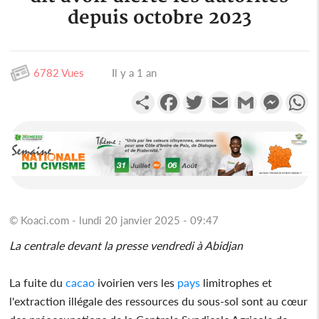
depuis octobre 2023
6782 Vues
Il y a 1 an
Partager
Facebook
Twitter
Email
Gmail
Messen
W
© Koaci.com - lundi 20 janvier 2025 - 09:47
La centrale devant la presse vendredi à Abidjan
La fuite du
cacao
ivoirien vers les
pays
limitrophes et
l'extraction illégale des ressources du sous-sol sont au cœur