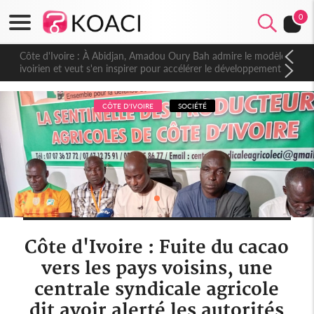
0
Côte d'Ivoire : À Abidjan, Amadou Oury Bah admire le modèle
ivoirien et veut s'en inspirer pour accélérer le développement
de la Guinée
CÔTE D'IVOIRE
SOCIÉTÉ
Côte d'Ivoire : Fuite du cacao
vers les pays voisins, une
centrale syndicale agricole
dit avoir alerté les autorités