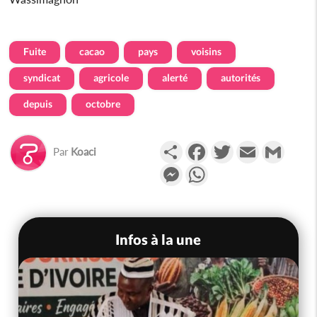
Fuite
cacao
pays
voisins
syndicat
agricole
alerté
autorités
depuis
octobre
Partager
Facebook
Twitter
Email
Gmail
Par
Koaci
Messenger
WhatsApp
Infos à la une