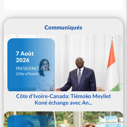
Communiqués
7 Août
2026
PRESIDENCE CI
Côte d'Ivoire
Côte d'Ivoire-Canada: Tiémoko Meyliet
Koné échange avec An...