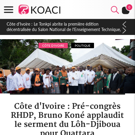
0
Côte d'Ivoire : PPA-CI, Gbagbo délègue une partie de ses
prérogatives de président à 05 cadres, vers sa retraite
politique ?
CÔTE D'IVOIRE
POLITIQUE
Côte d'Ivoire : Pré-congrès
RHDP, Bruno Koné applaudit
le serment du Lôh-Djiboua
pour Ouattara