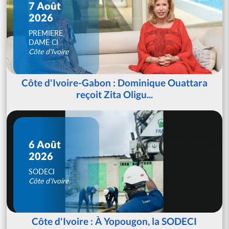
7 Août
2026
PREMIERE
DAME CI
Côte d'Ivoire
Côte d'Ivoire-Gabon : Dominique Ouattara
reçoit Zita Oligu...
6 Août
2026
SODECI
Côte d'Ivoire
Côte d'Ivoire : À Yopougon, la SODECI