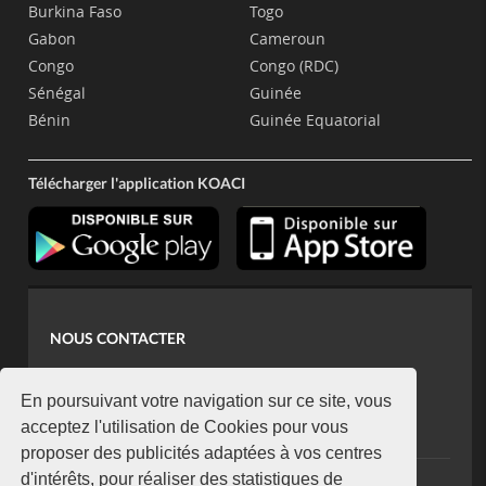
Burkina Faso
Togo
Gabon
Cameroun
Congo
Congo (RDC)
Sénégal
Guinée
Bénin
Guinée Equatorial
Télécharger l'application KOACI
NOUS CONTACTER
contact@koaci.com
koaci@yahoo.fr
En poursuivant votre navigation sur ce site, vous
+225 07 08 85 52 93
acceptez l'utilisation de Cookies pour vous
proposer des publicités adaptées à vos centres
d'intérêts, pour réaliser des statistiques de