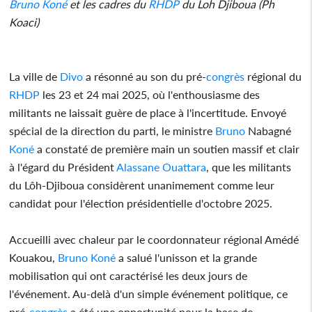
Bruno
Koné
et les cadres du
RHDP
du Loh Djiboua (Ph
Koaci)
La ville de
Divo
a résonné au son du pré-
congrès
régional du
RHDP
les 23 et 24 mai 2025, où l'enthousiasme des
militants ne laissait guère de place à l'incertitude. Envoyé
spécial de la direction du parti, le ministre
Bruno
Nabagné
Koné
a constaté de première main un soutien massif et clair
à l'égard du Président
Alassane
Ouattara
, que les militants
du Lôh-Djiboua considèrent unanimement comme leur
candidat pour l'élection présidentielle d'octobre 2025.
Accueilli avec chaleur par le coordonnateur régional Amédé
Kouakou,
Bruno
Koné
a salué l'unisson et la grande
mobilisation qui ont caractérisé les deux jours de
l'événement. Au-delà d'un simple événement politique, ce
pré-
congrès
a été une opportunité pour la base de