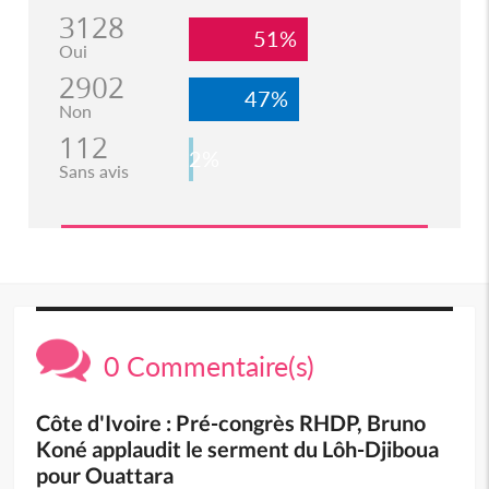
3128
51%
Oui
2902
47%
Non
112
2%
Sans avis
0 Commentaire(s)
Côte d'Ivoire : Pré-congrès RHDP, Bruno
Koné applaudit le serment du Lôh-Djiboua
pour Ouattara