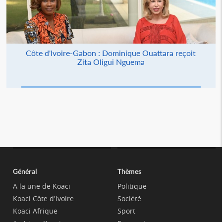
Côte d'Ivoire-Gabon : Dominique Ouattara reçoit
Zita Oligui Nguema
Général
Thèmes
A la une de Koaci
Politique
Koaci Côte d'Ivoire
Société
Koaci Afrique
Sport