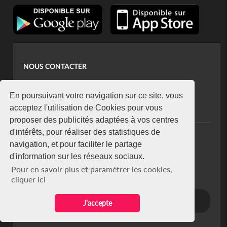
NOUS CONTACTER
contact@koaci.com
koaci@yahoo.fr
En poursuivant votre navigation sur ce site, vous
+225 07 08 85 52 93
acceptez l'utilisation de Cookies pour vous
proposer des publicités adaptées à vos centres
d'intérêts, pour réaliser des statistiques de
NEWSLETTER
navigation, et pour faciliter le partage
Restez connecté via notre newsletter
d'information sur les réseaux sociaux.
S'abonner
Pour en savoir plus et paramétrer les cookies,
Se désabonner
cliquer ici
J'accepte