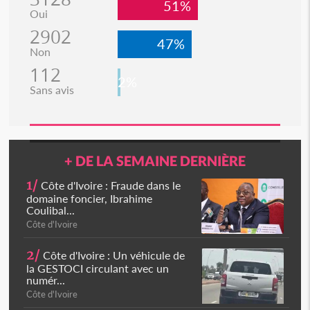
51%
Oui
2902
47%
Non
112
2%
Sans avis
+ DE LA SEMAINE DERNIÈRE
1/
Côte d'Ivoire : Fraude dans le
domaine foncier, Ibrahime
Coulibal...
Côte d'Ivoire
2/
Côte d'Ivoire : Un véhicule de
la GESTOCI circulant avec un
numér...
Côte d'Ivoire