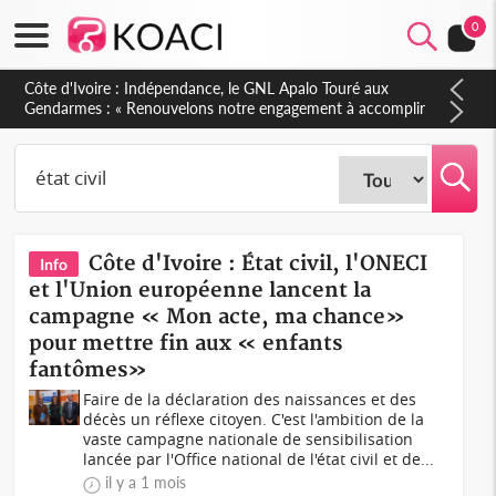
0
Côte d'Ivoire : Indépendance, le GNL Apalo Touré aux
Gendarmes : « Renouvelons notre engagement à accomplir
notre mission avec honneur, discipline, loyauté et
dévouement »
Côte d'Ivoire : État civil, l'ONECI
Info
et l'Union européenne lancent la
campagne « Mon acte, ma chance»
pour mettre fin aux « enfants
fantômes»
Faire de la déclaration des naissances et des
décès un réflexe citoyen. C'est l'ambition de la
vaste campagne nationale de sensibilisation
lancée par l'Office national de l'état civil et de...
il y a 1 mois