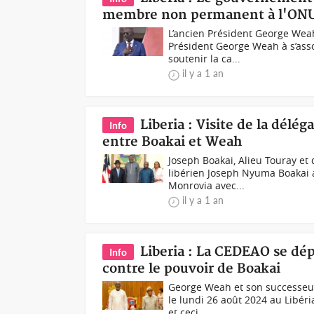
membre non permanent à l'ON
L’ancien Président George Weah 
Président George Weah à s’asso
soutenir la ca...
il y a 1 an
Liberia : Visite de la dél
Info
entre Boakai et Weah
Joseph Boakai, Alieu Touray et
libérien Joseph Nyuma Boakai a
Monrovia avec...
il y a 1 an
Liberia : La CEDEAO se dé
Info
contre le pouvoir de Boakai
George Weah et son successeur
le lundi 26 août 2024 au Libéri
et ceci...