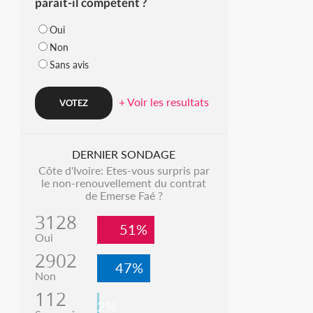
parait-il compétent ?
Oui
Non
Sans avis
+ Voir les resultats
DERNIER SONDAGE
Côte d'Ivoire: Etes-vous surpris par
le non-renouvellement du contrat
de Emerse Faé ?
3128
51%
Oui
2902
47%
Non
112
2%