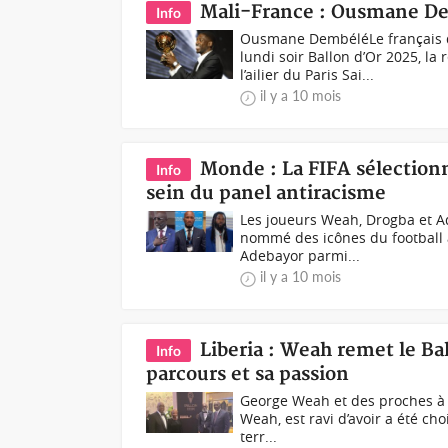
Mali-France : Ousmane De
Info
Ousmane DembéléLe français 
lundi soir Ballon d’Or 2025, l
l’ailier du Paris Sai...
il y a 10 mois
Monde : La FIFA sélection
Info
sein du panel antiracisme
Les joueurs Weah, Drogba et Ad
nommé des icônes du football
Adebayor parmi...
il y a 10 mois
Liberia : Weah remet le Bal
Info
parcours et sa passion
George Weah et des proches à l
Weah, est ravi d’avoir a été ch
terr...