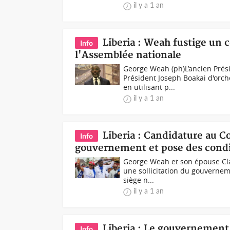
il y a 1 an
Liberia : Weah fustige un 
Info
l'Assemblée nationale
George Weah (ph)L’ancien Prés
Président Joseph Boakai d'orch
en utilisant p...
il y a 1 an
Liberia : Candidature au C
Info
gouvernement et pose des condi
George Weah et son épouse Cla
une sollicitation du gouverneme
siège n...
il y a 1 an
Liberia : Le gouvernement
Info