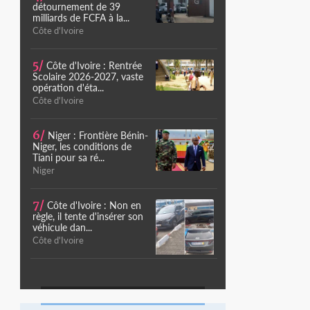
détournement de 39
milliards de FCFA à la...
Côte d'Ivoire
5/
Côte d'Ivoire : Rentrée
Scolaire 2026-2027, vaste
opération d'éta...
Côte d'Ivoire
6/
Niger : Frontière Bénin-
Niger, les conditions de
Tiani pour sa ré...
Niger
7/
Côte d'Ivoire : Non en
règle, il tente d'insérer son
véhicule dan...
Côte d'Ivoire