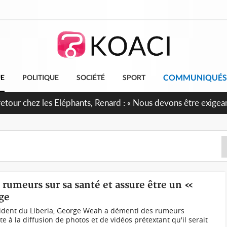
COMMUNIQUÉS
UE
POLITIQUE
SOCIÉTÉ
SPORT
6e anniversaire de l'Indépendance, les Forces de Défense et de 
firment leur engagement envers la Nation
 rumeurs sur sa santé et assure être un «
ge
ident du Liberia, George Weah a démenti des rumeurs
te à la diffusion de photos et de vidéos prétextant qu'il serait