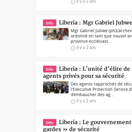
il y a 2 ans
Liberia : Mgr Gabriel Jub
Info
Mgr Gabriel Jubwe (ph)L’archev
ordonné en tant que nouvel arc
province ecclésiast...
il y a 2 ans
Liberia : L'unité d'élite d
Info
agents privés pour sa sécurité
Des agents rapprochés de sécuri
l'Executive Protection Service
d’embaucher des ag...
il y a 2 ans
Liberia : Le gouvernement 
Info
gardes » de sécurité