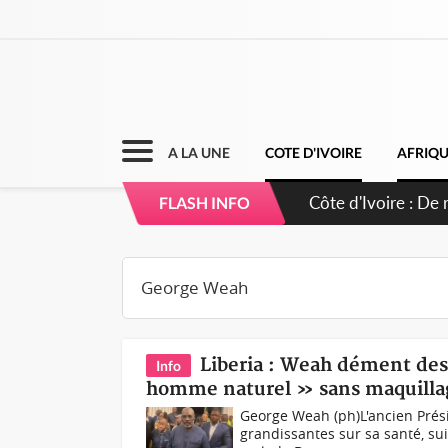
A LA UNE
COTE D'IVOIRE
AFRIQ
Côte d'Ivoire : 6
FLASH INFO
puissance et réaf
Liberia : Weah dément des
Info
homme naturel » sans maquilla
George Weah (ph)L'ancien Prés
grandissantes sur sa santé, sui