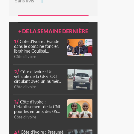
Sans avis
+ DE LA SEMAINE DERNIÈRE
1/
Côte d'Ivoire : Fraude
dans le domaine foncier,
Ibrahime Coulibal...
Côte d'Ivoire
2/
Côte d'Ivoire : Un
véhicule de la GESTOCI
circulant avec un numér...
Côte d'Ivoire
3/
Côte d'Ivoire :
L'établissement de la CNI
pour les enfants dès 05...
Côte d'Ivoire
4/
Côte d'Ivoire : Présumé