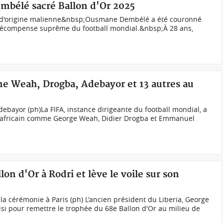
mbélé sacré Ballon d'Or 2025
d'origine malienne&nbsp;Ousmane Dembélé a été couronné
a récompense suprême du football mondial.&nbsp;À 28 ans,
ne Weah, Drogba, Adebayor et 13 autres au
ebayor (ph)La FIFA, instance dirigeante du football mondial, a
 africain comme George Weah, Didier Drogba et Emmanuel
lon d'Or à Rodri et lève le voile sur son
a cérémonie à Paris (ph) L'ancien président du Liberia, George
oisi pour remettre le trophée du 68e Ballon d'Or au milieu de