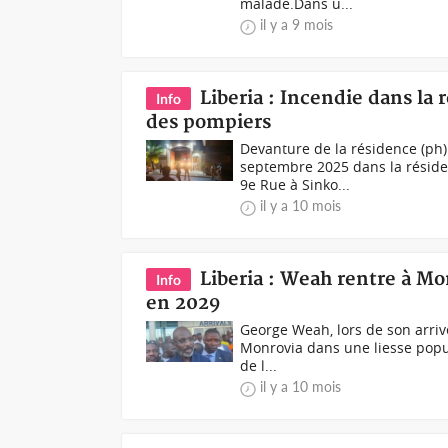
malade.Dans u...
il y a 9 mois
Liberia : Incendie dans la
Info
des pompiers
Devanture de la résidence (ph)
septembre 2025 dans la résiden
9e Rue à Sinko...
il y a 10 mois
Liberia : Weah rentre à Mo
Info
en 2029
George Weah, lors de son arriv
Monrovia dans une liesse popula
de l...
il y a 10 mois