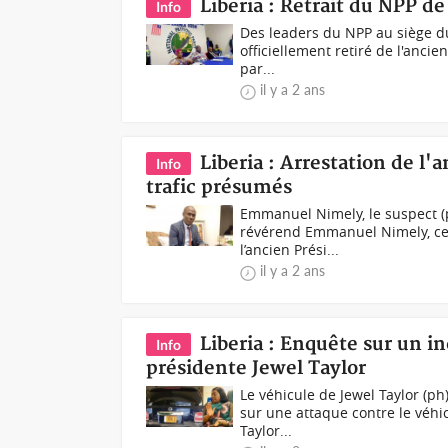
Liberia : Retrait du NPP d
Info
Des leaders du NPP au siège du 
officiellement retiré de l'anc
par...
il y a 2 ans
Liberia : Arrestation de l'
Info
trafic présumés
Emmanuel Nimely, le suspect (ph
révérend Emmanuel Nimely, celu
l’ancien Prési...
il y a 2 ans
Liberia : Enquête sur un i
Info
présidente Jewel Taylor
Le véhicule de Jewel Taylor (ph
sur une attaque contre le véh
Taylor...