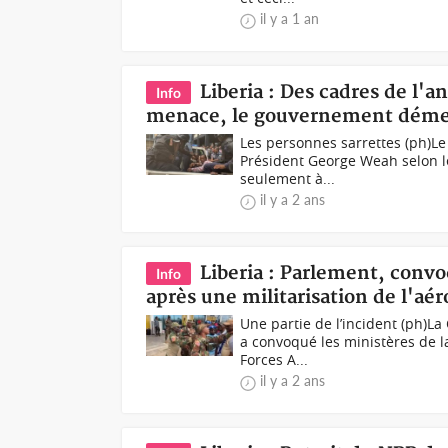
il y a 1 an
Liberia : Des cadres de l'
Info
menace, le gouvernement dém
Les personnes sarrettes (ph)Le
Président George Weah selon l
seulement à...
il y a 2 ans
Liberia : Parlement, convo
Info
après une militarisation de l'aé
Une partie de l’incident (ph)L
a convoqué les ministères de la
Forces A...
il y a 2 ans