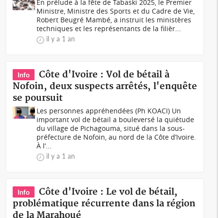
En prélude à la fête de Tabaski 2025, le Premier
Ministre, Ministre des Sports et du Cadre de Vie,
Robert Beugré Mambé, a instruit les ministères
techniques et les représentants de la filièr...
il y a 1 an
Côte d'Ivoire : Vol de bétail à
Info
Nofoin, deux suspects arrêtés, l'enquête
se poursuit
Les personnes appréhendées (Ph KOACI) Un
important vol de bétail a bouleversé la quiétude
du village de Pichagouma, situé dans la sous-
préfecture de Nofoin, au nord de la Côte d’Ivoire.
À l’...
il y a 1 an
Côte d'Ivoire : Le vol de bétail,
Info
problématique récurrente dans la région
de la Marahoué