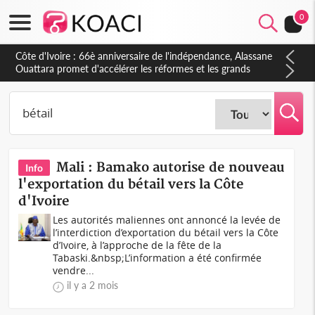
0
Côte d'Ivoire : À Abidjan, Amadou Oury Bah admire le modèle
ivoirien et veut s'en inspirer pour accélérer le développement
de la Guinée
Mali : Bamako autorise de nouveau
Info
l'exportation du bétail vers la Côte
d'Ivoire
Les autorités maliennes ont annoncé la levée de
l’interdiction d’exportation du bétail vers la Côte
d’Ivoire, à l’approche de la fête de la
Tabaski.&nbsp;L’information a été confirmée
vendre...
il y a 2 mois