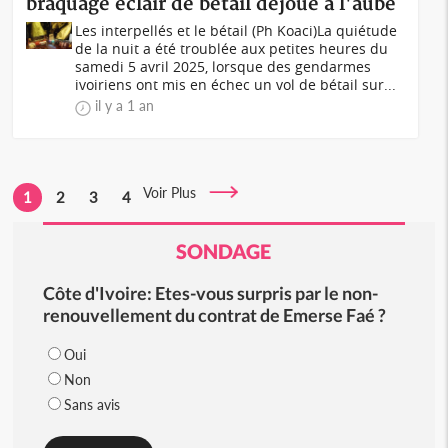
braquage éclair de bétail déjoué à l'aube
Les interpellés et le bétail (Ph Koaci)La quiétude
de la nuit a été troublée aux petites heures du
samedi 5 avril 2025, lorsque des gendarmes
ivoiriens ont mis en échec un vol de bétail sur...
il y a 1 an
Voir Plus
1
2
3
4
SONDAGE
Côte d'Ivoire: Etes-vous surpris par le non-
renouvellement du contrat de Emerse Faé ?
Oui
Non
Sans avis