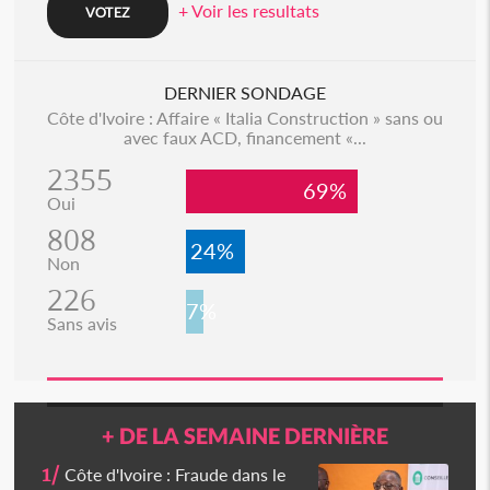
+ Voir les resultats
DERNIER SONDAGE
Côte d'Ivoire : Affaire « Italia Construction » sans ou
avec faux ACD, financement «...
2355
69%
Oui
808
24%
Non
226
7%
Sans avis
+ DE LA SEMAINE DERNIÈRE
1/
Côte d'Ivoire : Fraude dans le