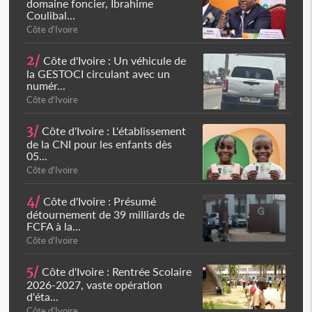
domaine foncier, Ibrahime
Coulibal...
Côte d'Ivoire
2/
Côte d'Ivoire : Un véhicule de
la GESTOCI circulant avec un
numér...
Côte d'Ivoire
3/
Côte d'Ivoire : L'établissement
de la CNI pour les enfants dès
05...
Côte d'Ivoire
4/
Côte d'Ivoire : Présumé
détournement de 39 milliards de
FCFA à la...
Côte d'Ivoire
5/
Côte d'Ivoire : Rentrée Scolaire
2026-2027, vaste opération
d'éta...
Côte d'Ivoire