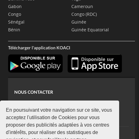
Gabon
Cameroun
Congo
Congo (RDC)
Sénégal
Guinée
Bénin
Guinée Equatorial
Télécharger l'application KOACI
NOUS CONTACTER
contact@koaci.com
koaci@yahoo.fr
En poursuivant votre navigation sur ce site, vous
+225 07 08 85 52 93
acceptez l'utilisation de Cookies pour vous
proposer des publicités adaptées à vos centres
d'intérêts, pour réaliser des statistiques de
NEWSLETTER