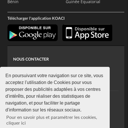
Bénin
Guinée Equatorial
Télécharger l'application KOACI
NOUS CONTACTER
contact@koaci.com
koaci@yahoo.fr
En poursuivant votre navigation sur ce site, vous
+225 07 08 85 52 93
acceptez l'utilisation de Cookies pour vous
proposer des publicités adaptées à vos centres
d'intérêts, pour réaliser des statistiques de
NEWSLETTER
navigation, et pour faciliter le partage
Restez connecté via notre newsletter
d'information sur les réseaux sociaux.
S'abonner
Pour en savoir plus et paramétrer les cookies,
Se désabonner
cliquer ici