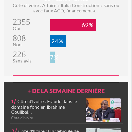
Côte d'Ivoire : Affaire « Italia Construction » sans ou
avec faux ACD, financement «...
2355
69%
Oui
808
24%
Non
226
7%
Sans avis
+ DE LA SEMAINE DERNIÈRE
1/
Côte d'Ivoire : Fraude dans le
domaine foncier, Ibrahime
Coulibal...
Côte d'Ivoire
2/
Côte d'Ivoire : Un véhicule de