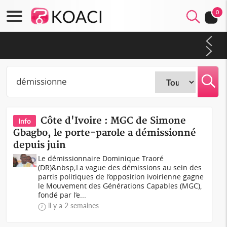
0
Cameroun : 5 combattants séparatistes neutralisés, le Mindef
dément les rumeurs d'exactions des civils
Côte d'Ivoire : MGC de Simone
Info
Gbagbo, le porte-parole a démissionné
depuis juin
Le démissionnaire Dominique Traoré
(DR)&nbsp;La vague des démissions au sein des
partis politiques de l’opposition ivoirienne gagne
le Mouvement des Générations Capables (MGC),
fondé par l’e...
il y a 2 semaines