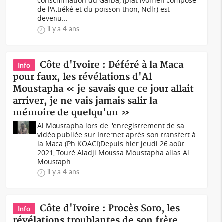
consommation du Garba, (plat ivoirien composé
de l'Attiéké et du poisson thon, Ndlr) est
devenu...
il y a 4 ans
Côte d'Ivoire : Déféré à la Maca
Info
pour faux, les révélations d'Al
Moustapha « je savais que ce jour allait
arriver, je ne vais jamais salir la
mémoire de quelqu'un »
Al Moustapha lors de l'enregistrement de sa
vidéo publiée sur Internet après son transfert à
la Maca (Ph KOACI)Depuis hier jeudi 26 août
2021, Touré Aladji Moussa Moustapha alias Al
Moustaph...
il y a 4 ans
Côte d'Ivoire : Procès Soro, les
Info
révélations troublantes de son frère