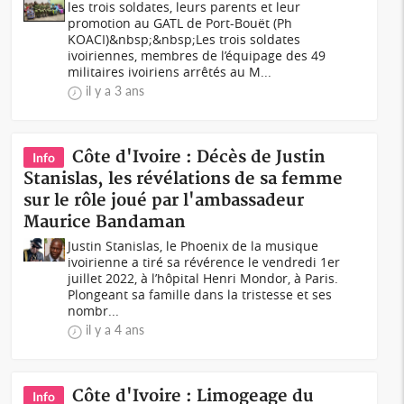
les trois soldates, leurs parents et leur
promotion au GATL de Port-Bouët (Ph
KOACI)&nbsp;&nbsp;Les trois soldates
ivoiriennes, membres de l’équipage des 49
militaires ivoiriens arrêtés au M...
il y a 3 ans
Côte d'Ivoire : Décès de Justin
Info
Stanislas, les révélations de sa femme
sur le rôle joué par l'ambassadeur
Maurice Bandaman
Justin Stanislas, le Phoenix de la musique
ivoirienne a tiré sa révérence le vendredi 1er
juillet 2022, à l’hôpital Henri Mondor, à Paris.
Plongeant sa famille dans la tristesse et ses
nombr...
il y a 4 ans
Côte d'Ivoire : Limogeage du
Info