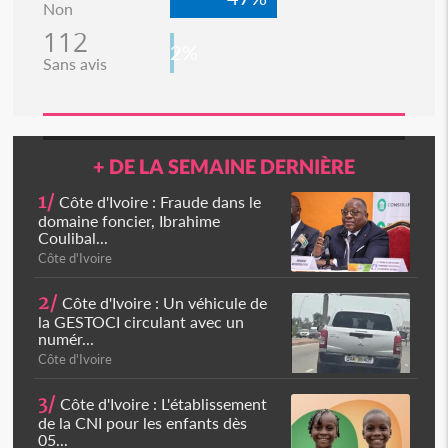
Non
112
2%
Sans avis
+ DE LA SEMAINE DERNIÈRE
1/
Côte d'Ivoire : Fraude dans le
domaine foncier, Ibrahime
Coulibal...
Côte d'Ivoire
2/
Côte d'Ivoire : Un véhicule de
la GESTOCI circulant avec un
numér...
Côte d'Ivoire
3/
Côte d'Ivoire : L'établissement
de la CNI pour les enfants dès
05...