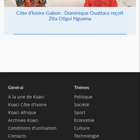
Côte d'Ivoire-Gabon : Dominique Ouattara reçoit
Zita Oligui Nguema
Général
Thèmes
A la une de Koaci
Politique
Koaci Côte d'Ivoire
Société
Koaci Afrique
Sport
Archives Koaci
Economie
Conditions d'utilisation
Culture
Contacts
Technologie