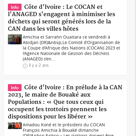
Côte d'Ivoire : Le COCAN et
Info
l'ANAGED s'engagent à minimiser les
déchets qui seront générés lors de la
CAN dans les villes hôtes
Amichia et Sarrahn Ouattara ce vendredi à
Abidjan (DR)&nbsp;Le Comité d’Organisation de
la Coupe d’Afrique des Nations (COCAN) 2023 et
l’Agence Nationale de Gestion des Déchets
(ANAGED) s’en...
il y a 2 ans
Côte d'Ivoire : En prélude à la CAN
Info
2023, le maire de Bouaké aux
Populations : « Que tous ceux qui
occupent les trottoirs prennent les
dispositions pour les libérer »
Amadou Koné et le président du COCAN
François Amichia à Bouaké dimanche
(DR)&nbsp;&nbsp;« Les trottoirs doivent être