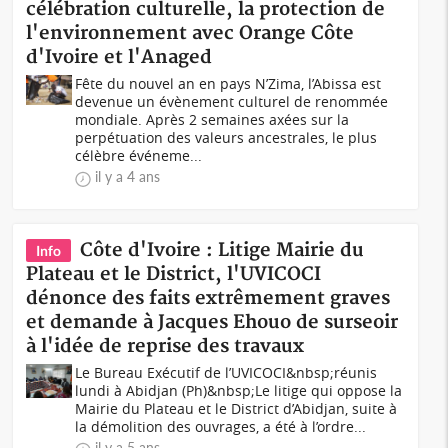
célébration culturelle, la protection de
l'environnement avec Orange Côte
d'Ivoire et l'Anaged
Fête du nouvel an en pays N’Zima, l’Abissa est
devenue un évènement culturel de renommée
mondiale. Après 2 semaines axées sur la
perpétuation des valeurs ancestrales, le plus
célèbre événeme...
il y a 4 ans
Côte d'Ivoire : Litige Mairie du
Info
Plateau et le District, l'UVICOCI
dénonce des faits extrêmement graves
et demande à Jacques Ehouo de surseoir
à l'idée de reprise des travaux
Le Bureau Exécutif de l’UVICOCI&nbsp;réunis
lundi à Abidjan (Ph)&nbsp;Le litige qui oppose la
Mairie du Plateau et le District d’Abidjan, suite à
la démolition des ouvrages, a été à l’ordre...
il y a 5 ans