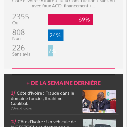
Côte d'Ivoire : Affaire « Italia Construction » sans ou
avec faux ACD, financement «...
2355
69%
Oui
808
24%
Non
226
7%
Sans avis
+ DE LA SEMAINE DERNIÈRE
1/
Côte d'Ivoire : Fraude dans le
domaine foncier, Ibrahime
Coulibal...
Côte d'Ivoire
2/
Côte d'Ivoire : Un véhicule de
la GESTOCI circulant avec un