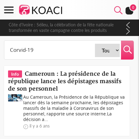
0
Côte d'Ivoire : Séileu, la célébration de la fête nationale
transformée en vaste campagne contre les produits
dépigmentants dangereux
Cameroun : La présidence de la
Info
république lance les dépistages massifs
de son personnel
Au Cameroun, la Présidence de la République va
lancer dès la semaine prochaine, les dépistages
massifs de la maladie à Coronavirus de son
personnel, rapporte une source interne.La
décision a...
il y a 6 ans