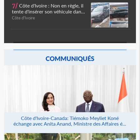
7/
Côte d'Ivoire : Non en règle, il
tente d'insérer son véhicule dan...
Côte d'Ivoire
COMMUNIQUÉS
Côte d'Ivoire-Canada: Tiémoko Meyliet Koné
échange avec Anita Anand, Ministre des Affaires é...