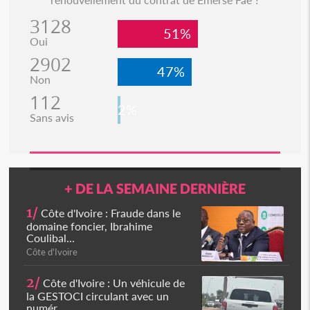
3128
51%
Oui
2902
47%
Non
112
2%
Sans avis
+ DE LA SEMAINE DERNIÈRE
1/
Côte d'Ivoire : Fraude dans le
domaine foncier, Ibrahime
Coulibal...
Côte d'Ivoire
2/
Côte d'Ivoire : Un véhicule de
la GESTOCI circulant avec un
numér...