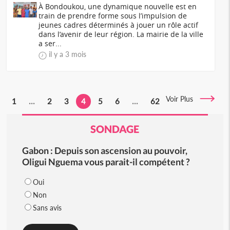
À Bondoukou, une dynamique nouvelle est en
train de prendre forme sous l’impulsion de
jeunes cadres déterminés à jouer un rôle actif
dans l’avenir de leur région. La mairie de la ville
a ser...
il y a 3 mois
Voir Plus
1
...
2
3
4
5
6
...
62
SONDAGE
Gabon : Depuis son ascension au pouvoir,
Oligui Nguema vous parait-il compétent ?
Oui
Non
Sans avis