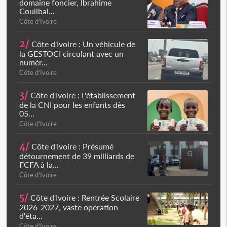
domaine foncier, Ibrahime
Coulibal...
Côte d'Ivoire
2/
Côte d'Ivoire : Un véhicule de
la GESTOCI circulant avec un
numér...
Côte d'Ivoire
3/
Côte d'Ivoire : L'établissement
de la CNI pour les enfants dès
05...
Côte d'Ivoire
4/
Côte d'Ivoire : Présumé
détournement de 39 milliards de
FCFA à la...
Côte d'Ivoire
5/
Côte d'Ivoire : Rentrée Scolaire
2026-2027, vaste opération
d'éta...
Côte d'Ivoire