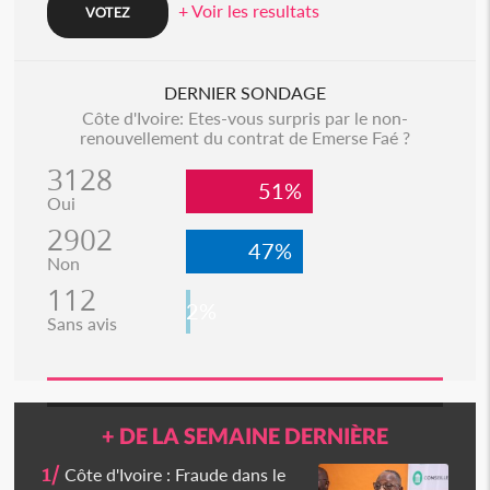
+ Voir les resultats
DERNIER SONDAGE
Côte d'Ivoire: Etes-vous surpris par le non-
renouvellement du contrat de Emerse Faé ?
3128
51%
Oui
2902
47%
Non
112
2%
Sans avis
+ DE LA SEMAINE DERNIÈRE
1/
Côte d'Ivoire : Fraude dans le