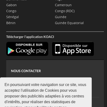
Gabon
Cameroun
Congo
Congo (RDC)
Sénégal
Guinée
Bénin
Guinée Equatorial
Télécharger l'application KOACI
NOUS CONTACTER
contact@koaci.com
koaci@yahoo.fr
En poursuivant votre navigation sur ce site, vous
+225 07 08 85 52 93
acceptez l'utilisation de Cookies pour vous
proposer des publicités adaptées à vos centres
d'intérêts, pour réaliser des statistiques de
NEWSLETTER