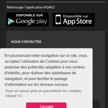
Télécharger l'application KOACI
NOUS CONTACTER
contact@koaci.com
koaci@yahoo.fr
En poursuivant votre navigation sur ce site, vous
+225 07 08 85 52 93
acceptez l'utilisation de Cookies pour vous
proposer des publicités adaptées à vos centres
d'intérêts, pour réaliser des statistiques de
NEWSLETTER
navigation, et pour faciliter le partage
Restez connecté via notre newsletter
d'information sur les réseaux sociaux.
S'abonner
Pour en savoir plus et paramétrer les cookies,
Se désabonner
cliquer ici
J'accepte