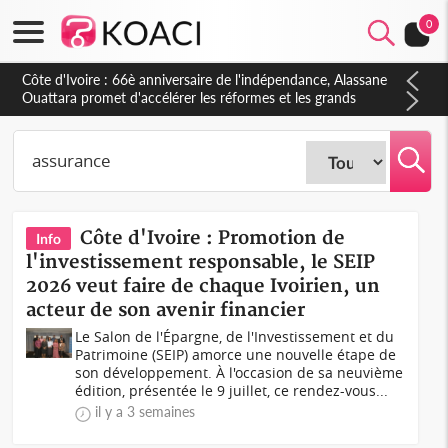
0
Côte d'Ivoire : À Abidjan, Amadou Oury Bah admire le modèle
ivoirien et veut s'en inspirer pour accélérer le développement
de la Guinée
Côte d'Ivoire : Promotion de
Info
l'investissement responsable, le SEIP
2026 veut faire de chaque Ivoirien, un
acteur de son avenir financier
Le Salon de l'Épargne, de l'Investissement et du
Patrimoine (SEIP) amorce une nouvelle étape de
son développement. À l'occasion de sa neuvième
édition, présentée le 9 juillet, ce rendez-vous...
il y a 3 semaines