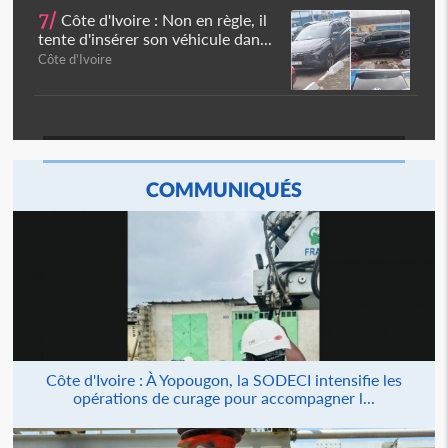
7/
Côte d'Ivoire : Non en règle, il
tente d'insérer son véhicule dan...
Côte d'Ivoire
COMMUNIQUÉS
Côte d'Ivoire : À Yopougon, la SODECI intensifie les
opérations de curage pour accompagner l...