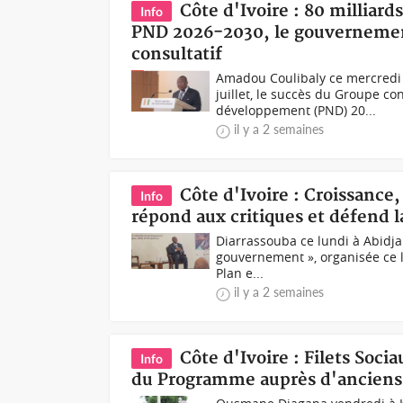
Côte d'Ivoire : 80 milliar
Info
PND 2026-2030, le gouvernement
consultatif
Amadou Coulibaly ce mercredi à
juillet, le succès du Groupe co
développement (PND) 20...
il y a 2 semaines
Côte d'Ivoire : Croissance
Info
répond aux critiques et défend 
Diarrassouba ce lundi à Abidja
gouvernement », organisée ce l
Plan e...
il y a 2 semaines
Côte d'Ivoire : Filets Soci
Info
du Programme auprès d'anciens 