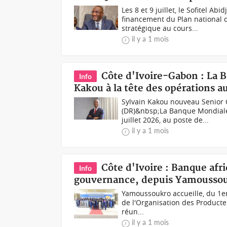
Les 8 et 9 juillet, le Sofitel Ab
financement du Plan national
stratégique au cours...
il y a 1 mois
Côte d'Ivoire-Gabon : La 
Info
Kakou à la tête des opérations 
Sylvain Kakou nouveau Senior
(DR)&nbsp;La Banque Mondiale 
juillet 2026, au poste de...
il y a 1 mois
Côte d'Ivoire : Banque afr
Info
gouvernance, depuis Yamoussouk
Yamoussoukro accueille, du 1er 
de l'Organisation des Producte
réun...
il y a 1 mois