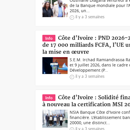
Ousmane Diagana vendredi à K
de la Banque mondiale pour l'Af
2026, un...
il y a 3 semaines
Côte d'Ivoire : PND 2026-
Info
de 17 000 milliards FCFA, l'UE u
la mise en œuvre
S.E.M. Irchad Ramiandrasoa Ra
et 9 juillet 2026, dans le ca
Développement (P...
il y a 3 semaines
Côte d'Ivoire : Solidité f
Info
à nouveau la certification MSI 2
NSIA Banque Côte d'Ivoire conf
financière. L'établissement ban
20000, une distinct...
il y a 3 semaines