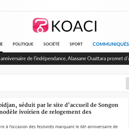
COMMUNIQUÉS
UE
POLITIQUE
SOCIÉTÉ
SPORT
 Abidjan, Amadou Oury Bah admire le modèle ivoirien et veut s'
e la Guinée
bidjan, séduit par le site d'accueil de Songon
modèle ivoirien de relogement des
voire à l'occasion des festivités marquant le 66ᵉ anniversaire de