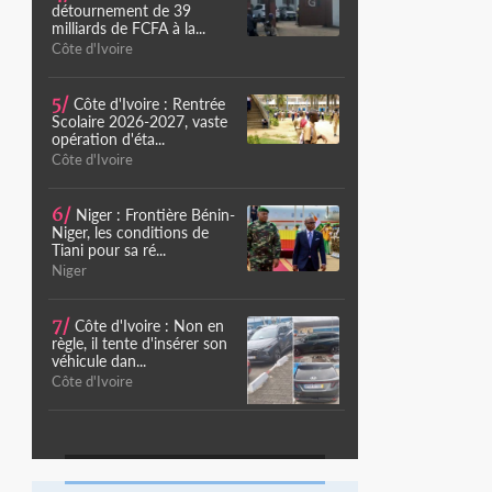
détournement de 39
milliards de FCFA à la...
Côte d'Ivoire
5/
Côte d'Ivoire : Rentrée
Scolaire 2026-2027, vaste
opération d'éta...
Côte d'Ivoire
6/
Niger : Frontière Bénin-
Niger, les conditions de
Tiani pour sa ré...
Niger
7/
Côte d'Ivoire : Non en
règle, il tente d'insérer son
véhicule dan...
Côte d'Ivoire