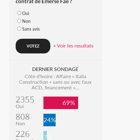
contrat de Emerse Faé ?
Oui
Non
Sans avis
+ Voir les resultats
DERNIER SONDAGE
Côte d'Ivoire : Affaire « Italia
Construction » sans ou avec faux
ACD, financement «...
2355
69%
Oui
808
24%
Non
226
7%