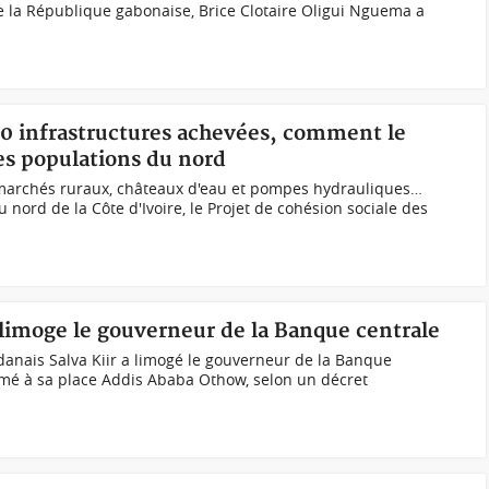
e la République gabonaise, Brice Clotaire Oligui Nguema a
000 infrastructures achevées, comment le
es populations du nord
marchés ruraux, châteaux d'eau et pompes hydrauliques…
u nord de la Côte d'Ivoire, le Projet de cohésion sociale des
 limoge le gouverneur de la Banque centrale
danais Salva Kiir a limogé le gouverneur de la Banque
mmé à sa place Addis Ababa Othow, selon un décret