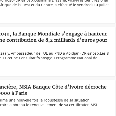
orhogo (DR)&nbsp;Ousmane Diagana, Vice-Président régional
rique de l'Ouest et du Centre, a effectué le vendredi 10 juillet
2030, la Banque Mondiale s'engage à hauteur
ne contribution de 8,2 milliards d'euros pour
zaaly, Ambassadeur de l'UE au PND à Abidjan (DR)&nbsp;Les 8
dre du Groupe Consultatif&nbsp;du Programme National de
inancière, NSIA Banque Côte d'Ivoire décroche
0000 à Paris
irme une nouvelle fois la robustesse de sa situation
caire a obtenu le renouvellement de sa certification MSI