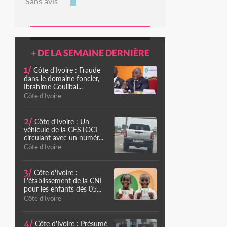
Sans avis
+ DE LA SEMAINE DERNIÈRE
1/
Côte d'Ivoire : Fraude
dans le domaine foncier,
Ibrahime Coulibal...
Côte d'Ivoire
2/
Côte d'Ivoire : Un
véhicule de la GESTOCI
circulant avec un numér...
Côte d'Ivoire
3/
Côte d'Ivoire :
L'établissement de la CNI
pour les enfants dès 05...
Côte d'Ivoire
4/
Côte d'Ivoire : Présumé