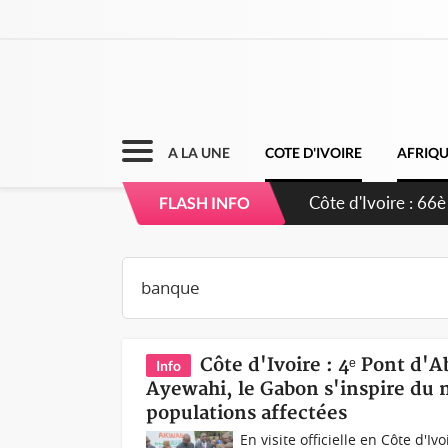
A LA UNE
COTE D'IVOIRE
AFRIQ
Côte d'Ivoire : À
FLASH INFO
développement d
Côte d'Ivoire : 4ᵉ Pont d'A
Info
Ayewahi, le Gabon s'inspire du 
populations affectées
En visite officielle en Côte d'I