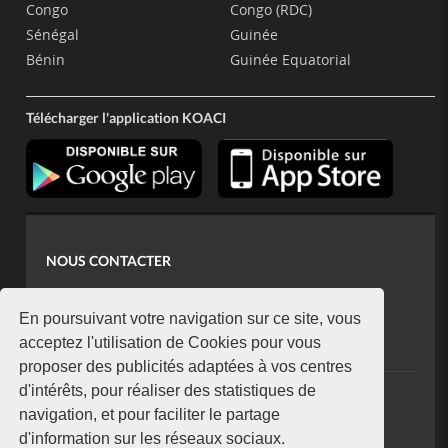
Congo
Congo (RDC)
Sénégal
Guinée
Bénin
Guinée Equatorial
Télécharger l'application KOACI
NOUS CONTACTER
contact@koaci.com
koaci@yahoo.fr
En poursuivant votre navigation sur ce site, vous
+225 07 08 85 52 93
acceptez l'utilisation de Cookies pour vous
proposer des publicités adaptées à vos centres
d'intérêts, pour réaliser des statistiques de
NEWSLETTER
navigation, et pour faciliter le partage
Restez connecté via notre newsletter
d'information sur les réseaux sociaux.