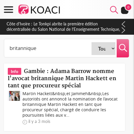
0
Côte d'Ivoire : PPA-CI, Gbagbo délègue une partie de ses
prérogatives de président à 05 cadres, vers sa retraite
politique ?
Gambie : Adama Barrow nomme
Info
l'avocat britannique Martin Hackett en
tant que procureur spécial
Martin Hackett&nbsp;et Jammeh&nbsp;Les
autorités ont annoncé la nomination de l’avocat
britannique Martin Hackett en tant que
procureur spécial, chargé de conduire les
poursuites liées aux v...
il y a 3 mois