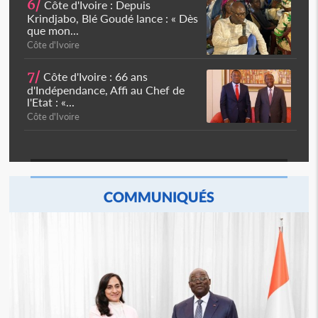
6/
Côte d'Ivoire : Depuis
Krindjabo, Blé Goudé lance : « Dès
que mon...
Côte d'Ivoire
7/
Côte d'Ivoire : 66 ans
d'Indépendance, Affi au Chef de
l'Etat : «...
Côte d'Ivoire
COMMUNIQUÉS