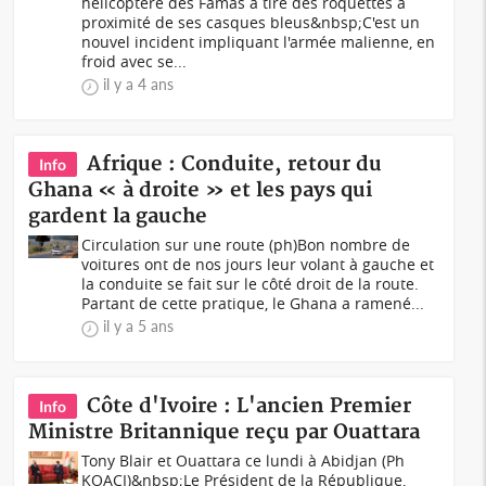
hélicoptère des Famas a tiré des roquettes à
proximité de ses casques bleus&nbsp;C'est un
nouvel incident impliquant l'armée malienne, en
froid avec se...
il y a 4 ans
Afrique : Conduite, retour du
Info
Ghana « à droite » et les pays qui
gardent la gauche
Circulation sur une route (ph)Bon nombre de
voitures ont de nos jours leur volant à gauche et
la conduite se fait sur le côté droit de la route.
Partant de cette pratique, le Ghana a ramené...
il y a 5 ans
Côte d'Ivoire : L'ancien Premier
Info
Ministre Britannique reçu par Ouattara
Tony Blair et Ouattara ce lundi à Abidjan (Ph
KOACI)&nbsp;Le Président de la République,