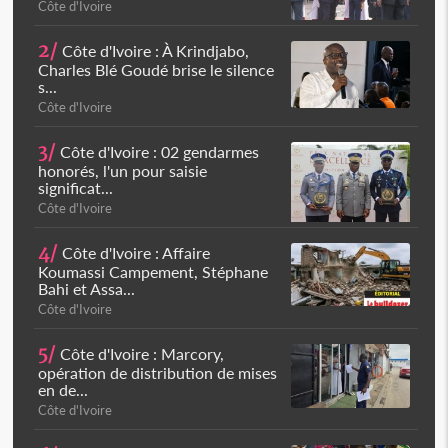
Côte d'Ivoire
2/
Côte d'Ivoire : À Krindjabo,
Charles Blé Goudé brise le silence
s...
Côte d'Ivoire
3/
Côte d'Ivoire : 02 gendarmes
honorés, l'un pour saisie
significat...
Côte d'Ivoire
4/
Côte d'Ivoire : Affaire
Koumassi Campement, Stéphane
Bahi et Assa...
Côte d'Ivoire
5/
Côte d'Ivoire : Marcory,
opération de distribution de mises
en de...
Côte d'Ivoire