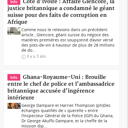
Côte d'Ivoire : Affaire Glencore, la
Info
justice britannique a condamné le géant
suisse pour des faits de corruption en
Afrique
Comme nous le relevions dans un précédent
article , Glencore, géant suisse du négoce des
matières premières est soupçonné d’avoir versé
des pots-de-vin à hauteur de plus de 28 millions
de do...
il y a 3 ans
Ghana-Royaume-Uni : Brouille
Info
entre le chef de police et l'ambassadrice
britannique accusée d'ingérence
intérieure
George Dampare et Harriet Thompson (ph)Des
échanges qualifiés de « querelle » entre
l’Inspecteur Général de la Police (IGP) du Ghana,
Dr George Akuffo Dampare, et la cheffe de la
mission dip...