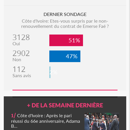
DERNIER SONDAGE
Côte d'Ivoire: Etes-vous surpris par le non-
renouvellement du contrat de Emerse Faé ?
3128
51%
Oui
2902
47%
Non
112
2%
Sans avis
+ DE LA SEMAINE DERNIÈRE
1/
Côte d'Ivoire : Après le pari
réussi du 66e anniversaire, Adama
B...