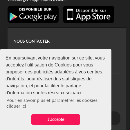
NOUS CONTACTER
contact@koaci.com
koaci@yahoo.fr
En poursuivant votre navigation sur ce site, vous
+225 07 08 85 52 93
acceptez l'utilisation de Cookies pour vous
proposer des publicités adaptées à vos centres
d'intérêts, pour réaliser des statistiques de
NEWSLETTER
navigation, et pour faciliter le partage
Restez connecté via notre newsletter
d'information sur les réseaux sociaux.
S'abonner
Pour en savoir plus et paramétrer les cookies,
Se désabonner
cliquer ici
J'accepte