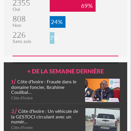
2355
69%
Oui
808
24%
Non
226
7%
Sans avis
+ DE LA SEMAINE DERNIÈRE
1/
Côte d'Ivoire : Fraude dans le
domaine foncier, Ibrahime
Coulibal...
Côte d'Ivoire
2/
Côte d'Ivoire : Un véhicule de
la GESTOCI circulant avec un
numér...
Côte d'Ivoire