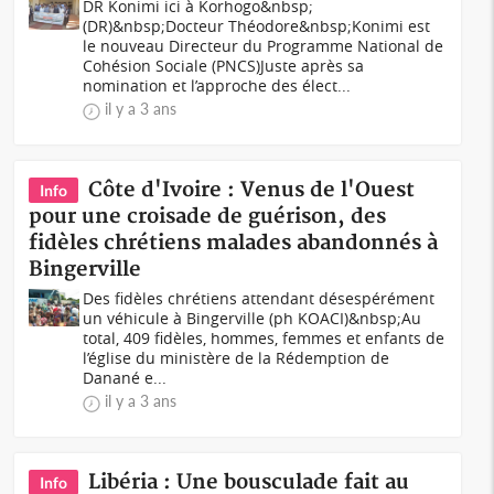
DR Konimi ici à Korhogo&nbsp;
(DR)&nbsp;Docteur Théodore&nbsp;Konimi est
le nouveau Directeur du Programme National de
Cohésion Sociale (PNCS)Juste après sa
nomination et l’approche des élect...
il y a 3 ans
Côte d'Ivoire : Venus de l'Ouest
Info
pour une croisade de guérison, des
fidèles chrétiens malades abandonnés à
Bingerville
Des fidèles chrétiens attendant désespérément
un véhicule à Bingerville (ph KOACI)&nbsp;Au
total, 409 fidèles, hommes, femmes et enfants de
l’église du ministère de la Rédemption de
Danané e...
il y a 3 ans
Libéria : Une bousculade fait au
Info