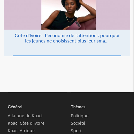
Côte d'Ivoire : L'économie de l'attention : pourquoi
les jeunes ne choisissent plus leur sma...
Général
Thèmes
A la une de Koaci
Politique
Koaci Côte d'Ivoire
Société
Koaci Afrique
Sport