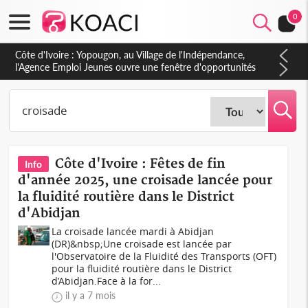
0
Côte d'Ivoire : CHU de Treichville, après la fronde, les agents
contractuels obtiennent un accord avec la direction sur les
arriérés du SMIG 2023
Côte d'Ivoire : Fêtes de fin
Info
d'année 2025, une croisade lancée pour
la fluidité routière dans le District
d'Abidjan
La croisade lancée mardi à Abidjan
(DR)&nbsp;Une croisade est lancée par
l'Observatoire de la Fluidité des Transports (OFT)
pour la fluidité routière dans le District
d’Abidjan.Face à la for...
il y a 7 mois