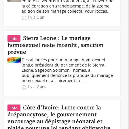
en fête ce vendredi 16 août 2024, à la faveur de
la célébration en grande pompe, de la 22eme
édition de son mariage collectif. Pour l'occas...
il y a 1 an
Sierra Leone : Le mariage
Info
homosexuel reste interdit, sanction
prévue
Des alliances pour un mariage homosexuel
(ph)Le président du parlement de la Sierra
Leone, Segepon Solomon Thomas, a
publiquement dénoncé la pratique du mariage
homosexuel et a clairement fa...
il y a 2 ans
Côte d'Ivoire: Lutte contre la
Info
drépanocytose, le gouvernement
encourage au dépistage néonatal et
plaide pour une loi rendant obligatoire