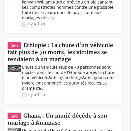
kenyan William Ruto a prévenu en plaisantant
ses compatriotes hommes contre une possible
fuite de cerveaux dans le pays, suite aux
mariages de ses...
il y a 1 an
Ethiopie : La chute d'un véhicule
Info
fait plus de 70 morts, les victimes se
rendaient à un mariage
Chute du véhicule Plus de 70 personnes sont
mortes dans le sud de l’Éthiopie après la chute
d'un véhicule&nbsp;surchargé&nbsp;dans une
rivière, ont annoncé les autorités locales.Le
drame s'e...
il y a 1 an
Ghana : Un marié décède à son
Info
mariage à Anamase
Un marié (ph) Une cérémonie de mariage s’est