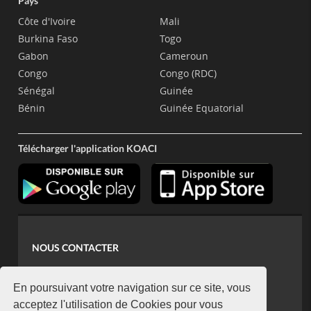
Pays
Côte d'Ivoire
Mali
Burkina Faso
Togo
Gabon
Cameroun
Congo
Congo (RDC)
Sénégal
Guinée
Bénin
Guinée Equatorial
Télécharger l'application KOACI
NOUS CONTACTER
contact@koaci.com
koaci@yahoo.fr
En poursuivant votre navigation sur ce site, vous
+225 07 08 85 52 93
acceptez l'utilisation de Cookies pour vous