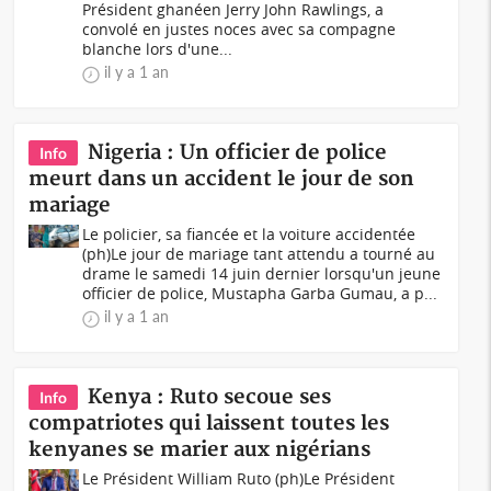
Président ghanéen Jerry John Rawlings, a
convolé en justes noces avec sa compagne
blanche lors d'une...
il y a 1 an
Nigeria : Un officier de police
Info
meurt dans un accident le jour de son
mariage
Le policier, sa fiancée et la voiture accidentée
(ph)Le jour de mariage tant attendu a tourné au
drame le samedi 14 juin dernier lorsqu'un jeune
officier de police, Mustapha Garba Gumau, a p...
il y a 1 an
Kenya : Ruto secoue ses
Info
compatriotes qui laissent toutes les
kenyanes se marier aux nigérians
Le Président William Ruto (ph)Le Président