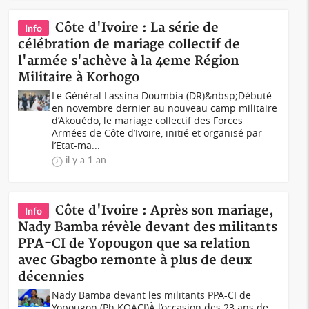
Côte d'Ivoire : La série de
Info
célébration de mariage collectif de
l'armée s'achève à la 4eme Région
Militaire à Korhogo
Le Général Lassina Doumbia (DR)&nbsp;Débuté
en novembre dernier au nouveau camp militaire
d’Akouédo, le mariage collectif des Forces
Armées de Côte d’Ivoire, initié et organisé par
l’Etat-ma...
il y a 1 an
Côte d'Ivoire : Après son mariage,
Info
Nady Bamba révèle devant des militants
PPA-CI de Yopougon que sa relation
avec Gbagbo remonte à plus de deux
décennies
Nady Bamba devant les militants PPA-CI de
Yopougon (Ph KOACI)À l’occasion des 23 ans de