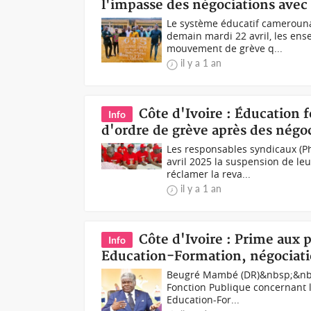
l'impasse des négociations ave
Le système éducatif camerounai
demain mardi 22 avril, les en
mouvement de grève q...
il y a 1 an
Côte d'Ivoire : Éducation 
Info
d'ordre de grève après des négoc
Les responsables syndicaux (Ph
avril 2025 la suspension de le
réclamer la reva...
il y a 1 an
Côte d'Ivoire : Prime aux 
Info
Education-Formation, négociati
Beugré Mambé (DR)&nbsp;&nbsp;
Fonction Publique concernant l
Education-For...