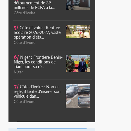
détournement de 39
milliards de FCFA à la...
Côte d'Ivoire
5/
Côte d'Ivoire : Rentrée
Scolaire 2026-2027, vaste
opération d'éta...
Côte d'Ivoire
6/
Niger : Frontière Bénin-
Niger, les conditions de
Tiani pour sa ré...
Niger
7/
Côte d'Ivoire : Non en
règle, il tente d'insérer son
véhicule dan...
Côte d'Ivoire