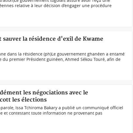
tration)Le gouvernement togolais assure avoir reçu une
néennes relative à leur décision d’engager une procédure
 sauver la résidence d'exil de Kwame
enne dans la résidence (ph)Le gouvernement ghanéen a entamé
le du premier Président guinéen, Ahmed Sékou Touré, afin de
dément les négociations avec le
ott les élections
e-parole, Issa Tchiroma Bakary a publié un communiqué officiel
que et contestant toute information ne provenant pas