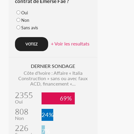
contrat de Emerse Faé ?
Oui
Non
Sans avis
+ Voir les resultats
DERNIER SONDAGE
Côte d'Ivoire : Affaire « Italia
Construction » sans ou avec faux
ACD, financement «...
2355
69%
Oui
808
24%
Non
226
7%