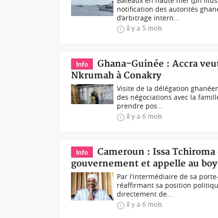
Bateaux en haute mer (ph illus
notification des autorités gha
d’arbitrage intern...
il y a 5 mois
Ghana-Guinée : Accra veut
Info
Nkrumah à Conakry
Visite de la délégation ghané
des négociations avec la famil
prendre pos...
il y a 6 mois
Cameroun : Issa Tchiroma 
Info
gouvernement et appelle au boyc
Par l'intermédiaire de sa port
réaffirmant sa position politi
directement de...
il y a 6 mois