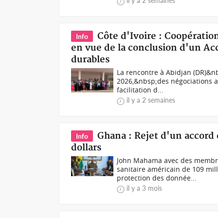
il y a 2 semaines
Côte d'Ivoire : Coopératio
Info
en vue de la conclusion d'un Acc
durables
La rencontre à Abidjan (DR)&n
2026,&nbsp;des négociations av
facilitation d...
il y a 2 semaines
Ghana : Rejet d'un accord 
Info
dollars
John Mahama avec des membres
sanitaire américain de 109 mill
protection des donnée...
il y a 3 mois