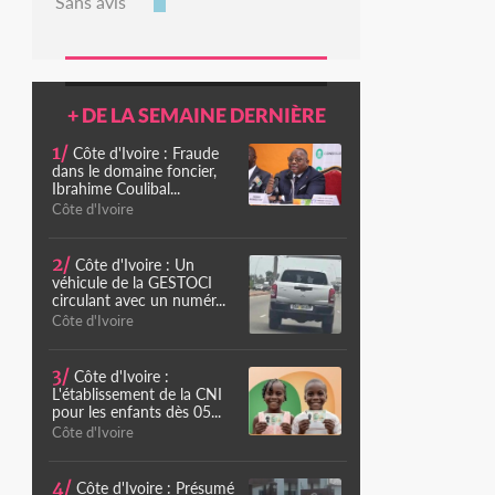
Sans avis
+ DE LA SEMAINE DERNIÈRE
1/
Côte d'Ivoire : Fraude
dans le domaine foncier,
Ibrahime Coulibal...
Côte d'Ivoire
2/
Côte d'Ivoire : Un
véhicule de la GESTOCI
circulant avec un numér...
Côte d'Ivoire
3/
Côte d'Ivoire :
L'établissement de la CNI
pour les enfants dès 05...
Côte d'Ivoire
4/
Côte d'Ivoire : Présumé