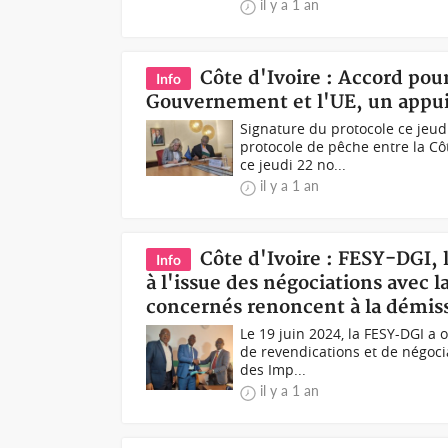
il y a 1 an
Côte d'Ivoire : Accord pou
Info
Gouvernement et l'UE, un appui
Signature du protocole ce jeu
protocole de pêche entre la Cô
ce jeudi 22 no...
il y a 1 an
Côte d'Ivoire : FESY-DGI, 
Info
à l'issue des négociations avec l
concernés renoncent à la démis
Le 19 juin 2024, la FESY-DGI a
de revendications et de négoci
des Imp...
il y a 1 an