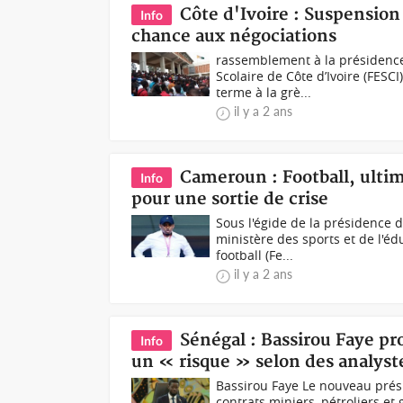
Côte d'Ivoire : Suspension
Info
chance aux négociations
rassemblement à la présidence 
Scolaire de Côte d’Ivoire (FESC
terme à la grè...
il y a 2 ans
Cameroun : Football, ulti
Info
pour une sortie de crise
Sous l'égide de la présidence 
ministère des sports et de l'é
football (Fe...
il y a 2 ans
Sénégal : Bassirou Faye pr
Info
un « risque » selon des analyst
Bassirou Faye Le nouveau prési
contrats miniers, pétroliers 