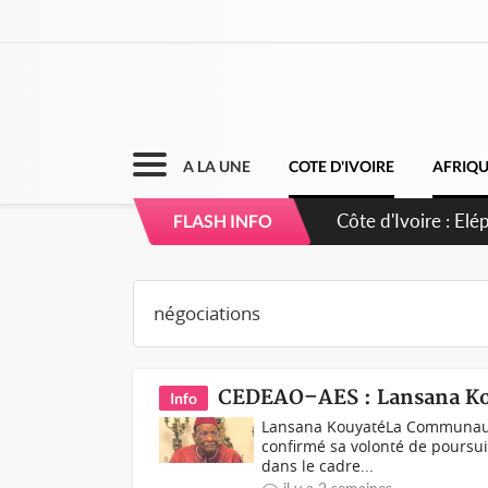
A LA UNE
COTE D'IVOIRE
AFRIQ
Cameroun : 5 comb
FLASH INFO
CEDEAO–AES : Lansana Kou
Info
Lansana KouyatéLa Communauté
confirmé sa volonté de poursuiv
dans le cadre...