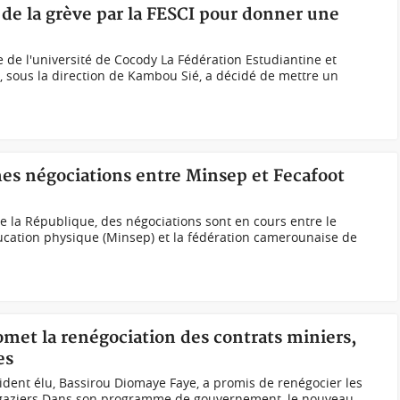
 de la grève par la FESCI pour donner une
de l'université de Cocody La Fédération Estudiantine et
I), sous la direction de Kambou Sié, a décidé de mettre un
mes négociations entre Minsep et Fecafoot
de la République, des négociations sont en cours entre le
ducation physique (Minsep) et la fédération camerounaise de
omet la renégociation des contrats miniers,
es
dent élu, Bassirou Diomaye Faye, a promis de renégocier les
et gaziers.Dans son programme de gouvernement, le nouveau