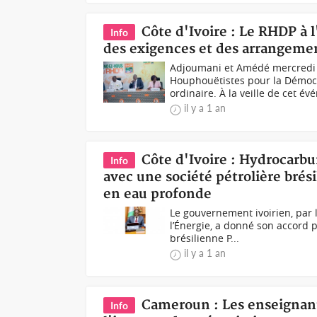
Côte d'Ivoire : Le RHDP à 
Info
des exigences et des arrangemen
Adjoumani et Amédé mercredi 
Houphouëtistes pour la Démocr
ordinaire. À la veille de cet évé
il y a 1 an
Côte d'Ivoire : Hydrocarb
Info
avec une société pétrolière brési
en eau profonde
Le gouvernement ivoirien, par 
l’Énergie, a donné son accord p
brésilienne P...
il y a 1 an
Cameroun : Les enseignan
Info