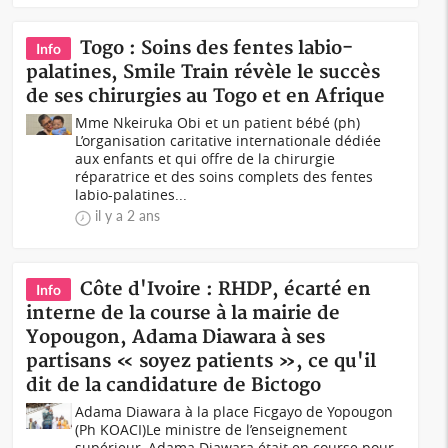
Togo : Soins des fentes labio-
Info
palatines, Smile Train révèle le succès
de ses chirurgies au Togo et en Afrique
Mme Nkeiruka Obi et un patient bébé (ph)
L’organisation caritative internationale dédiée
aux enfants et qui offre de la chirurgie
réparatrice et des soins complets des fentes
labio-palatines...
il y a 2 ans
Côte d'Ivoire : RHDP, écarté en
Info
interne de la course à la mairie de
Yopougon, Adama Diawara à ses
partisans « soyez patients », ce qu'il
dit de la candidature de Bictogo
Adama Diawara à la place Ficgayo de Yopougon
(Ph KOACI)Le ministre de l’enseignement
supérieur, Adama Diawara était en course pour