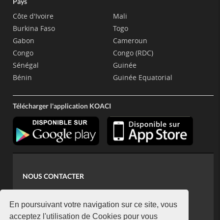
Pays
Côte d'Ivoire
Mali
Burkina Faso
Togo
Gabon
Cameroun
Congo
Congo (RDC)
Sénégal
Guinée
Bénin
Guinée Equatorial
Télécharger l'application KOACI
NOUS CONTACTER
contact@koaci.com
koaci@yahoo.fr
En poursuivant votre navigation sur ce site, vous
+225 07 08 85 52 93
acceptez l'utilisation de Cookies pour vous