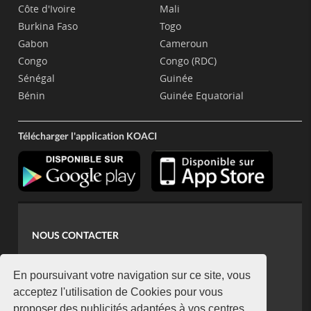
Côte d'Ivoire
Mali
Burkina Faso
Togo
Gabon
Cameroun
Congo
Congo (RDC)
Sénégal
Guinée
Bénin
Guinée Equatorial
Télécharger l'application KOACI
NOUS CONTACTER
contact@koaci.com
koaci@yahoo.fr
En poursuivant votre navigation sur ce site, vous
+225 07 08 85 52 93
acceptez l'utilisation de Cookies pour vous
proposer des publicités adaptées à vos centres