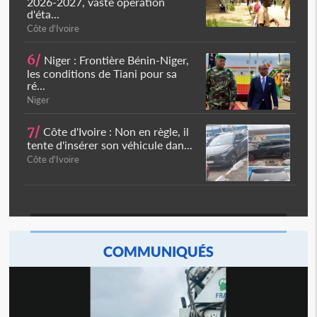
2026-2027, vaste opération
d'éta...
Côte d'Ivoire
6/
Niger : Frontière Bénin-Niger,
les conditions de Tiani pour sa
ré...
Niger
7/
Côte d'Ivoire : Non en règle, il
tente d'insérer son véhicule dan...
Côte d'Ivoire
COMMUNIQUÉS