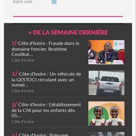
Sans avis
+ DE LA SEMAINE DERNIÈRE
1/
Côte d'Ivoire : Fraude dans le
domaine foncier, Ibrahime
Coulibal...
Côte d'Ivoire
2/
Côte d'Ivoire : Un véhicule de
la GESTOCI circulant avec un
numér...
Côte d'Ivoire
3/
Côte d'Ivoire : L'établissement
de la CNI pour les enfants dès
05...
Côte d'Ivoire
4/
Côte d'Ivoire : Présumé