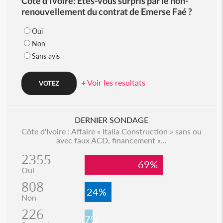
Côte d'Ivoire: Etes-vous surpris par le non-
renouvellement du contrat de Emerse Faé ?
Oui
Non
Sans avis
+ Voir les resultats
DERNIER SONDAGE
Côte d'Ivoire : Affaire « Italia Construction » sans ou
avec faux ACD, financement «...
2355
69%
Oui
808
24%
Non
226
7%