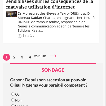
sensibilisées sur les conséquences de la
mauvaise utilisation d'internet
Dr Moreau et des élèves à Yakro (DR)&nbsp;Dr
Moreau Kablan Charles, enseignant chercheur à
l’INP-HB de Yamoussoukro, responsable de
Genesis communication et son partenaire les
Editions Kaela...
il y a 1 an
Voir Plus
1
2
3
4
SONDAGE
Gabon : Depuis son ascension au pouvoir,
Oligui Nguema vous parait-il compétent ?
Oui
Non