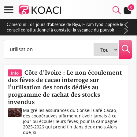
0
Côte d'Ivoire : Fin de la pagaille au PDCI-RDA, Lessiehi bannit
les mouvements sauvages
Côte d'Ivoire : Le non écoulement
Info
des fèves de cacao interroge sur
l'utilisation des fonds dédiés au
programme de rachat des stocks
invendus
Malgré les assurances du Conseil Café-Cacao,
des coopératives affirment n'avoir jamais à ce
jour pu écouler leurs fèves, pour la campagne
2025-2026 qui prend fin dans deux mois.Alors
que, si...