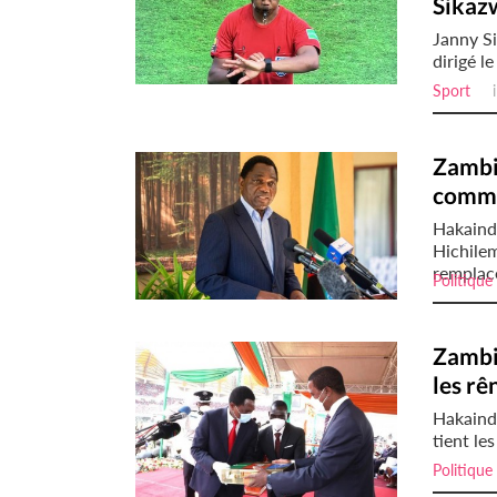
Sikazw
Janny Si
dirigé l
Sport
il
Zambi
commi
Hakaind
Hichile
remplacé
Politique
Zambi
les rê
Hakainde
tient le
Politique