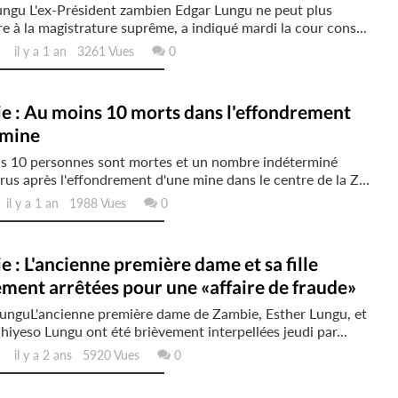
ungu L'ex-Président zambien Edgar Lungu ne peut plus
e à la magistrature suprême, a indiqué mardi la cour cons...
il y a 1 an 3261 Vues
0
e : Au moins 10 morts dans l'effondrement
 mine
s 10 personnes sont mortes et un nombre indéterminé
rus après l'effondrement d'une mine dans le centre de la Z...
l y a 1 an 1988 Vues
0
 : L'ancienne première dame et sa fille
ment arrêtées pour une «affaire de fraude»
LunguL'ancienne première dame de Zambie, Esther Lungu, et
 Chiyeso Lungu ont été brièvement interpellées jeudi par...
il y a 2 ans 5920 Vues
0