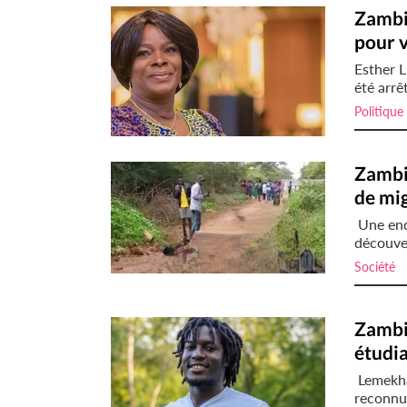
Zambi
pour 
Esther L
été arrê
Politique
Zambie
de mig
Une enqu
découver
Société
i
Zambi
étudi
Lemekha
reconnu 