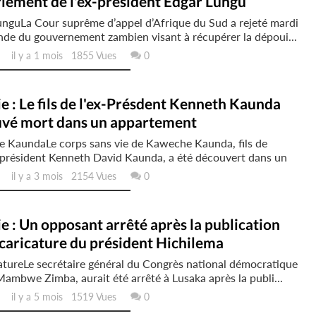
iement de l'ex-président Edgar Lungu
nguLa Cour suprême d’appel d’Afrique du Sud a rejeté mardi
de du gouvernement zambien visant à récupérer la dépoui...
il y a 1 mois 1855 Vues
0
 : Le fils de l'ex-Présdent Kenneth Kaunda
uvé mort dans un appartement
 KaundaLe corps sans vie de Kaweche Kaunda, fils de
 président Kenneth David Kaunda, a été découvert dans un
il y a 3 mois 2154 Vues
0
 : Un opposant arrêté après la publication
caricature du président Hichilema
atureLe secrétaire général du Congrès national démocratique
ambwe Zimba, aurait été arrêté à Lusaka après la publi...
il y a 5 mois 1519 Vues
0