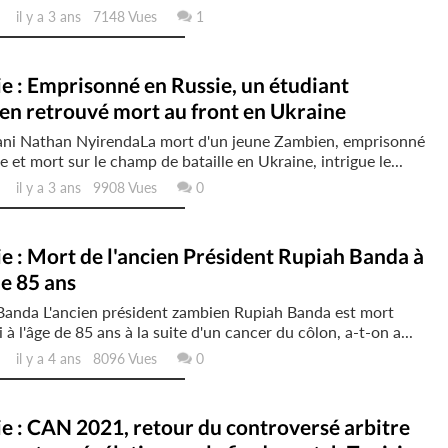
il y a 3 ans 7148 Vues
1
 : Emprisonné en Russie, un étudiant
en retrouvé mort au front en Ukraine
ni Nathan NyirendaLa mort d'un jeune Zambien, emprisonné
e et mort sur le champ de bataille en Ukraine, intrigue le...
il y a 3 ans 9908 Vues
0
 : Mort de l'ancien Président Rupiah Banda à
de 85 ans
Banda L'ancien président zambien Rupiah Banda est mort
 à l'âge de 85 ans à la suite d'un cancer du côlon, a-t-on a...
il y a 4 ans 8096 Vues
0
e : CAN 2021, retour du controversé arbitre