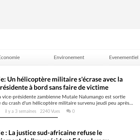
Economie
Environement
Evenementiel
Politique
Santé
Science
: Un hélicoptère militaire s'écrase avec la
résidente à bord sans faire de victime
a vice-présidente zambienne Mutale Nalumango est sortie
du crash d'un hélicoptère militaire survenu jeudi peu après...
il y a 3 semaines 2240 Vues
0
 : La justice sud-africaine refuse le