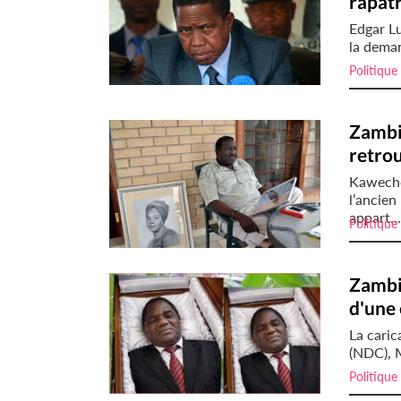
rapatr
Edgar Lu
la deman
Politique
Zambie
retro
Kaweche
l’ancien
appart...
Politique
Zambie
d'une 
La caric
(NDC), M
Politique