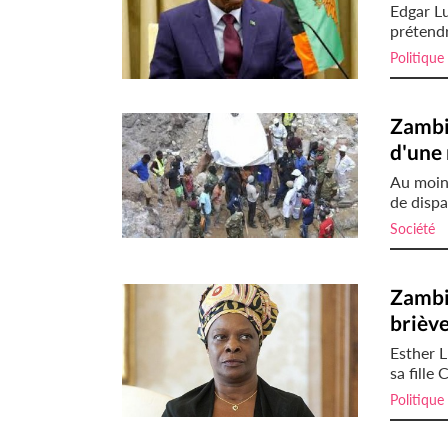
Edgar L
prétendr
Politique
Zambi
d'une
Au moin
de dispa
Société
i
Zambie
briève
Esther 
sa fille
Politique