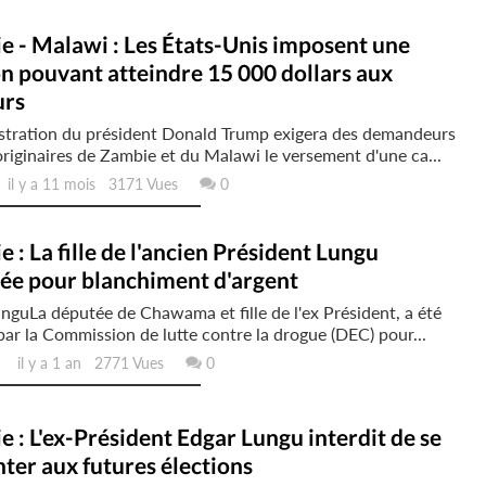
 - Malawi : Les États-Unis imposent une
n pouvant atteindre 15 000 dollars aux
urs
istration du président Donald Trump exigera des demandeurs
originaires de Zambie et du Malawi le versement d'une ca...
l y a 11 mois 3171 Vues
0
 : La fille de l'ancien Président Lungu
pée pour blanchiment d'argent
unguLa députée de Chawama et fille de l'ex Président, a été
par la Commission de lutte contre la drogue (DEC) pour...
il y a 1 an 2771 Vues
0
 : L'ex-Président Edgar Lungu interdit de se
ter aux futures élections