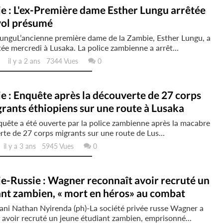
e : L'ex-Première dame Esther Lungu arrêtée
vol présumé
unguL’ancienne première dame de la Zambie, Esther Lungu, a
tée mercredi à Lusaka. La police zambienne a arrêt...
il y a 2 ans 7344 Vues
0
 : Enquête après la découverte de 27 corps
rants éthiopiens sur une route à Lusaka
ête a été ouverte par la police zambienne après la macabre
te de 27 corps migrants sur une route de Lus...
l y a 3 ans 5945 Vues
0
e-Russie : Wagner reconnaît avoir recruté un
ant zambien, « mort en héros» au combat
ni Nathan Nyirenda (ph)-La société privée russe Wagner a
avoir recruté un jeune étudiant zambien, emprisonné...