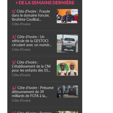
+ DE LA SEMAINE DERNIÈRE
1/
Côte d'Ivoire : Fraude
dans le domaine foncier,
Ibrahime Coulibal...
Côte d'Ivoire
2/
Côte d'Ivoire : Un
véhicule de la GESTOCI
circulant avec un numér...
Côte d'Ivoire
3/
Côte d'Ivoire :
L'établissement de la CNI
pour les enfants dès 05...
Côte d'Ivoire
4/
Côte d'Ivoire : Présumé
détournement de 39
milliards de FCFA à la...
Côte d'Ivoire