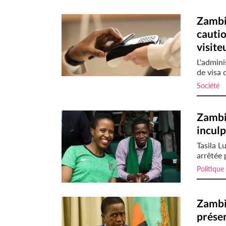
Zambie
cautio
visite
L'admin
de visa 
Société
i
Zambie
incul
Tasila L
arrêtée 
Politique
Zambie
présen