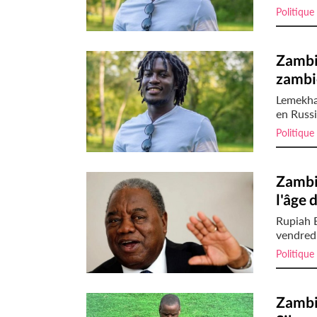
Politique
Zambie
zambi
Lemekha
en Russi
Politique
Zambie
l'âge 
Rupiah 
vendredi
Politique
Zambi