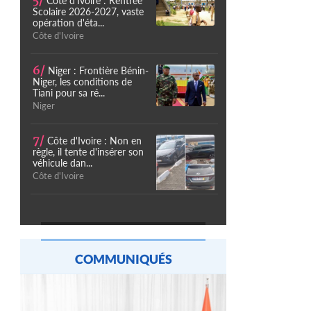
5/
Côte d'Ivoire : Rentrée
Scolaire 2026-2027, vaste
opération d'éta...
Côte d'Ivoire
6/
Niger : Frontière Bénin-
Niger, les conditions de
Tiani pour sa ré...
Niger
7/
Côte d'Ivoire : Non en
règle, il tente d'insérer son
véhicule dan...
Côte d'Ivoire
COMMUNIQUÉS