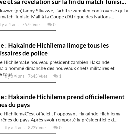
e et sa révélation sur la fin du match Tunisi...
kazwe (ph)Janny Sikazwe, l'arbitre zambien controversé qui a
e match Tunisie-Mali à la Coupe d'Afrique des Nations...
 y a 4 ans 7675 Vues
0
e : Hakainde Hichilema limoge tous les
ssaires de police
e HichilemaLe nouveau président zambien Hakainde
ma a nommé dimanche des nouveaux chefs militaires et
 tous...
il y a 4 ans 7645 Vues
1
e : Hakainde Hichilema prend officiellement
nes du pays
 HichilemaC’est officiel , l’ opposant Hakainde Hichilema
s rênes du pays.Après avoir remporté la présidentielle d...
il y a 4 ans 8239 Vues
0