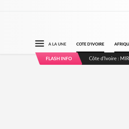
A LA UNE
COTE D'IVOIRE
AFRIQ
Côte d'Ivoire : I
FLASH INFO