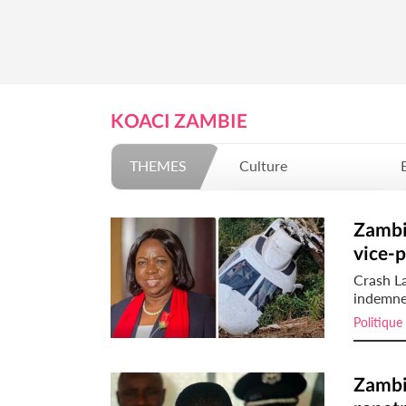
KOACI ZAMBIE
THEMES
Culture
Mode
Zambie
vice-p
Crash L
indemne 
Politique
Zambie