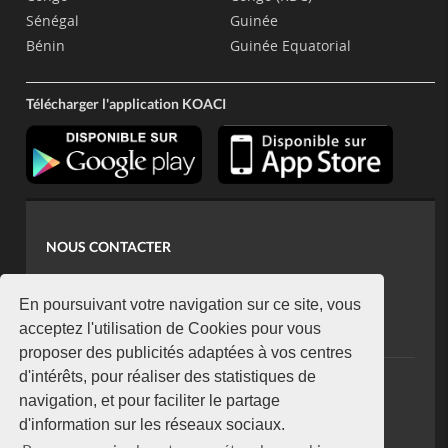
Sénégal
Guinée
Bénin
Guinée Equatorial
Télécharger l'application KOACI
NOUS CONTACTER
contact@koaci.com
koaci@yahoo.fr
En poursuivant votre navigation sur ce site, vous
+225 07 08 85 52 93
acceptez l'utilisation de Cookies pour vous
proposer des publicités adaptées à vos centres
d'intérêts, pour réaliser des statistiques de
NEWSLETTER
navigation, et pour faciliter le partage
Restez connecté via notre newsletter
d'information sur les réseaux sociaux.
S'abonner