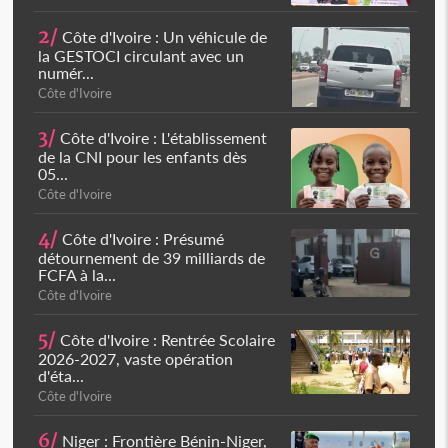
2/
Côte d'Ivoire : Un véhicule de
la GESTOCI circulant avec un
numér...
Côte d'Ivoire
3/
Côte d'Ivoire : L'établissement
de la CNI pour les enfants dès
05...
Côte d'Ivoire
4/
Côte d'Ivoire : Présumé
détournement de 39 milliards de
FCFA à la...
Côte d'Ivoire
5/
Côte d'Ivoire : Rentrée Scolaire
2026-2027, vaste opération
d'éta...
Côte d'Ivoire
6/
Niger : Frontière Bénin-Niger,