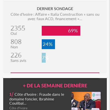
DERNIER SONDAGE
Côte d'Ivoire : Affaire « Italia Construction » sans ou
avec faux ACD, financement «...
2355
69%
Oui
808
24%
Non
226
7%
Sans avis
+ DE LA SEMAINE DERNIÈRE
1/
Côte d'Ivoire : Fraude dans le
domaine foncier, Ibrahime
Coulibal...
Côte d'Ivoire