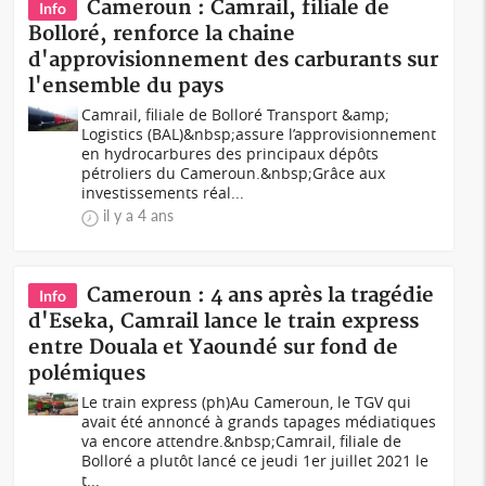
Cameroun : Camrail, filiale de
Info
Bolloré, renforce la chaine
d'approvisionnement des carburants sur
l'ensemble du pays
Camrail, filiale de Bolloré Transport &amp;
Logistics (BAL)&nbsp;assure l’approvisionnement
en hydrocarbures des principaux dépôts
pétroliers du Cameroun.&nbsp;Grâce aux
investissements réal...
il y a 4 ans
Cameroun : 4 ans après la tragédie
Info
d'Eseka, Camrail lance le train express
entre Douala et Yaoundé sur fond de
polémiques
Le train express (ph)Au Cameroun, le TGV qui
avait été annoncé à grands tapages médiatiques
va encore attendre.&nbsp;Camrail, filiale de
Bolloré a plutôt lancé ce jeudi 1er juillet 2021 le
t...