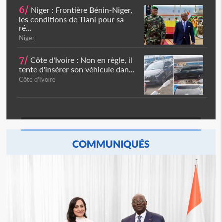
6/
Niger : Frontière Bénin-Niger,
les conditions de Tiani pour sa
ré...
Niger
7/
Côte d'Ivoire : Non en règle, il
tente d'insérer son véhicule dan...
Côte d'Ivoire
COMMUNIQUÉS