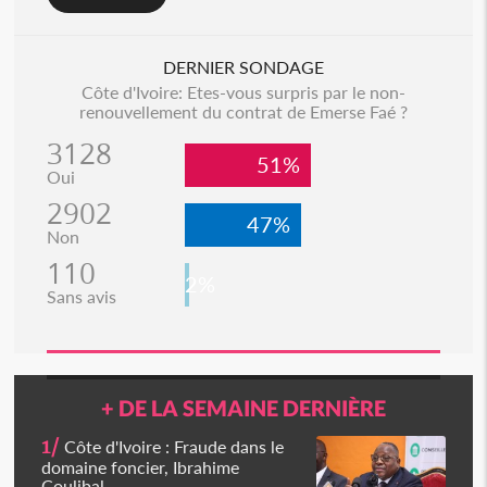
DERNIER SONDAGE
Côte d'Ivoire: Etes-vous surpris par le non-
renouvellement du contrat de Emerse Faé ?
3128
51%
Oui
2902
47%
Non
110
2%
Sans avis
+ DE LA SEMAINE DERNIÈRE
1/
Côte d'Ivoire : Fraude dans le
domaine foncier, Ibrahime
Coulibal...